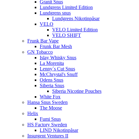
Granit Snus
Lundgrens Limited Edition
Lundgrens snus
Lundgrens Nikotinpåsar
VELO
VELO Limited Edition
VELO SHIFT
Frunk Bar Vape
Frunk Bar Mesh
GN Tobacco
Islay Whisky Snus
La Morenita
Lenny´s Cut Snus
McChrystal's Snuff
Odens Snus
Siberia Snus
Siberia Nicotine Pouches
White Fox
Hansa Snus Sweden
The Moose
Helix
Fumi Snus
HS Factory Sweden
LIND Nikotinpåsar
Insurgent Ventures II