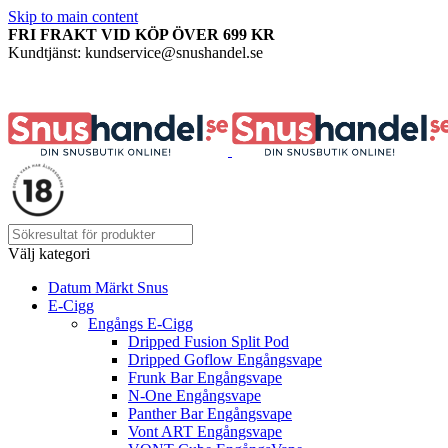
Skip to main content
FRI FRAKT VID KÖP ÖVER 699 KR
Kundtjänst: kundservice@snushandel.se
Välj kategori
Datum Märkt Snus
E-Cigg
Engångs E-Cigg
Dripped Fusion Split Pod
Dripped Goflow Engångsvape
Frunk Bar Engångsvape
N-One Engångsvape
Panther Bar Engångsvape
Vont ART Engångsvape