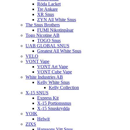
Röda Lacket
Tre Ankare
XR Snus
ZYN All White Snus
The Snus Brothers
FUMI Nikotinpåsar
Togo Nicotine AB
TOGO Snus
UAB GLOBAL SNUS
Greatest All White Snus
VELO
VONT Vape
VONT Art Vape
VONT Cube Vape
White Industries AB
Kelly White Snus
Kelly Collection
X-15 SNUS
Express Kit
X-15 Portionssnus
X-15 Snuskrydda
YOIK
Helwit
ZIXS
Hanssons Vitt Snus