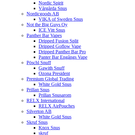
Nordic Spirit
Vårgårda Snus
Nordicgoods AB
VIKA of Sweden Snus
Not the Big Guys Oy
ICE Vitt Snus
Panther Bar Vapes
Dripped Fusion Split
Dripped Goflow Vape
Dripped Panther Bar Pro
Panter Bar Engångs Vape
Pöschl Snuff
Gawith Snuff
Ozona President
Premium Global Trading
White Gold Snus
Prillan Snus
Prillan Snusarom
RELX International
RELX AirPouches
Silverton AB
White Gold Snus
Skruf Snus
Knox Snus
skruf