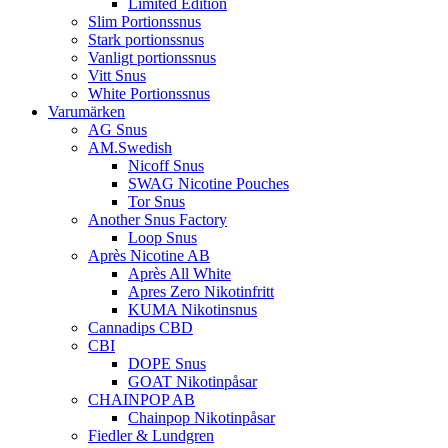
Limited Edition
Slim Portionssnus
Stark portionssnus
Vanligt portionssnus
Vitt Snus
White Portionssnus
Varumärken
AG Snus
AM.Swedish
Nicoff Snus
SWAG Nicotine Pouches
Tor Snus
Another Snus Factory
Loop Snus
Après Nicotine AB
Après All White
Apres Zero Nikotinfritt
KUMA Nikotinsnus
Cannadips CBD
CBI
DOPE Snus
GOAT Nikotinpåsar
CHAINPOP AB
Chainpop Nikotinpåsar
Fiedler & Lundgren