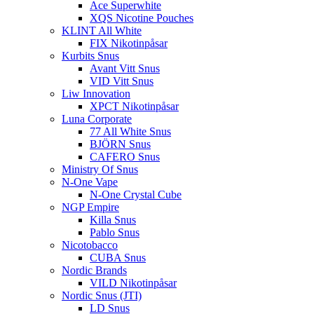
Ace Superwhite
XQS Nicotine Pouches
KLINT All White
FIX Nikotinpåsar
Kurbits Snus
Avant Vitt Snus
VID Vitt Snus
Liw Innovation
XPCT Nikotinpåsar
Luna Corporate
77 All White Snus
BJÖRN Snus
CAFERO Snus
Ministry Of Snus
N-One Vape
N-One Crystal Cube
NGP Empire
Killa Snus
Pablo Snus
Nicotobacco
CUBA Snus
Nordic Brands
VILD Nikotinpåsar
Nordic Snus (JTI)
LD Snus