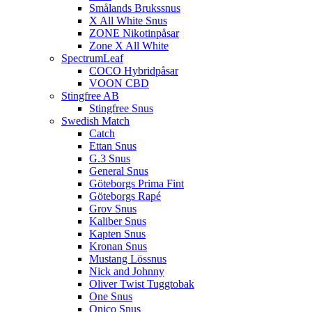
Smålands Brukssnus
X All White Snus
ZONE Nikotinpåsar
Zone X All White
SpectrumLeaf
COCO Hybridpåsar
VOON CBD
Stingfree AB
Stingfree Snus
Swedish Match
Catch
Ettan Snus
G.3 Snus
General Snus
Göteborgs Prima Fint
Göteborgs Rapé
Grov Snus
Kaliber Snus
Kapten Snus
Kronan Snus
Mustang Lössnus
Nick and Johnny
Oliver Twist Tuggtobak
One Snus
Onico Snus