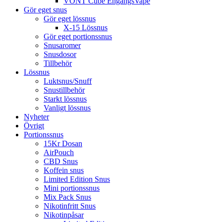
VONT Cube EngångsVape
Gör eget snus
Gör eget lössnus
X-15 Lössnus
Gör eget portionssnus
Snusaromer
Snusdosor
Tillbehör
Lössnus
Luktsnus/Snuff
Snustillbehör
Starkt lössnus
Vanligt lössnus
Nyheter
Övrigt
Portionssnus
15Kr Dosan
AirPouch
CBD Snus
Koffein snus
Limited Edition Snus
Mini portionssnus
Mix Pack Snus
Nikotinfritt Snus
Nikotinpåsar