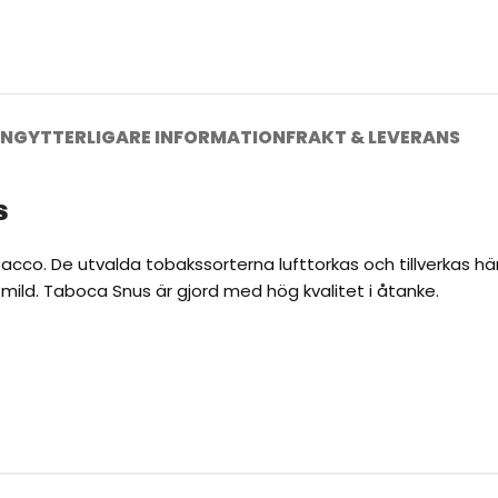
ING
YTTERLIGARE INFORMATION
FRAKT & LEVERANS
s
co. De utvalda tobakssorterna lufttorkas och tillverkas här 
mild. Taboca Snus är gjord med hög kvalitet i åtanke.