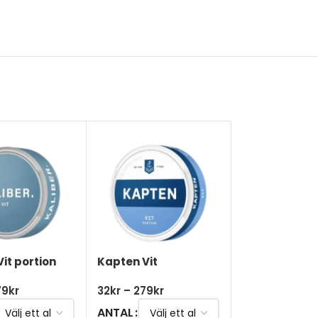
Vit portion
Kapten Vit
Kapten Vit La
79
kr
32
kr
–
279
kr
32
kr
–
279
kr
ANTAL
ANTAL