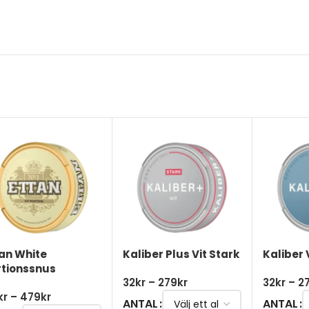
tan White
Kaliber Plus Vit Stark
Kaliber 
rtionssnus
32
kr
–
279
kr
32
kr
–
2
kr
–
479
kr
ANTAL
ANTAL