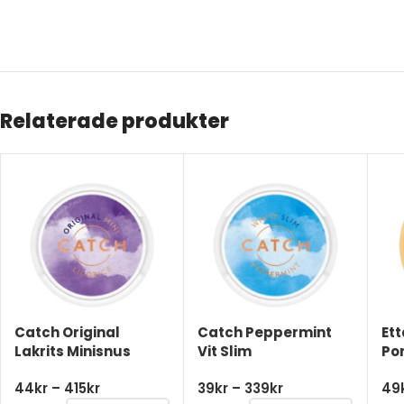
Relaterade produkter
Catch Original
Catch Peppermint
Et
Lakrits Minisnus
Vit Slim
Po
44
kr
–
415
kr
39
kr
–
339
kr
49