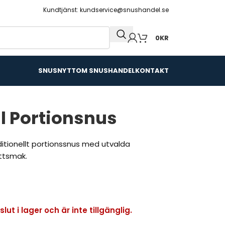
Kundtjänst: kundservice@snushandel.se
0
KR
SNUSNYTT
OM SNUSHANDEL
KONTAKT
l Portionsnus
ditionellt portionssnus med utvalda
ttsmak.
ut i lager och är inte tillgänglig.