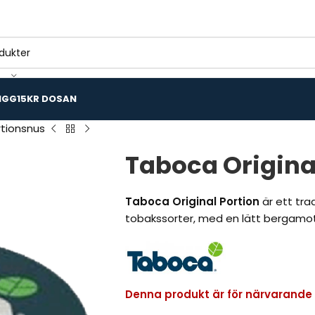
IGG
15KR DOSAN
rtionsnus
Taboca Origina
Taboca Original Portion
är ett tra
tobakssorter, med en lätt bergamo
Denna produkt är för närvarande sl