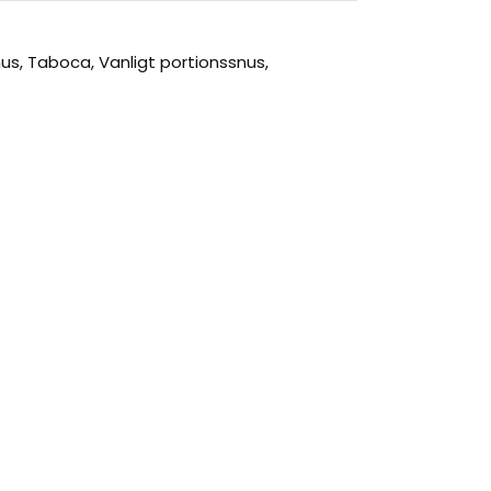
nus
,
Taboca
,
Vanligt portionssnus
,