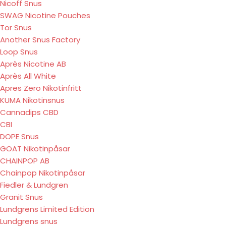
Nicoff Snus
SWAG Nicotine Pouches
Tor Snus
Another Snus Factory
Loop Snus
Après Nicotine AB
Après All White
Apres Zero Nikotinfritt
KUMA Nikotinsnus
Cannadips CBD
CBI
DOPE Snus
GOAT Nikotinpåsar
CHAINPOP AB
Chainpop Nikotinpåsar
Fiedler & Lundgren
Granit Snus
Lundgrens Limited Edition
Lundgrens snus