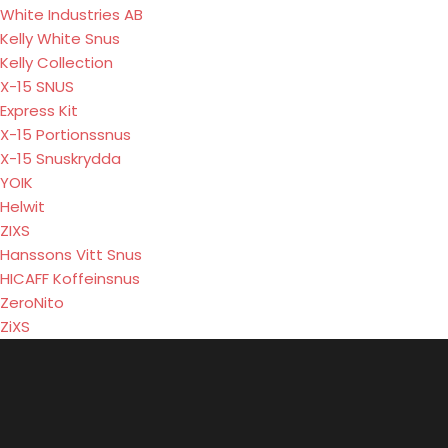
White Industries AB
Kelly White Snus
Kelly Collection
X-15 SNUS
Express Kit
X-15 Portionssnus
X-15 Snuskrydda
YOIK
Helwit
ZIXS
Hanssons Vitt Snus
HICAFF Koffeinsnus
ZeroNito
ZiXS