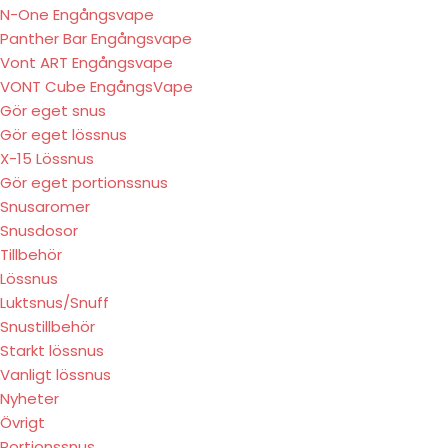
N-One Engångsvape
Panther Bar Engångsvape
Vont ART Engångsvape
VONT Cube EngångsVape
Gör eget snus
Gör eget lössnus
X-15 Lössnus
Gör eget portionssnus
Snusaromer
Snusdosor
Tillbehör
Lössnus
Luktsnus/Snuff
Snustillbehör
Starkt lössnus
Vanligt lössnus
Nyheter
Övrigt
Portionssnus