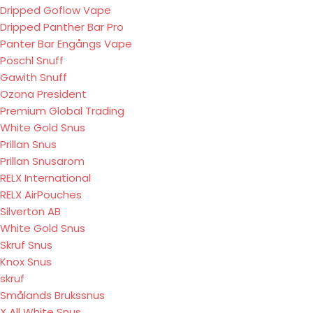
Dripped Goflow Vape
Dripped Panther Bar Pro
Panter Bar Engångs Vape
Pöschl Snuff
Gawith Snuff
Ozona President
Premium Global Trading
White Gold Snus
Prillan Snus
Prillan Snusarom
RELX International
RELX AirPouches
Silverton AB
White Gold Snus
Skruf Snus
Knox Snus
skruf
Smålands Brukssnus
X All White Snus