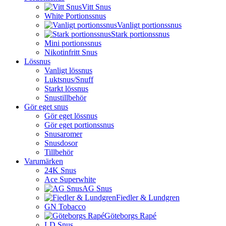
Vitt Snus
White Portionssnus
Vanligt portionssnus
Stark portionssnus
Mini portionssnus
Nikotinfritt Snus
Lössnus
Vanligt lössnus
Luktsnus/Snuff
Starkt lössnus
Snustillbehör
Gör eget snus
Gör eget lössnus
Gör eget portionssnus
Snusaromer
Snusdosor
Tillbehör
Varumärken
24K Snus
Ace Superwhite
AG Snus
Fiedler & Lundgren
GN Tobacco
Göteborgs Rapé
LD Snus