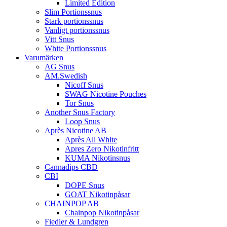
Limited Edition
Slim Portionssnus
Stark portionssnus
Vanligt portionssnus
Vitt Snus
White Portionssnus
Varumärken
AG Snus
AM.Swedish
Nicoff Snus
SWAG Nicotine Pouches
Tor Snus
Another Snus Factory
Loop Snus
Après Nicotine AB
Après All White
Apres Zero Nikotinfritt
KUMA Nikotinsnus
Cannadips CBD
CBI
DOPE Snus
GOAT Nikotinpåsar
CHAINPOP AB
Chainpop Nikotinpåsar
Fiedler & Lundgren