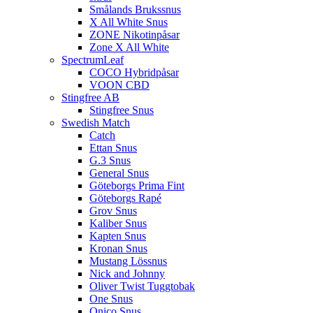
Smålands Brukssnus
X All White Snus
ZONE Nikotinpåsar
Zone X All White
SpectrumLeaf
COCO Hybridpåsar
VOON CBD
Stingfree AB
Stingfree Snus
Swedish Match
Catch
Ettan Snus
G.3 Snus
General Snus
Göteborgs Prima Fint
Göteborgs Rapé
Grov Snus
Kaliber Snus
Kapten Snus
Kronan Snus
Mustang Lössnus
Nick and Johnny
Oliver Twist Tuggtobak
One Snus
Onico Snus