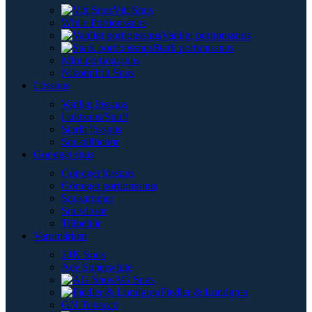
Vitt Snus
White Portionssnus
Vanligt portionssnus
Stark portionssnus
Mini portionssnus
Nikotinfritt Snus
Lössnus
Vanligt lössnus
Luktsnus/Snuff
Starkt lössnus
Snustillbehör
Gör eget snus
Gör eget lössnus
Gör eget portionssnus
Snusaromer
Snusdosor
Tillbehör
Varumärken
24K Snus
Ace Superwhite
AG Snus
Fiedler & Lundgren
GN Tobacco