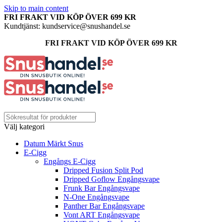
Skip to main content
FRI FRAKT VID KÖP ÖVER 699 KR
Kundtjänst: kundservice@snushandel.se
FRI FRAKT VID KÖP ÖVER 699 KR
Välj kategori
Datum Märkt Snus
E-Cigg
Engångs E-Cigg
Dripped Fusion Split Pod
Dripped Goflow Engångsvape
Frunk Bar Engångsvape
N-One Engångsvape
Panther Bar Engångsvape
Vont ART Engångsvape