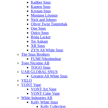
Kaliber Snus
Kapten Snus
Kronan Snus
Mustang Lössnus
Nick and Johnny
Oliver Twist Tuggtobak
One Snus
Onico Snus
Röda Lacket
Tre Ankare
XR Snus
ZYN All White Snus
The Snus Brothers
FUMI Nikotinpåsar
Togo Nicotine AB
TOGO Snus
UAB GLOBAL SNUS
Greatest All White Snus
VELO
VONT Vape
VONT Art Vape
VONT Cube Vape
White Industries AB
Kelly White Snus
Kelly Collection