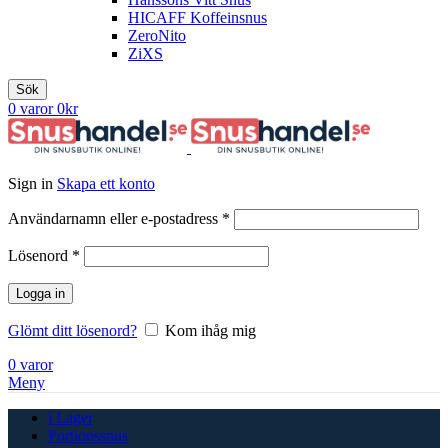
HICAFF Koffeinsnus
ZeroNito
ZiXS
Sök
0
varor
0
kr
Sign in
Skapa ett konto
Obligatoriskt
Användarnamn eller e-postadress
*
Obligatoriskt
Lösenord
*
Logga in
Glömt ditt lösenord?
Kom ihåg mig
0
varor
Meny
i Lager
Portionssnus