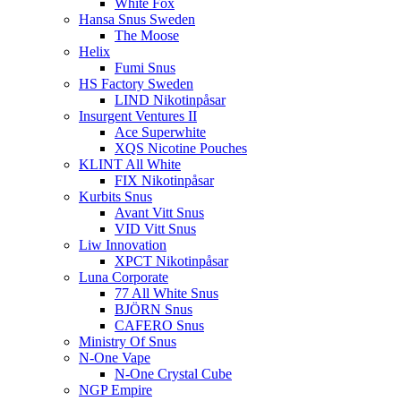
White Fox
Hansa Snus Sweden
The Moose
Helix
Fumi Snus
HS Factory Sweden
LIND Nikotinpåsar
Insurgent Ventures II
Ace Superwhite
XQS Nicotine Pouches
KLINT All White
FIX Nikotinpåsar
Kurbits Snus
Avant Vitt Snus
VID Vitt Snus
Liw Innovation
XPCT Nikotinpåsar
Luna Corporate
77 All White Snus
BJÖRN Snus
CAFERO Snus
Ministry Of Snus
N-One Vape
N-One Crystal Cube
NGP Empire