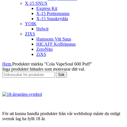
X-15 SNUS
Express Kit
X-15 Portionssnus
X-15 Snuskrydda
YOIK
Helwit
ZIXS
Hanssons Vitt Snus
HICAFF Koffeinsnus
ZeroNito
ZiXS
Hem
Produkter märkta ”Cola VapeSoul 600 Puff”
Inga produkter hittades som motsvarar ditt val.
Sök
För att kunna handla produkter från vår webbshop måste du enligt
svensk lag ha fyllt 18 år.