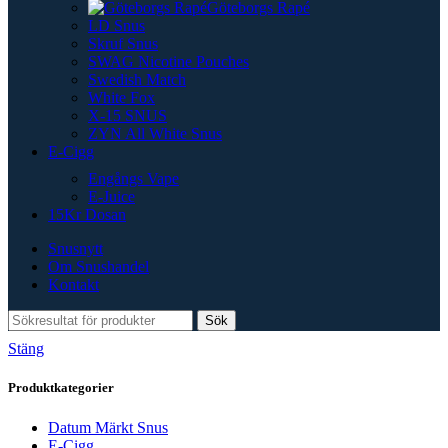
Göteborgs Rapé
LD Snus
Skruf Snus
SWAG Nicotine Pouches
Swedish Match
White Fox
X-15 SNUS
ZYN All White Snus
E-Cigg
Engångs Vape
E-Juice
15Kr Dosan
Snusnytt
Om Snushandel
Kontakt
Sök
Stäng
Produktkategorier
Datum Märkt Snus
E-Cigg