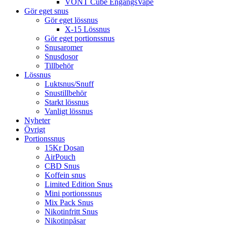
VONT Cube EngångsVape
Gör eget snus
Gör eget lössnus
X-15 Lössnus
Gör eget portionssnus
Snusaromer
Snusdosor
Tillbehör
Lössnus
Luktsnus/Snuff
Snustillbehör
Starkt lössnus
Vanligt lössnus
Nyheter
Övrigt
Portionssnus
15Kr Dosan
AirPouch
CBD Snus
Koffein snus
Limited Edition Snus
Mini portionssnus
Mix Pack Snus
Nikotinfritt Snus
Nikotinpåsar