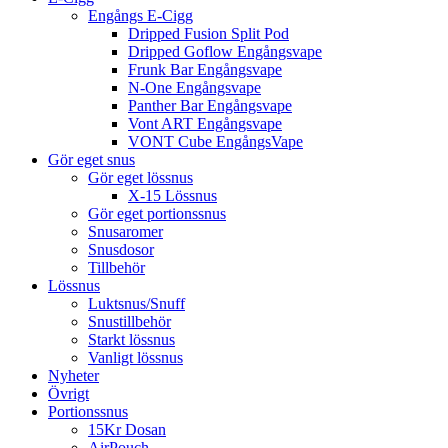
Engångs E-Cigg
Dripped Fusion Split Pod
Dripped Goflow Engångsvape
Frunk Bar Engångsvape
N-One Engångsvape
Panther Bar Engångsvape
Vont ART Engångsvape
VONT Cube EngångsVape
Gör eget snus
Gör eget lössnus
X-15 Lössnus
Gör eget portionssnus
Snusaromer
Snusdosor
Tillbehör
Lössnus
Luktsnus/Snuff
Snustillbehör
Starkt lössnus
Vanligt lössnus
Nyheter
Övrigt
Portionssnus
15Kr Dosan
AirPouch