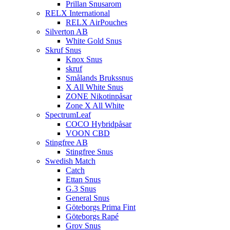
Prillan Snusarom
RELX International
RELX AirPouches
Silverton AB
White Gold Snus
Skruf Snus
Knox Snus
skruf
Smålands Brukssnus
X All White Snus
ZONE Nikotinpåsar
Zone X All White
SpectrumLeaf
COCO Hybridpåsar
VOON CBD
Stingfree AB
Stingfree Snus
Swedish Match
Catch
Ettan Snus
G.3 Snus
General Snus
Göteborgs Prima Fint
Göteborgs Rapé
Grov Snus