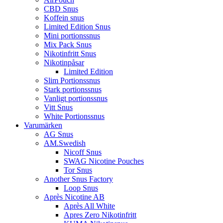
CBD Snus
Koffein snus
Limited Edition Snus
Mini portionssnus
Mix Pack Snus
Nikotinfritt Snus
Nikotinpåsar
Limited Edition
Slim Portionssnus
Stark portionssnus
Vanligt portionssnus
Vitt Snus
White Portionssnus
Varumärken
AG Snus
AM.Swedish
Nicoff Snus
SWAG Nicotine Pouches
Tor Snus
Another Snus Factory
Loop Snus
Après Nicotine AB
Après All White
Apres Zero Nikotinfritt