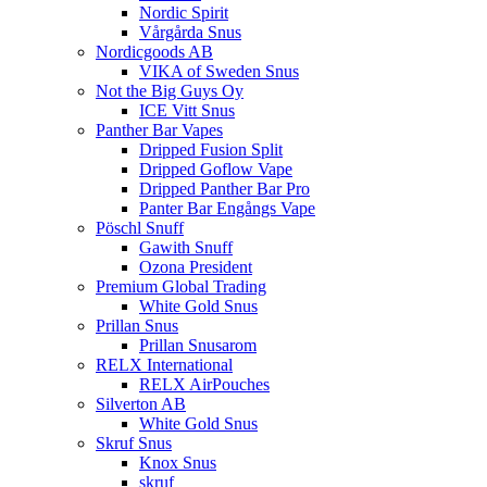
Nordic Spirit
Vårgårda Snus
Nordicgoods AB
VIKA of Sweden Snus
Not the Big Guys Oy
ICE Vitt Snus
Panther Bar Vapes
Dripped Fusion Split
Dripped Goflow Vape
Dripped Panther Bar Pro
Panter Bar Engångs Vape
Pöschl Snuff
Gawith Snuff
Ozona President
Premium Global Trading
White Gold Snus
Prillan Snus
Prillan Snusarom
RELX International
RELX AirPouches
Silverton AB
White Gold Snus
Skruf Snus
Knox Snus
skruf