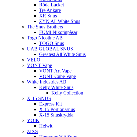
Röda Lacket
Tre Ankare
XR Snus
ZYN All White Snus
The Snus Brothers
FUMI Nikotinpåsar
Togo Nicotine AB
TOGO Snus
UAB GLOBAL SNUS
Greatest All White Snus
VELO
VONT Vape
VONT Art Vape
VONT Cube Vape
White Industries AB
Kelly White Snus
Kelly Collection
X-15 SNUS
Express Kit
X-15 Portionssnus
X-15 Snuskrydda
YOIK
Helwit
ZIXS
Hanssons Vitt Snus