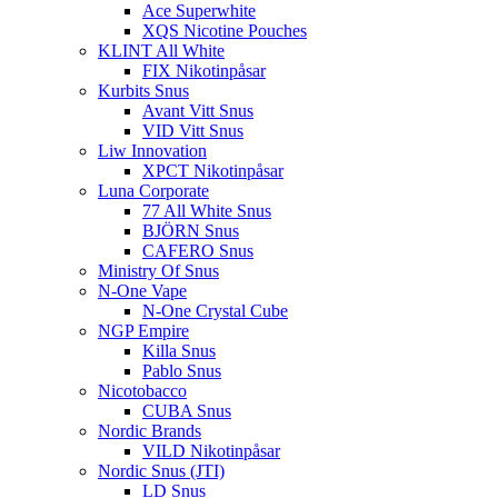
Ace Superwhite
XQS Nicotine Pouches
KLINT All White
FIX Nikotinpåsar
Kurbits Snus
Avant Vitt Snus
VID Vitt Snus
Liw Innovation
XPCT Nikotinpåsar
Luna Corporate
77 All White Snus
BJÖRN Snus
CAFERO Snus
Ministry Of Snus
N-One Vape
N-One Crystal Cube
NGP Empire
Killa Snus
Pablo Snus
Nicotobacco
CUBA Snus
Nordic Brands
VILD Nikotinpåsar
Nordic Snus (JTI)
LD Snus