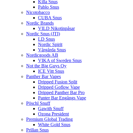
Killa Snus
Pablo Snus
Nicotobacco
CUBA Snus
Nordic Brands
VILD Nikotinpåsar
Nordic Snus (JTI)
LD Snus
Nordic Spirit
Vårgårda Snus
Nordicgoods AB
VIKA of Sweden Snus
Not the Big Guys Oy
ICE Vitt Snus
Panther Bar Vapes
Dripped Fusion Split
Dripped Goflow Vape
Dripped Panther Bar Pro
Panter Bar Engångs Vape
Pöschl Snuff
Gawith Snuff
Ozona President
Premium Global Trading
White Gold Snus
Prillan Snus