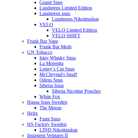
Granit Snus
Lundgrens Limited Edition
Lundgrens snus
Lundgrens Nikotinpåsar
VELO
VELO Limited Edition
VELO SHIFT
Frunk Bar Vape
Frunk Bar Mesh
GN Tobacco
Islay Whisky Snus
La Morenita
Lenny´s Cut Snus
McChrystal's Snuff
Odens Snus
Siberia Snus
Siberia Nicotine Pouches
White Fox
Hansa Snus Sweden
The Moose
Helix
Fumi Snus
HS Factory Sweden
LIND Nikotinpåsar
Insurgent Ventures II