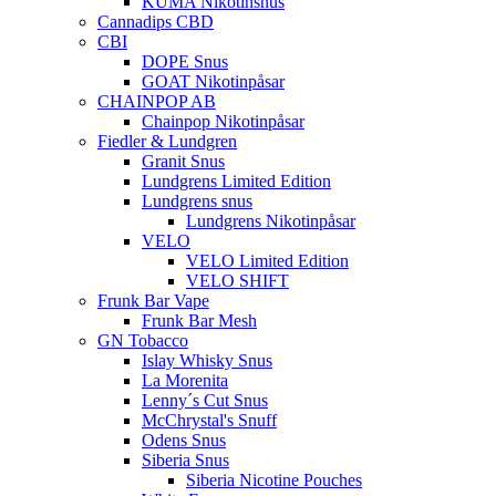
KUMA Nikotinsnus
Cannadips CBD
CBI
DOPE Snus
GOAT Nikotinpåsar
CHAINPOP AB
Chainpop Nikotinpåsar
Fiedler & Lundgren
Granit Snus
Lundgrens Limited Edition
Lundgrens snus
Lundgrens Nikotinpåsar
VELO
VELO Limited Edition
VELO SHIFT
Frunk Bar Vape
Frunk Bar Mesh
GN Tobacco
Islay Whisky Snus
La Morenita
Lenny´s Cut Snus
McChrystal's Snuff
Odens Snus
Siberia Snus
Siberia Nicotine Pouches