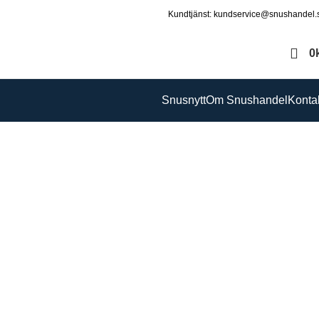
Kundtjänst: kundservice@snushandel.
0
Snusnytt
Om Snushandel
Konta