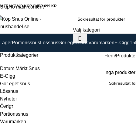
RI FRAKT VID KÖP ÖVER 699 KR
Skip to main content
Välj kategori
 Lager
Portionssnus
Lössnus
Gör eget snus
Varumärken
E-Cigg
15
Produktkategorier
Hem
Produkter
Datum Märkt Snus
Inga produkter 
E-Cigg
Gör eget snus
Lössnus
Nyheter
Övrigt
Portionssnus
Varumärken