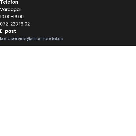
Telefon
Vardagar
10.00-16.00
072-223 18 02
E-post
kundservice@snushandel.se
BETALA SÄKERT MED
INFOBREV
Skriv in ditt mail för information
E-postadress: