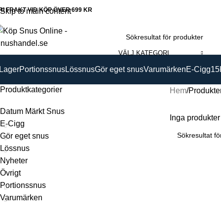
RI FRAKT VID KÖP ÖVER 699 KR
Skip to main content
VÄLJ KATEGORI
 Lager
Portionssnus
Lössnus
Gör eget snus
Varumärken
E-Cigg
15
Produktkategorier
Hem
Produkter
Datum Märkt Snus
Inga produkter 
E-Cigg
Gör eget snus
Lössnus
Nyheter
Övrigt
Portionssnus
Varumärken