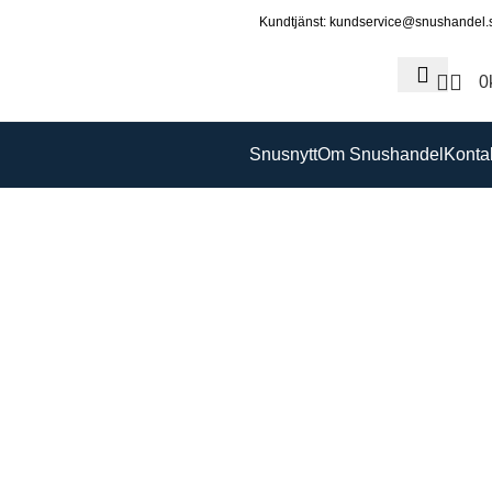
Kundtjänst: kundservice@snushandel.
0
Snusnytt
Om Snushandel
Konta