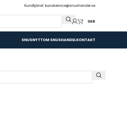
Kundtjänst: kundservice@snushandel.se
0
KR
SNUSNYTT
OM SNUSHANDEL
KONTAKT