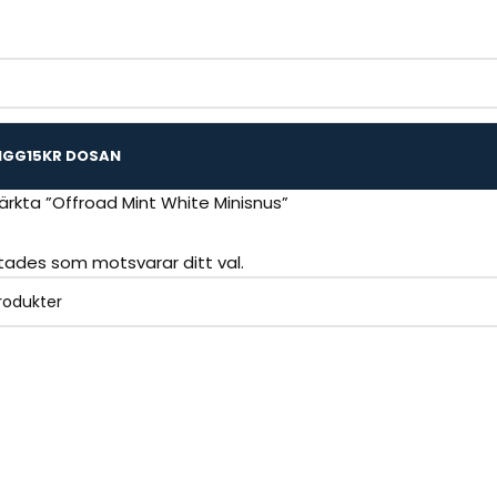
IGG
15KR DOSAN
rkta ”Offroad Mint White Minisnus”
ttades som motsvarar ditt val.