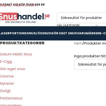
RI FRAKT VID KÖP ÖVER 699 KR
Skip to main content
VÄLJ KATEGORI
 LAGER
PORTIONSSNUS
LÖSSNUS
GÖR EGET SNUS
VARUMÄRKEN
E-C
PRODUKTKATEGORIER
Hem
Produkter mä
Datum Märkt Snus
Inga produkter hi
E-Cigg
Gör eget snus
Lössnus
Nyheter
Övrigt
Portionssnus
Varumärken