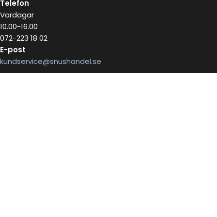
Telefon
Vardagar
10.00-16.00
072-223 18 02
E-post
kundservice@snushandel.se
BETALA SÄKERT MED
INFOBREV
Skriv in ditt mail för information
E-postadress: