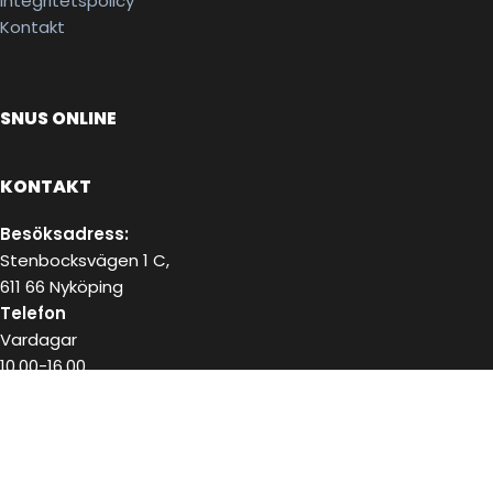
Integritetspolicy
Kontakt
SNUS ONLINE
KONTAKT
Besöksadress:
Stenbocksvägen 1 C,
611 66 Nyköping
Telefon
Vardagar
10.00-16.00
072-223 18 02
E-post
kundservice@snushandel.se
BETALA SÄKERT MED