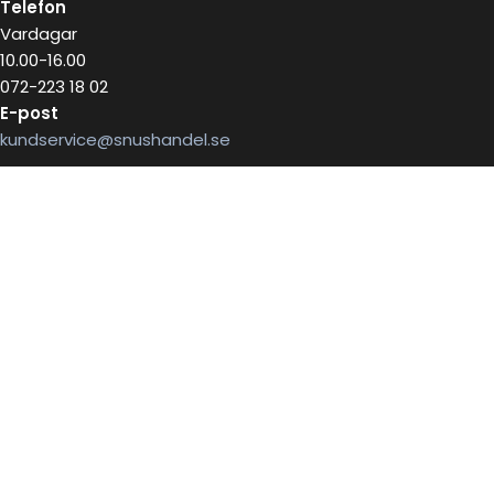
Telefon
Vardagar
10.00-16.00
072-223 18 02
E-post
kundservice@snushandel.se
BETALA SÄKERT MED
INFOBREV
Skriv in ditt mail för information
E-postadress: