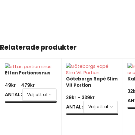
Köp billigt snus online
Relaterade produkter
Ettan Portionssnus
Göteborgs Rapé Slim
Kal
Vit Portion
49
kr
–
479
kr
32
ANTAL
39
kr
–
339
kr
AN
ANTAL
VÄLJ ALTERNATIV
V
VÄLJ ALTERNATIV