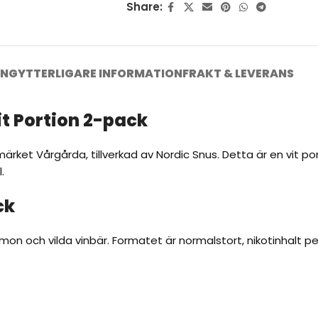
Share:
ING
YTTERLIGARE INFORMATION
FRAKT & LEVERANS
t Portion 2-pack
rket Vårgårda, tillverkad av Nordic Snus. Detta är en vit por
.
ck
n och vilda vinbär. Formatet är normalstort, nikotinhalt per