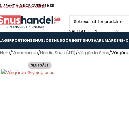
RI FRAKT VID KÖP ÖVER 699 KR
Skip to main content
VÄLJ KATEGORI
 LAGER
PORTIONSSNUS
LÖSSNUS
GÖR EGET SNUS
VARUMÄRKEN
E-C
Hem
Varumärken
Nordic Snus (JTI)
Vårgårda Snus
Vårgårda
SLUTSÅLT