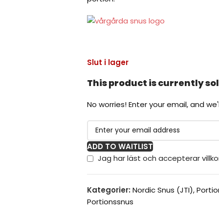
Slut i lager
This product is currently sol
No worries! Enter your email, and we'l
ADD TO WAITLIST
Jag har läst och accepterar villk
Kategorier:
Nordic Snus (JTI)
,
Porti
Portionssnus