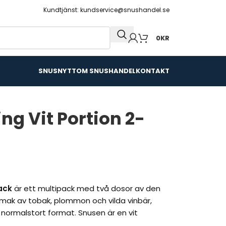
Kundtjänst: kundservice@snushandel.se
0
KR
SNUSNYTT
OM SNUSHANDEL
KONTAKT
g Vit Portion 2-
ack
är ett multipack med två dosor av den
 smak av tobak, plommon och vilda vinbär,
normalstort format. Snusen är en vit