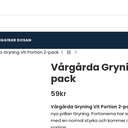
IGG
15KR DOSAN
 Gryning Vit Portion 2-pack
Vårgårda Grynin
pack
59
kr
Vårgårda Gryning Vit Portion 2-p
nya prillan Gryning. Portionerna har
med en normal styrka och kommer i 
portion.