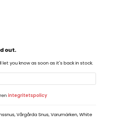
d out.
l let you know as soon as it's back in stock.
oren
integritetspolicy
onssnus
,
Vårgårda Snus
,
Varumärken
,
White