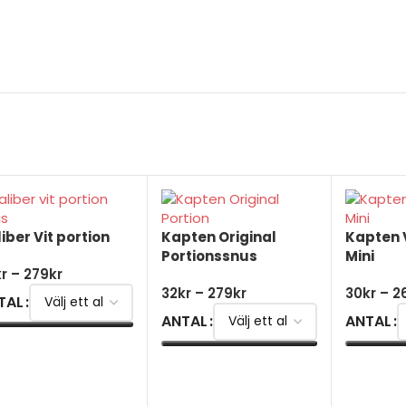
iber Vit portion
Kapten Original
Kapten V
Portionssnus
Mini
kr
–
279
kr
32
kr
–
279
kr
30
kr
–
2
TAL
ANTAL
ANTAL
ÄLJ ALTERNATIV
VÄLJ ALTERNATIV
VÄLJ AL