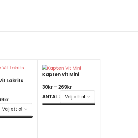
Kapten Vit Mini
it Lakrits
30
kr
–
269
kr
ANTAL
69
kr
VÄLJ ALTERNATIV
Kapten Vit Mi
TERNATIV
32
kr
–
279
kr