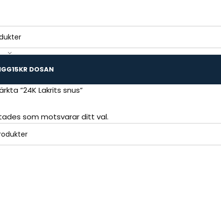
IGG
15KR DOSAN
rkta ”24K Lakrits snus”
ttades som motsvarar ditt val.