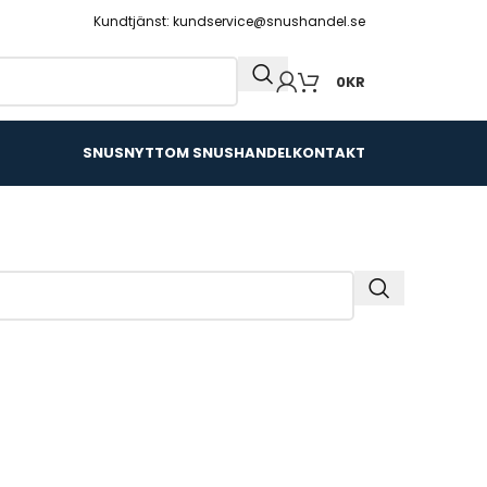
Kundtjänst: kundservice@snushandel.se
0
KR
SNUSNYTT
OM SNUSHANDEL
KONTAKT