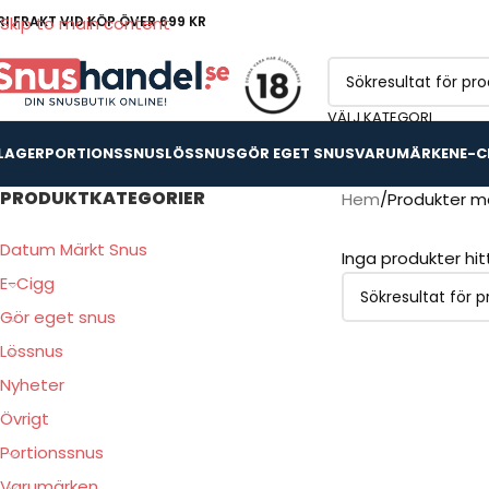
RI FRAKT VID KÖP ÖVER 699 KR
Skip to main content
VÄLJ KATEGORI
 LAGER
PORTIONSSNUS
LÖSSNUS
GÖR EGET SNUS
VARUMÄRKEN
E-C
PRODUKTKATEGORIER
Hem
Produkter mä
Datum Märkt Snus
Inga produkter hi
E-Cigg
Gör eget snus
Lössnus
Nyheter
Övrigt
Portionssnus
Varumärken