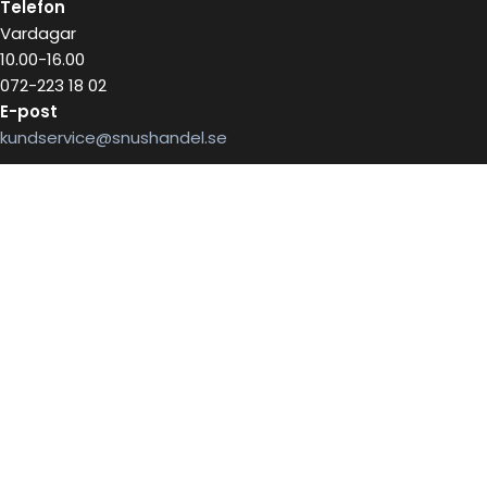
Telefon
Vardagar
10.00-16.00
072-223 18 02
E-post
kundservice@snushandel.se
BETALA SÄKERT MED
INFOBREV
Skriv in ditt mail för information
E-postadress: