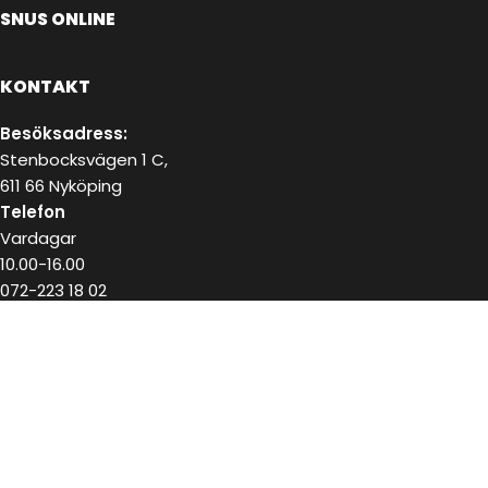
SNUS ONLINE
KONTAKT
Besöksadress:
Stenbocksvägen 1 C,
611 66 Nyköping
Telefon
Vardagar
10.00-16.00
072-223 18 02
E-post
kundservice@snushandel.se
BETALA SÄKERT MED