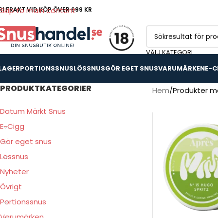
RI FRAKT VID KÖP ÖVER 699 KR
Skip to main content
VÄLJ KATEGORI
 LAGER
PORTIONSSNUS
LÖSSNUS
GÖR EGET SNUS
VARUMÄRKEN
E-C
PRODUKTKATEGORIER
Hem
Produkter mä
Datum Märkt Snus
E-Cigg
Gör eget snus
Lössnus
Nyheter
Övrigt
Portionssnus
Varumärken