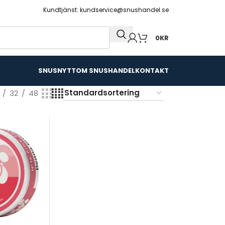
Kundtjänst: kundservice@snushandel.se
0
KR
SNUSNYTT
OM SNUSHANDEL
KONTAKT
32
48