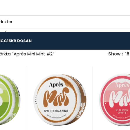
IGG
15KR DOSAN
rkta ”Après Mini Mint #2”
Show
16