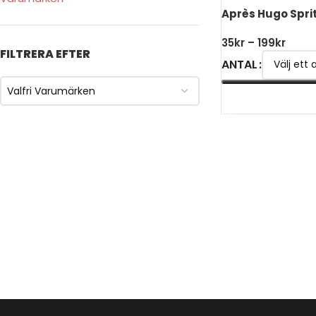
Après Hugo Sprit
35
kr
–
199
kr
FILTRERA EFTER
ANTAL
Valfri Varumärken
VÄLJ ALTERNATIV