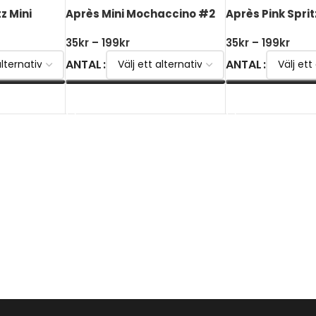
z Mini
Après Mini Mochaccino #2
Après Pink Sprit
35
kr
–
199
kr
35
kr
–
199
kr
ANTAL
ANTAL
VÄLJ ALTERNATIV
VÄLJ ALTERNATI