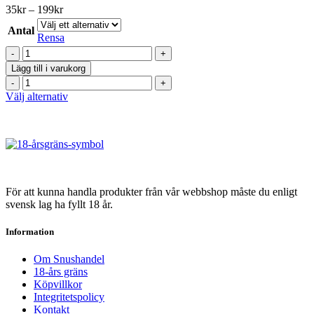
Prisintervall:
35
kr
–
199
kr
35kr
Antal
till
Rensa
199kr
Après
Pink
Lägg till i varukorg
Spritz
Après
Mini
Pink
Den
Välj alternativ
mängd
Spritz
här
Mini
produkten
mängd
har
flera
varianter.
De
olika
För att kunna handla produkter från vår webbshop måste du enligt
alternativen
svensk lag ha fyllt 18 år.
kan
väljas
Information
på
produktsidan
Om Snushandel
18-års gräns
Köpvillkor
Integritetspolicy
Kontakt