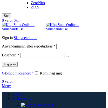
ZeroNito
ZiXS
Sök
0
varor
0
kr
Sign in
Skapa ett konto
Obligatoriskt
Användarnamn eller e-postadress
*
Obligatoriskt
Lösenord
*
Logga in
Glömt ditt lösenord?
Kom ihåg mig
0
varor
Meny
i Lager
Portionssnus
Vitt Snus