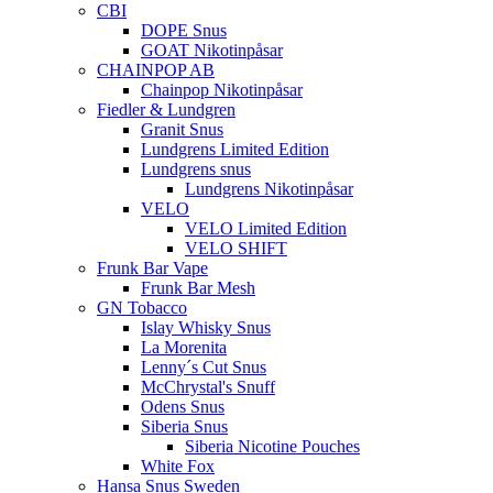
CBI
DOPE Snus
GOAT Nikotinpåsar
CHAINPOP AB
Chainpop Nikotinpåsar
Fiedler & Lundgren
Granit Snus
Lundgrens Limited Edition
Lundgrens snus
Lundgrens Nikotinpåsar
VELO
VELO Limited Edition
VELO SHIFT
Frunk Bar Vape
Frunk Bar Mesh
GN Tobacco
Islay Whisky Snus
La Morenita
Lenny´s Cut Snus
McChrystal's Snuff
Odens Snus
Siberia Snus
Siberia Nicotine Pouches
White Fox
Hansa Snus Sweden