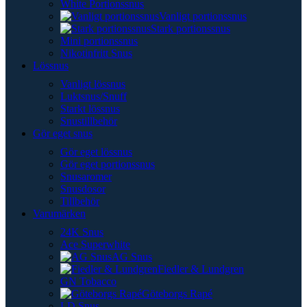
White Portionssnus
Vanligt portionssnus
Stark portionssnus
Mini portionssnus
Nikotinfritt Snus
Lössnus
Vanligt lössnus
Luktsnus/Snuff
Starkt lössnus
Snustillbehör
Gör eget snus
Gör eget lössnus
Gör eget portionssnus
Snusaromer
Snusdosor
Tillbehör
Varumärken
24K Snus
Ace Superwhite
AG Snus
Fiedler & Lundgren
GN Tobacco
Göteborgs Rapé
LD Snus