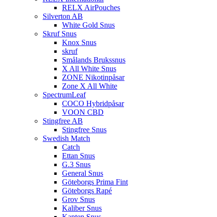
RELX AirPouches
Silverton AB
White Gold Snus
Skruf Snus
Knox Snus
skruf
Smålands Brukssnus
X All White Snus
ZONE Nikotinpåsar
Zone X All White
SpectrumLeaf
COCO Hybridpåsar
VOON CBD
Stingfree AB
Stingfree Snus
Swedish Match
Catch
Ettan Snus
G.3 Snus
General Snus
Göteborgs Prima Fint
Göteborgs Rapé
Grov Snus
Kaliber Snus
Kapten Snus