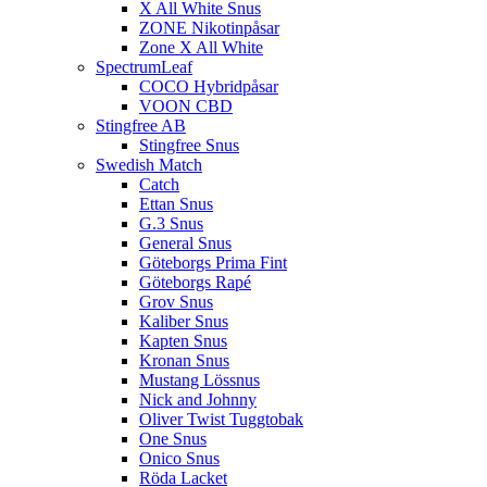
X All White Snus
ZONE Nikotinpåsar
Zone X All White
SpectrumLeaf
COCO Hybridpåsar
VOON CBD
Stingfree AB
Stingfree Snus
Swedish Match
Catch
Ettan Snus
G.3 Snus
General Snus
Göteborgs Prima Fint
Göteborgs Rapé
Grov Snus
Kaliber Snus
Kapten Snus
Kronan Snus
Mustang Lössnus
Nick and Johnny
Oliver Twist Tuggtobak
One Snus
Onico Snus
Röda Lacket