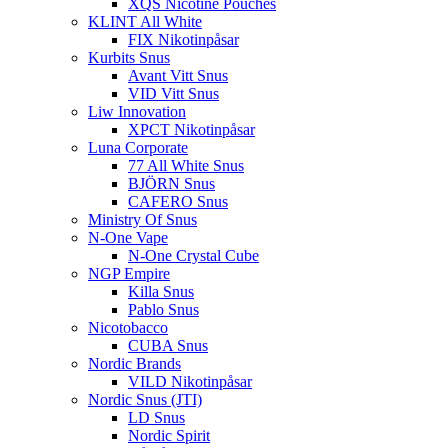
XQS Nicotine Pouches
KLINT All White
FIX Nikotinpåsar
Kurbits Snus
Avant Vitt Snus
VID Vitt Snus
Liw Innovation
XPCT Nikotinpåsar
Luna Corporate
77 All White Snus
BJÖRN Snus
CAFERO Snus
Ministry Of Snus
N-One Vape
N-One Crystal Cube
NGP Empire
Killa Snus
Pablo Snus
Nicotobacco
CUBA Snus
Nordic Brands
VILD Nikotinpåsar
Nordic Snus (JTI)
LD Snus
Nordic Spirit