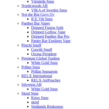
Vårgårda Snus
Nordicgoods AB
VIKA of Sweden Snus
Not the Big Guys Oy
ICE Vitt Snus
Panther Bar Vapes
Dripped Fusion Split
Dripped Goflow Vape
Dripped Panther Bar Pro
Panter Bar Engångs Vape
Pöschl Snuff
Gawith Snuff
Ozona President
Premium Global Trading
White Gold Snus
Prillan Snus
Prillan Snusarom
RELX International
RELX AirPouches
Silverton AB
White Gold Snus
Skruf Snus
Knox Snus
skruf
Smålands Brukssnus