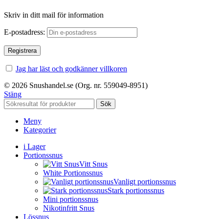
Skriv in ditt mail för information
E-postadress:
Jag har läst och godkänner villkoren
© 2026 Snushandel.se (Org. nr. 559049-8951)
Stäng
Sök
Meny
Kategorier
i Lager
Portionssnus
Vitt Snus
White Portionssnus
Vanligt portionssnus
Stark portionssnus
Mini portionssnus
Nikotinfritt Snus
Lössnus