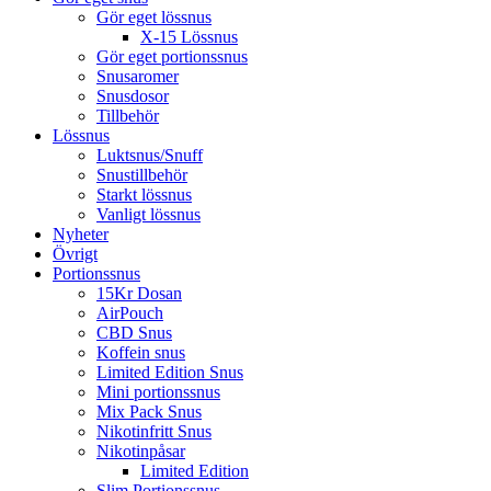
Gör eget lössnus
X-15 Lössnus
Gör eget portionssnus
Snusaromer
Snusdosor
Tillbehör
Lössnus
Luktsnus/Snuff
Snustillbehör
Starkt lössnus
Vanligt lössnus
Nyheter
Övrigt
Portionssnus
15Kr Dosan
AirPouch
CBD Snus
Koffein snus
Limited Edition Snus
Mini portionssnus
Mix Pack Snus
Nikotinfritt Snus
Nikotinpåsar
Limited Edition
Slim Portionssnus