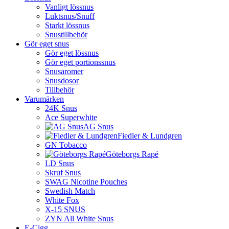
Vanligt lössnus
Luktsnus/Snuff
Starkt lössnus
Snustillbehör
Gör eget snus
Gör eget lössnus
Gör eget portionssnus
Snusaromer
Snusdosor
Tillbehör
Varumärken
24K Snus
Ace Superwhite
AG Snus
Fiedler & Lundgren
GN Tobacco
Göteborgs Rapé
LD Snus
Skruf Snus
SWAG Nicotine Pouches
Swedish Match
White Fox
X-15 SNUS
ZYN All White Snus
E-Cigg