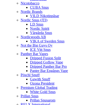
Nicotobacco
CUBA Snus
Nordic Brands
VILD Nikotinpåsar
Nordic Snus (JTI)
LD Snus
Nordic Spirit
Vårgårda Snus
Nordicgoods AB
VIKA of Sweden Snus
Not the Big Guys Oy
ICE Vitt Snus
Panther Bar Vapes
Dripped Fusion Split
Dripped Goflow Vape
Dripped Panther Bar Pro
Panter Bar Engångs Vape
Pöschl Snuff
Gawith Snuff
Ozona President
Premium Global Trading
White Gold Snus
Prillan Snus
Prillan Snusarom
RELX International