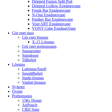
Dripped Fusion Split Pod
Dripped Goflow Engångsvape
Frunk Bar Engångsvape
N-One Engångsvape
Panther Bar Engångsvape
Vont ART Engångsvape
VONT Cube EngångsVape
Gör eget snus
Gör eget lössnus
X-15 Lössnus
Gör eget portionssnus
Snusaromer
Snusdosor
Tillbehör
Lössnus
Luktsnus/Snuff
Snustillbehör
Starkt lössnus
Vanligt lössnus
Nyheter
Övrigt
Portionssnus
15Kr Dosan
AirPouch
CBD Snus