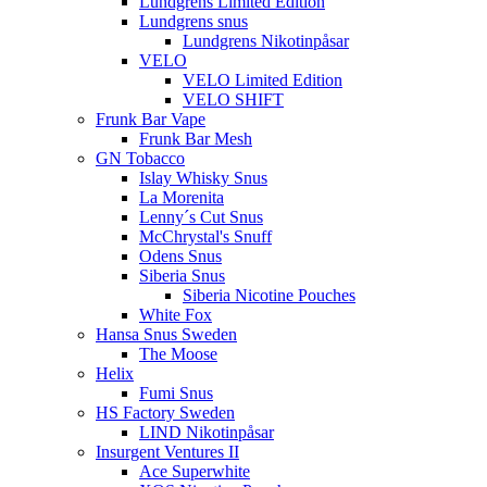
Lundgrens Limited Edition
Lundgrens snus
Lundgrens Nikotinpåsar
VELO
VELO Limited Edition
VELO SHIFT
Frunk Bar Vape
Frunk Bar Mesh
GN Tobacco
Islay Whisky Snus
La Morenita
Lenny´s Cut Snus
McChrystal's Snuff
Odens Snus
Siberia Snus
Siberia Nicotine Pouches
White Fox
Hansa Snus Sweden
The Moose
Helix
Fumi Snus
HS Factory Sweden
LIND Nikotinpåsar
Insurgent Ventures II
Ace Superwhite