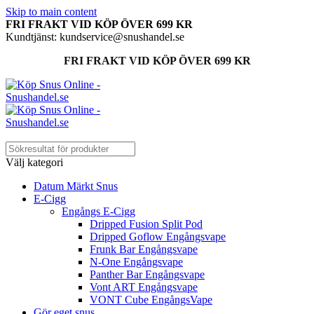
Skip to main content
FRI FRAKT VID KÖP ÖVER 699 KR
Kundtjänst: kundservice@snushandel.se
FRI FRAKT VID KÖP ÖVER 699 KR
Välj kategori
Datum Märkt Snus
E-Cigg
Engångs E-Cigg
Dripped Fusion Split Pod
Dripped Goflow Engångsvape
Frunk Bar Engångsvape
N-One Engångsvape
Panther Bar Engångsvape
Vont ART Engångsvape
VONT Cube EngångsVape
Gör eget snus