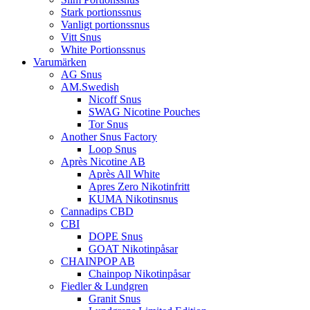
Stark portionssnus
Vanligt portionssnus
Vitt Snus
White Portionssnus
Varumärken
AG Snus
AM.Swedish
Nicoff Snus
SWAG Nicotine Pouches
Tor Snus
Another Snus Factory
Loop Snus
Après Nicotine AB
Après All White
Apres Zero Nikotinfritt
KUMA Nikotinsnus
Cannadips CBD
CBI
DOPE Snus
GOAT Nikotinpåsar
CHAINPOP AB
Chainpop Nikotinpåsar
Fiedler & Lundgren
Granit Snus