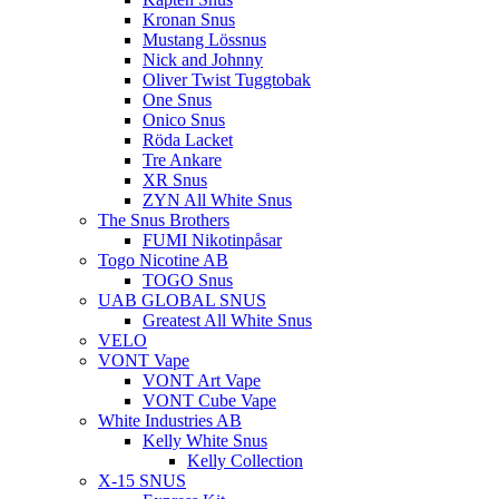
Kronan Snus
Mustang Lössnus
Nick and Johnny
Oliver Twist Tuggtobak
One Snus
Onico Snus
Röda Lacket
Tre Ankare
XR Snus
ZYN All White Snus
The Snus Brothers
FUMI Nikotinpåsar
Togo Nicotine AB
TOGO Snus
UAB GLOBAL SNUS
Greatest All White Snus
VELO
VONT Vape
VONT Art Vape
VONT Cube Vape
White Industries AB
Kelly White Snus
Kelly Collection
X-15 SNUS