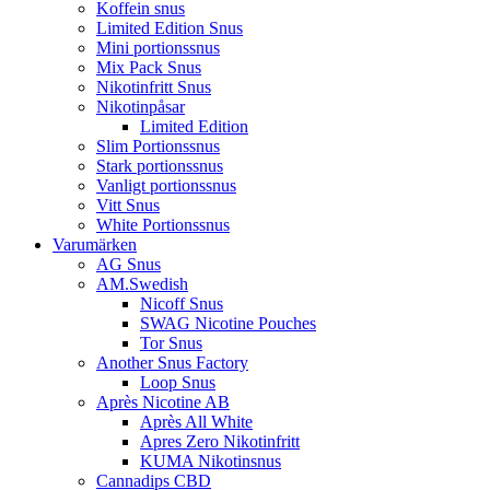
Koffein snus
Limited Edition Snus
Mini portionssnus
Mix Pack Snus
Nikotinfritt Snus
Nikotinpåsar
Limited Edition
Slim Portionssnus
Stark portionssnus
Vanligt portionssnus
Vitt Snus
White Portionssnus
Varumärken
AG Snus
AM.Swedish
Nicoff Snus
SWAG Nicotine Pouches
Tor Snus
Another Snus Factory
Loop Snus
Après Nicotine AB
Après All White
Apres Zero Nikotinfritt
KUMA Nikotinsnus
Cannadips CBD