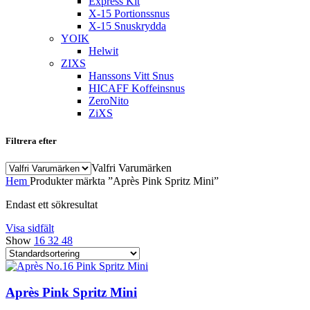
Express Kit
X-15 Portionssnus
X-15 Snuskrydda
YOIK
Helwit
ZIXS
Hanssons Vitt Snus
HICAFF Koffeinsnus
ZeroNito
ZiXS
Filtrera efter
Valfri Varumärken
Hem
Produkter märkta ”Après Pink Spritz Mini”
Endast ett sökresultat
Visa sidfält
Show
16
32
48
Après Pink Spritz Mini