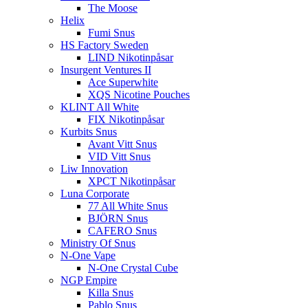
The Moose
Helix
Fumi Snus
HS Factory Sweden
LIND Nikotinpåsar
Insurgent Ventures II
Ace Superwhite
XQS Nicotine Pouches
KLINT All White
FIX Nikotinpåsar
Kurbits Snus
Avant Vitt Snus
VID Vitt Snus
Liw Innovation
XPCT Nikotinpåsar
Luna Corporate
77 All White Snus
BJÖRN Snus
CAFERO Snus
Ministry Of Snus
N-One Vape
N-One Crystal Cube
NGP Empire
Killa Snus
Pablo Snus