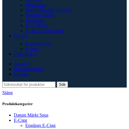
Skruf Snus
SWAG Nicotine Pouches
Swedish Match
White Fox
X-15 SNUS
ZYN All White Snus
E-Cigg
Engångs Vape
E-Juice
15Kr Dosan
Snusnytt
Om Snushandel
Kontakt
Sök
Stäng
Produktkategorier
Datum Märkt Snus
E-Cigg
Engångs E-Cigg