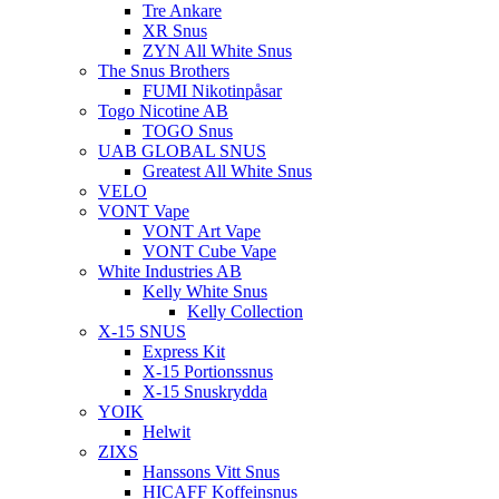
Tre Ankare
XR Snus
ZYN All White Snus
The Snus Brothers
FUMI Nikotinpåsar
Togo Nicotine AB
TOGO Snus
UAB GLOBAL SNUS
Greatest All White Snus
VELO
VONT Vape
VONT Art Vape
VONT Cube Vape
White Industries AB
Kelly White Snus
Kelly Collection
X-15 SNUS
Express Kit
X-15 Portionssnus
X-15 Snuskrydda
YOIK
Helwit
ZIXS
Hanssons Vitt Snus
HICAFF Koffeinsnus