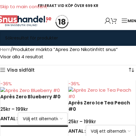
FRI FRAKT VID KÖP ÖVER 699 KR
Skip to main content
ME
Hem
Produkter märkta ”Apres Zero Nikotinfritt snus”
Visar alla 4 resultat
Visa sidfält
-36%
-36%
Après Zero Blueberry #0
Après Zero Ice Tea Peach
#0
25
kr
–
199
kr
ANTAL
25
kr
–
199
kr
ANTAL
VÄLJ ALTERNATIV