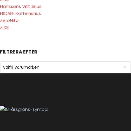
Hanssons Vitt Snus
HICAFF Koffeinsnus
ZeroNito
ZiXS
FILTRERA EFTER
Valfri Varumärken