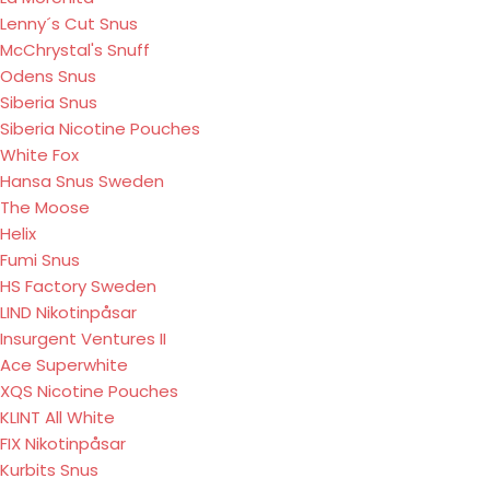
Lenny´s Cut Snus
McChrystal's Snuff
Odens Snus
Siberia Snus
Siberia Nicotine Pouches
White Fox
Hansa Snus Sweden
The Moose
Helix
Fumi Snus
HS Factory Sweden
LIND Nikotinpåsar
Insurgent Ventures II
Ace Superwhite
XQS Nicotine Pouches
KLINT All White
FIX Nikotinpåsar
Kurbits Snus