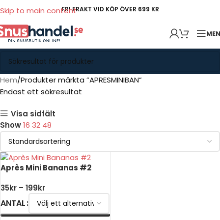
FRI FRAKT VID KÖP ÖVER 699 KR
Skip to main content
ME
Hem
Produkter märkta ”APRESMINIBAN”
Endast ett sökresultat
Visa sidfält
Show
16
32
48
Après Mini Bananas #2
35
kr
–
199
kr
ANTAL