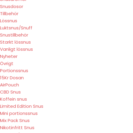
Snusdosor
Tillbehör
Lössnus
Luktsnus/Snuff
Snustillbehör
Starkt lössnus
Vanligt lössnus
Nyheter
Övrigt
Portionssnus
15Kr Dosan
AirPouch
CBD Snus
Koffein snus
Limited Edition Snus
Mini portionssnus
Mix Pack Snus
Nikotinfritt Snus