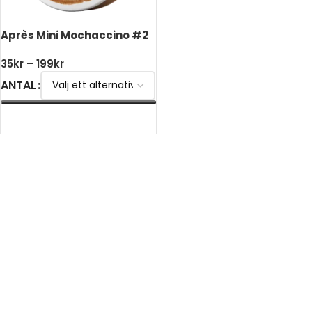
Après Mini Mochaccino #2
35
kr
–
199
kr
ANTAL
VÄLJ ALTERNATIV