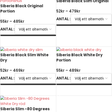
Siberia Black Slim Original
Siberia Black Original
Portion
52
kr
–
479
kr
ANTAL
55
kr
–
485
kr
ANTAL
VÄLJ ALTERNATIV
VÄLJ ALTERNATIV
Siberia Black Slim White
Siberia Black White Dry
Dry
Portion
52
kr
–
469
kr
55
kr
–
489
kr
ANTAL
ANTAL
VÄLJ ALTERNATIV
VÄLJ ALTERNATIV
Siberia Slim -80 Degrees