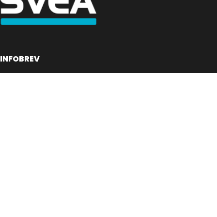
INFOBREV
Skriv in ditt mail för information
E-postadress:
Jag har läst och godkänner villkoren
© 2026 Snushandel.se (Org. nr. 559049-8951)