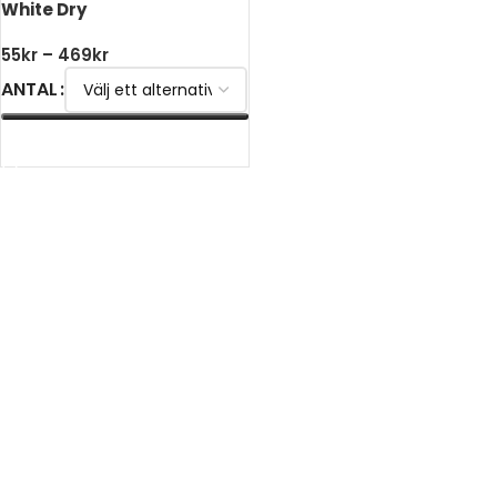
White Dry
55
kr
–
469
kr
ANTAL
VÄLJ ALTERNATIV