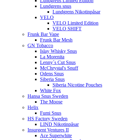
Lundgrens Limited Edition
Lundgrens snus
Lundgrens Nikotinpåsar
VELO
VELO Limited Edition
VELO SHIFT
Frunk Bar Vape
Frunk Bar Mesh
GN Tobacco
Islay Whisky Snus
La Morenita
Lenny´s Cut Snus
McChrystal's Snuff
Odens Snus
Siberia Snus
Siberia Nicotine Pouches
White Fox
Hansa Snus Sweden
The Moose
Helix
Fumi Snus
HS Factory Sweden
LIND Nikotinpåsar
Insurgent Ventures II
Ace Superwhite