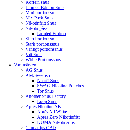
Koffein snus
Limited Edition Snus
Mini portionssnus
Mix Pack Snus
Nikotinfritt Snus
Nikotinpåsar
Limited Edition
Slim Portionssnus
Stark portionssnus
Vanligt portionssnus
Vitt Snus
White Portionssnus
Varumärken
AG Snus
AM.Swedish
Nicoff Snus
SWAG Nicotine Pouches
Tor Snus
Another Snus Factory
Loop Snus
Après Nicotine AB
Après All White
Apres Zero Nikotinfritt
KUMA Nikotinsnus
Cannadips CBD