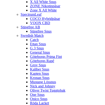
X All White Snus
ZONE Nikotinpåsar
Zone X All White
SpectrumLeaf
COCO Hybridpåsar
VOON CBD
Stingfree AB
Stingfree Snus
Swedish Match
Catch
Ettan Snus
G.3 Snus
General Snus
Göteborgs Prima Fint
Göteborgs Rapé
Grov Snus
Kaliber Snus
Kapten Snus
Kronan Snus
Mustang Lössnus
Nick and Johnny
Oliver Twist Tuggtobak
One Snus
Onico Snus
Röda Lacket