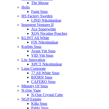
The Moose
Helix
Fumi Snus
HS Factory Sweden
LIND Nikotinpåsar
Insurgent Ventures II
Ace Superwhite
XQS Nicotine Pouches
KLINT All White
FIX Nikotinpåsar
Kurbits Snus
Avant Vitt Snus
VID Vitt Snus
Liw Innovation
XPCT Nikotinpåsar
Luna Corporate
77 All White Snus
BJÖRN Snus
CAFERO Snus
Ministry Of Snus
N-One Vape
N-One Crystal Cube
NGP Empire
Killa Snus
Pablo Snus