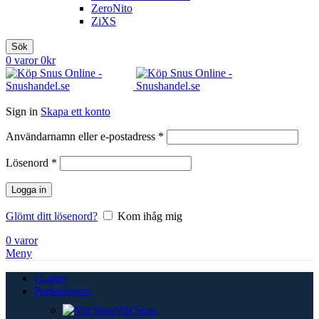
ZeroNito
ZiXS
Sök
0
varor
0
kr
Sign in
Skapa ett konto
Obligatoriskt
Användarnamn eller e-postadress
*
Obligatoriskt
Lösenord
*
Logga in
Glömt ditt lösenord?
Kom ihåg mig
0
varor
Meny
i Lager
Portionssnus
Vitt Snus