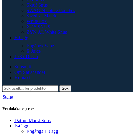
Skruf Snus
SWAG Nicotine Pouches
Swedish Match
White Fox
X-15 SNUS
ZYN All White Snus
E-Cigg
Engångs Vape
E-Juice
15Kr Dosan
Snusnytt
Om Snushandel
Kontakt
Sök
Stäng
Produktkategorier
Datum Märkt Snus
E-Cigg
Engångs E-Cigg