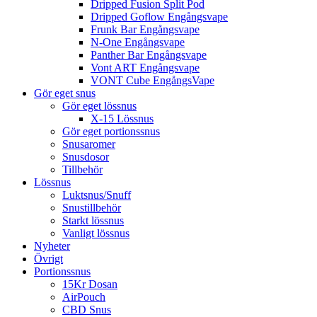
Dripped Fusion Split Pod
Dripped Goflow Engångsvape
Frunk Bar Engångsvape
N-One Engångsvape
Panther Bar Engångsvape
Vont ART Engångsvape
VONT Cube EngångsVape
Gör eget snus
Gör eget lössnus
X-15 Lössnus
Gör eget portionssnus
Snusaromer
Snusdosor
Tillbehör
Lössnus
Luktsnus/Snuff
Snustillbehör
Starkt lössnus
Vanligt lössnus
Nyheter
Övrigt
Portionssnus
15Kr Dosan
AirPouch
CBD Snus