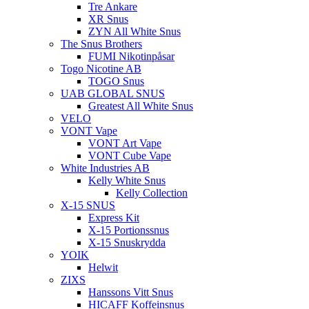
Tre Ankare
XR Snus
ZYN All White Snus
The Snus Brothers
FUMI Nikotinpåsar
Togo Nicotine AB
TOGO Snus
UAB GLOBAL SNUS
Greatest All White Snus
VELO
VONT Vape
VONT Art Vape
VONT Cube Vape
White Industries AB
Kelly White Snus
Kelly Collection
X-15 SNUS
Express Kit
X-15 Portionssnus
X-15 Snuskrydda
YOIK
Helwit
ZIXS
Hanssons Vitt Snus
HICAFF Koffeinsnus