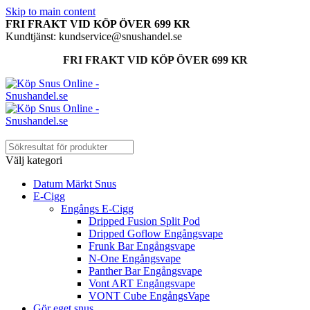
Skip to main content
FRI FRAKT VID KÖP ÖVER 699 KR
Kundtjänst: kundservice@snushandel.se
FRI FRAKT VID KÖP ÖVER 699 KR
Välj kategori
Datum Märkt Snus
E-Cigg
Engångs E-Cigg
Dripped Fusion Split Pod
Dripped Goflow Engångsvape
Frunk Bar Engångsvape
N-One Engångsvape
Panther Bar Engångsvape
Vont ART Engångsvape
VONT Cube EngångsVape
Gör eget snus