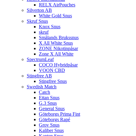
RELX AirPouches
Silverton AB
White Gold Snus
Skruf Snus
Knox Snus
skruf
Smålands Brukssnus
X All White Snus
ZONE Nikotinpåsar
Zone X All White
SpectrumLeaf
COCO Hybridpåsar
VOON CBD
Stingfree AB
Stingfree Snus
Swedish Match
Catch
Ettan Snus
G.3 Snus
General Snus
Göteborgs Prima Fint
Göteborgs Rapé
Grov Snus
Kaliber Snus
Kapten Snus