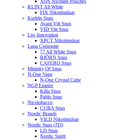
XQS Nicotine Pouches
KLINT All White
FIX Nikotinpåsar
Kurbits Snus
Avant Vitt Snus
VID Vitt Snus
Liw Innovation
XPCT Nikotinpåsar
Luna Corporate
77 All White Snus
BJÖRN Snus
CAFERO Snus
Ministry Of Snus
N-One Vape
N-One Crystal Cube
NGP Empire
Killa Snus
Pablo Snus
Nicotobacco
CUBA Snus
Nordic Brands
VILD Nikotinpåsar
Nordic Snus (JTI)
LD Snus
Nordic Spirit