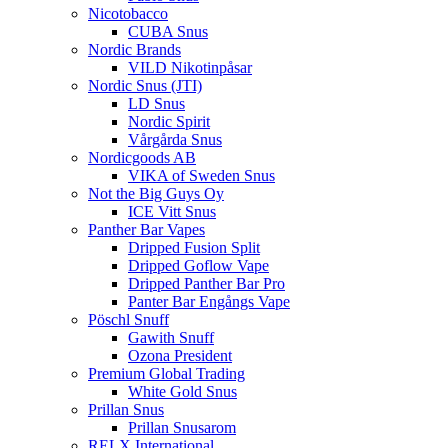
Nicotobacco
CUBA Snus
Nordic Brands
VILD Nikotinpåsar
Nordic Snus (JTI)
LD Snus
Nordic Spirit
Vårgårda Snus
Nordicgoods AB
VIKA of Sweden Snus
Not the Big Guys Oy
ICE Vitt Snus
Panther Bar Vapes
Dripped Fusion Split
Dripped Goflow Vape
Dripped Panther Bar Pro
Panter Bar Engångs Vape
Pöschl Snuff
Gawith Snuff
Ozona President
Premium Global Trading
White Gold Snus
Prillan Snus
Prillan Snusarom
RELX International