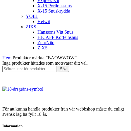
Express Kit
X-15 Portionssnus
X-15 Snuskrydda
YOIK
Helwit
ZIXS
Hanssons Vitt Snus
HICAFF Koffeinsnus
ZeroNito
ZiXS
Hem
Produkter märkta ”BAOWWOW”
Inga produkter hittades som motsvarar ditt val.
Sök
För att kunna handla produkter från vår webbshop måste du enligt
svensk lag ha fyllt 18 år.
Information