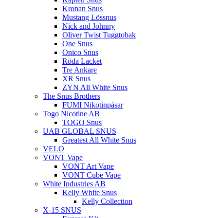
Kronan Snus
Mustang Lössnus
Nick and Johnny
Oliver Twist Tuggtobak
One Snus
Onico Snus
Röda Lacket
Tre Ankare
XR Snus
ZYN All White Snus
The Snus Brothers
FUMI Nikotinpåsar
Togo Nicotine AB
TOGO Snus
UAB GLOBAL SNUS
Greatest All White Snus
VELO
VONT Vape
VONT Art Vape
VONT Cube Vape
White Industries AB
Kelly White Snus
Kelly Collection
X-15 SNUS