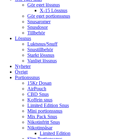
Gör eget lössnus
X-15 Lössnus
Gör eget portionssnus
Snusaromer
Snusdosor
Tillbehör
Lössnus
Luktsnus/Snuff
Snustillbehör
Starkt lössnus
Vanligt lössnus
Nyheter
Övrigt
Portionssnus
15Kr Dosan
AirPouch
CBD Snus
Koffein snus
Limited Edition Snus
Mini portionssnus
Mix Pack Snus
Nikotinfritt Snus
Nikotinpåsar
Limited Edition
Slim Portionssnus