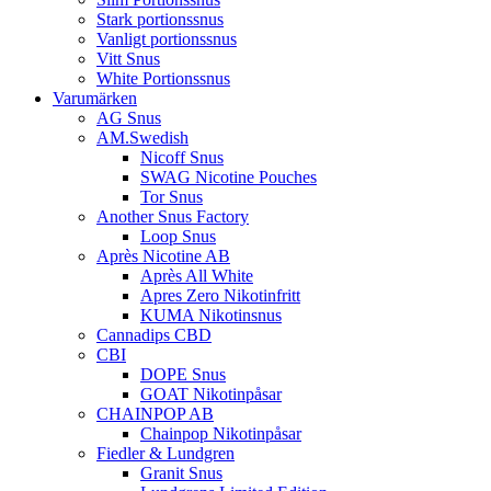
Stark portionssnus
Vanligt portionssnus
Vitt Snus
White Portionssnus
Varumärken
AG Snus
AM.Swedish
Nicoff Snus
SWAG Nicotine Pouches
Tor Snus
Another Snus Factory
Loop Snus
Après Nicotine AB
Après All White
Apres Zero Nikotinfritt
KUMA Nikotinsnus
Cannadips CBD
CBI
DOPE Snus
GOAT Nikotinpåsar
CHAINPOP AB
Chainpop Nikotinpåsar
Fiedler & Lundgren
Granit Snus