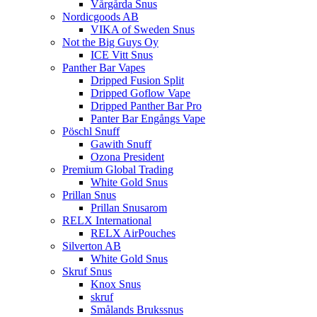
Vårgårda Snus
Nordicgoods AB
VIKA of Sweden Snus
Not the Big Guys Oy
ICE Vitt Snus
Panther Bar Vapes
Dripped Fusion Split
Dripped Goflow Vape
Dripped Panther Bar Pro
Panter Bar Engångs Vape
Pöschl Snuff
Gawith Snuff
Ozona President
Premium Global Trading
White Gold Snus
Prillan Snus
Prillan Snusarom
RELX International
RELX AirPouches
Silverton AB
White Gold Snus
Skruf Snus
Knox Snus
skruf
Smålands Brukssnus