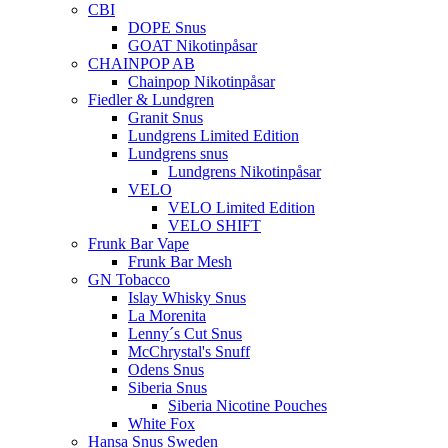
CBI
DOPE Snus
GOAT Nikotinpåsar
CHAINPOP AB
Chainpop Nikotinpåsar
Fiedler & Lundgren
Granit Snus
Lundgrens Limited Edition
Lundgrens snus
Lundgrens Nikotinpåsar
VELO
VELO Limited Edition
VELO SHIFT
Frunk Bar Vape
Frunk Bar Mesh
GN Tobacco
Islay Whisky Snus
La Morenita
Lenny´s Cut Snus
McChrystal's Snuff
Odens Snus
Siberia Snus
Siberia Nicotine Pouches
White Fox
Hansa Snus Sweden