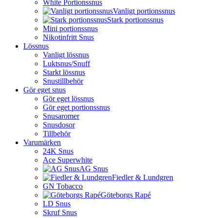
White Portionssnus
Vanligt portionssnus
Stark portionssnus
Mini portionssnus
Nikotinfritt Snus
Lössnus
Vanligt lössnus
Luktsnus/Snuff
Starkt lössnus
Snustillbehör
Gör eget snus
Gör eget lössnus
Gör eget portionssnus
Snusaromer
Snusdosor
Tillbehör
Varumärken
24K Snus
Ace Superwhite
AG Snus
Fiedler & Lundgren
GN Tobacco
Göteborgs Rapé
LD Snus
Skruf Snus