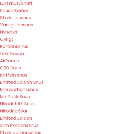
Luktsnus/Snuff
Snustillbehör
Starkt lössnus
Vanligt lössnus
Nyheter
Övrigt
Portionssnus
15Kr Dosan
AirPouch
CBD Snus
Koffein snus
Limited Edition Snus
Mini portionssnus
Mix Pack Snus
Nikotinfritt Snus
Nikotinpåsar
Limited Edition
Slim Portionssnus
Stark portionssnus