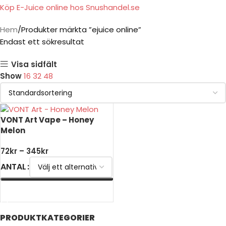
Köp E-Juice online hos Snushandel.se
Hem
Produkter märkta ”ejuice online”
Endast ett sökresultat
Visa sidfält
Show
16
32
48
VONT Art Vape – Honey
Melon
72
kr
–
345
kr
ANTAL
VÄLJ ALTERNATIV
PRODUKTKATEGORIER