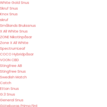
White Gold Snus
Skruf Snus
Knox Snus
skruf
Smålands Brukssnus
X All White Snus
ZONE Nikotinpåsar
Zone X All White
SpectrumLeaf
COCO Hybridpåsar
VOON CBD
Stingfree AB
Stingfree Snus
Swedish Match
Catch
Ettan Snus
G.3 Snus
General Snus
Göteborgs Prima Fint