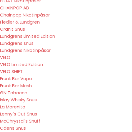
GOAT Nikotinpåsar
CHAINPOP AB
Chainpop Nikotinpåsar
Fiedler & Lundgren
Granit Snus
Lundgrens Limited Edition
Lundgrens snus
Lundgrens Nikotinpåsar
VELO
VELO Limited Edition
VELO SHIFT
Frunk Bar Vape
Frunk Bar Mesh
GN Tobacco
Islay Whisky Snus
La Morenita
Lenny´s Cut Snus
McChrystal's Snuff
Odens Snus