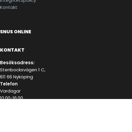
Integritetspolicy
Kontakt
SNUS ONLINE
KONTAKT
Besöksadress:
Stenbocksvägen 1 C,
611 66 Nyköping
Telefon
Vardagar
10.00-16.00
072-223 18 02
E-post
kundservice@snushandel.se
BETALA SÄKERT MED