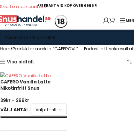
FRI FRAKT VID KÖP ÖVER 699 KR
Skip to main content
ME
Hem
Produkter märkta ”CAFEROVL”
Endast ett sökresultat
Visa sidfält
CAFERO Vanilla Latte
Nikotinfritt Snus
39
kr
–
299
kr
VÄLJ ANTAL
VÄLJ ALTERNATIV