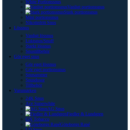
White Portionssnus
Vanligt portionssnus
Stark portionssnus
Mini portionssnus
Nikotinfritt Snus
Lössnus
Vanligt lössnus
Luktsnus/Snuff
Starkt lössnus
Snustillbehör
Gör eget snus
Gör eget lössnus
Gör eget portionssnus
Snusaromer
Snusdosor
Tillbehör
Varumärken
24K Snus
Ace Superwhite
AG Snus
Fiedler & Lundgren
GN Tobacco
Göteborgs Rapé
LD Snus