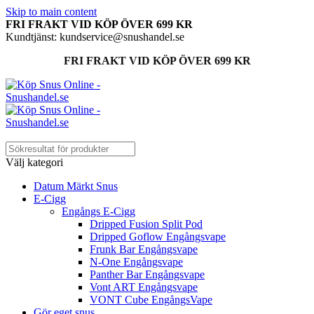
Skip to main content
FRI FRAKT VID KÖP ÖVER 699 KR
Kundtjänst: kundservice@snushandel.se
FRI FRAKT VID KÖP ÖVER 699 KR
Välj kategori
Datum Märkt Snus
E-Cigg
Engångs E-Cigg
Dripped Fusion Split Pod
Dripped Goflow Engångsvape
Frunk Bar Engångsvape
N-One Engångsvape
Panther Bar Engångsvape
Vont ART Engångsvape
VONT Cube EngångsVape
Gör eget snus