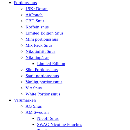
Portionssnus
15Kr Dosan
AirPouch
CBD Snus
Koffein snus
Limited Edition Snus
Mini portionssnus
Mix Pack Snus
Nikotinfritt Snus
Nikotinpåsar
Limited Edition
Slim Portionssnus
Stark portionssnus
Vanligt portionssnus
Vitt Snus
White Portionssnus
Varumärken
AG Snus
AM.Swedish
Nicoff Snus
SWAG Nicotine Pouches