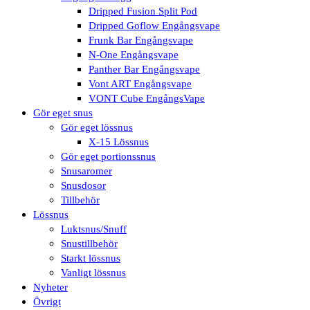
Dripped Fusion Split Pod
Dripped Goflow Engångsvape
Frunk Bar Engångsvape
N-One Engångsvape
Panther Bar Engångsvape
Vont ART Engångsvape
VONT Cube EngångsVape
Gör eget snus
Gör eget lössnus
X-15 Lössnus
Gör eget portionssnus
Snusaromer
Snusdosor
Tillbehör
Lössnus
Luktsnus/Snuff
Snustillbehör
Starkt lössnus
Vanligt lössnus
Nyheter
Övrigt