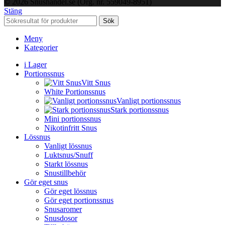
© 2026 Snushandel.se (Org. nr. 559049-8951)
Stäng
Sök
Meny
Kategorier
i Lager
Portionssnus
Vitt Snus
White Portionssnus
Vanligt portionssnus
Stark portionssnus
Mini portionssnus
Nikotinfritt Snus
Lössnus
Vanligt lössnus
Luktsnus/Snuff
Starkt lössnus
Snustillbehör
Gör eget snus
Gör eget lössnus
Gör eget portionssnus
Snusaromer
Snusdosor