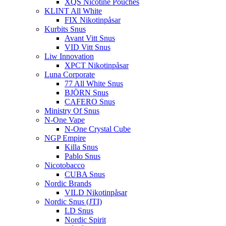
XQS Nicotine Pouches
KLINT All White
FIX Nikotinpåsar
Kurbits Snus
Avant Vitt Snus
VID Vitt Snus
Liw Innovation
XPCT Nikotinpåsar
Luna Corporate
77 All White Snus
BJÖRN Snus
CAFERO Snus
Ministry Of Snus
N-One Vape
N-One Crystal Cube
NGP Empire
Killa Snus
Pablo Snus
Nicotobacco
CUBA Snus
Nordic Brands
VILD Nikotinpåsar
Nordic Snus (JTI)
LD Snus
Nordic Spirit