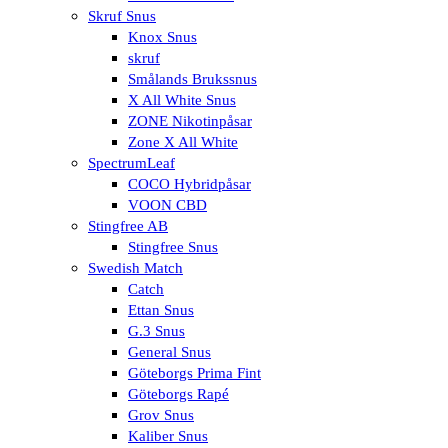
Skruf Snus
Knox Snus
skruf
Smålands Brukssnus
X All White Snus
ZONE Nikotinpåsar
Zone X All White
SpectrumLeaf
COCO Hybridpåsar
VOON CBD
Stingfree AB
Stingfree Snus
Swedish Match
Catch
Ettan Snus
G.3 Snus
General Snus
Göteborgs Prima Fint
Göteborgs Rapé
Grov Snus
Kaliber Snus