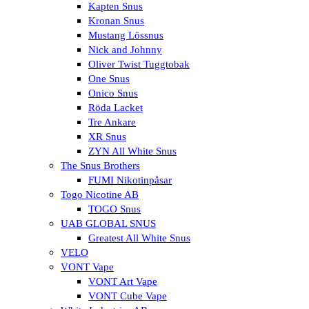
Kapten Snus
Kronan Snus
Mustang Lössnus
Nick and Johnny
Oliver Twist Tuggtobak
One Snus
Onico Snus
Röda Lacket
Tre Ankare
XR Snus
ZYN All White Snus
The Snus Brothers
FUMI Nikotinpåsar
Togo Nicotine AB
TOGO Snus
UAB GLOBAL SNUS
Greatest All White Snus
VELO
VONT Vape
VONT Art Vape
VONT Cube Vape