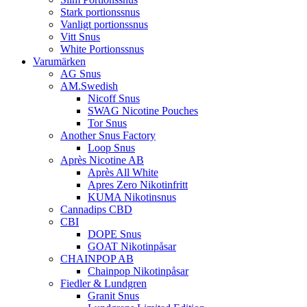
Stark portionssnus
Vanligt portionssnus
Vitt Snus
White Portionssnus
Varumärken
AG Snus
AM.Swedish
Nicoff Snus
SWAG Nicotine Pouches
Tor Snus
Another Snus Factory
Loop Snus
Après Nicotine AB
Après All White
Apres Zero Nikotinfritt
KUMA Nikotinsnus
Cannadips CBD
CBI
DOPE Snus
GOAT Nikotinpåsar
CHAINPOP AB
Chainpop Nikotinpåsar
Fiedler & Lundgren
Granit Snus