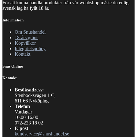
För att kunna handla produkter från vår webbshop måste du enligt
produktsidan
svensk lag ha fyllt 18 år.
Information
Om Snushandel
18-års gräns
Köpvillkor
Integritetspolicy
Kontakt
Snus Online
Kontakt
Besöksadress:
Stenbocksvägen 1 C,
611 66 Nyköping
Telefon
Vardagar
10.00-16.00
072-223 18 02
E-post
kundservice@snushandel.se