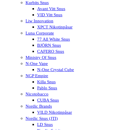
Kurbits Snus
Avant Vitt Snus
VID Vitt Snus
Liw Innovation
XPCT Nikotinpåsar
Luna Corporate
77 All White Snus
BJÖRN Snus
CAFERO Snus
Ministry Of Snus
N-One Vape
N-One Crystal Cube
NGP Empire
Killa Snus
Pablo Snus
Nicotobacco
CUBA Snus
Nordic Brands
VILD Nikotinpåsar
Nordic Snus (JTI)
LD Snus