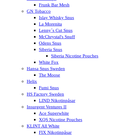
Frunk Bar Mesh
GN Tobacco
Islay Whisky Snus
La Morenita
Lenny´s Cut Snus
McChrystal's Snuff
Odens Snus
Siberia Snus
Siberia Nicotine Pouches
White Fox
Hansa Snus Sweden
The Moose
Helix
Fumi Snus
HS Factory Sweden
LIND Nikotinpåsar
Insurgent Ventures II
Ace Superwhite
XQS Nicotine Pouches
KLINT All White
FIX Nikotinpåsar