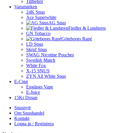
Tillbehör
Varumärken
24K Snus
Ace Superwhite
AG Snus
Fiedler & Lundgren
GN Tobacco
Göteborgs Rapé
LD Snus
Skruf Snus
SWAG Nicotine Pouches
Swedish Match
White Fox
X-15 SNUS
ZYN All White Snus
E-Cigg
Engångs Vape
E-Juice
15Kr Dosan
Snusnytt
Om Snushandel
Kontakt
Logga in / Registrera