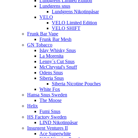
Lundgrens Limited Edition
Lundgrens snus
Lundgrens Nikotinpåsar
VELO
VELO Limited Edition
VELO SHIFT
Frunk Bar Vape
Frunk Bar Mesh
GN Tobacco
Islay Whisky Snus
La Morenita
Lenny´s Cut Snus
McChrystal's Snuff
Odens Snus
Siberia Snus
Siberia Nicotine Pouches
White Fox
Hansa Snus Sweden
The Moose
Helix
Fumi Snus
HS Factory Sweden
LIND Nikotinpåsar
Insurgent Ventures II
Ace Superwhite