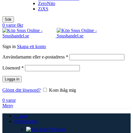
ZeroNito
ZiXS
Sök
0
varor
0
kr
Sign in
Skapa ett konto
Obligatoriskt
Användarnamn eller e-postadress
*
Obligatoriskt
Lösenord
*
Logga in
Glömt ditt lösenord?
Kom ihåg mig
0
varor
Meny
i Lager
Portionssnus
Vitt Snus