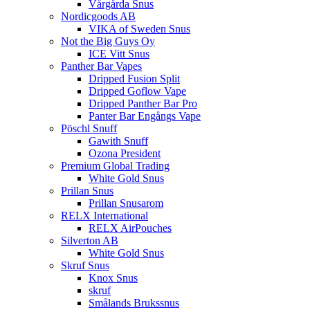
Vårgårda Snus
Nordicgoods AB
VIKA of Sweden Snus
Not the Big Guys Oy
ICE Vitt Snus
Panther Bar Vapes
Dripped Fusion Split
Dripped Goflow Vape
Dripped Panther Bar Pro
Panter Bar Engångs Vape
Pöschl Snuff
Gawith Snuff
Ozona President
Premium Global Trading
White Gold Snus
Prillan Snus
Prillan Snusarom
RELX International
RELX AirPouches
Silverton AB
White Gold Snus
Skruf Snus
Knox Snus
skruf
Smålands Brukssnus