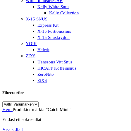
White Industries AB
Kelly White Snus
Kelly Collection
X-15 SNUS
Express Kit
X-15 Portionssnus
X-15 Snuskrydda
YOIK
Helwit
ZIXS
Hanssons Vitt Snus
HICAFF Koffeinsnus
ZeroNito
ZiXS
Filtrera efter
Hem
Produkter märkta ”Catch Mini”
Endast ett sökresultat
Visa sidfält