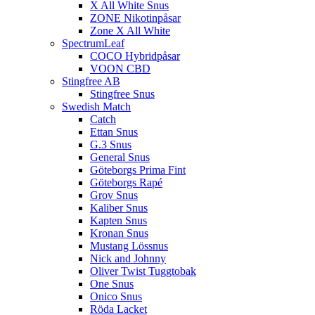
X All White Snus
ZONE Nikotinpåsar
Zone X All White
SpectrumLeaf
COCO Hybridpåsar
VOON CBD
Stingfree AB
Stingfree Snus
Swedish Match
Catch
Ettan Snus
G.3 Snus
General Snus
Göteborgs Prima Fint
Göteborgs Rapé
Grov Snus
Kaliber Snus
Kapten Snus
Kronan Snus
Mustang Lössnus
Nick and Johnny
Oliver Twist Tuggtobak
One Snus
Onico Snus
Röda Lacket