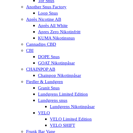
Tor Snus
Another Snus Factory
Loop Snus
Après Nicotine AB
Après All White
Apres Zero Nikotinfritt
KUMA Nikotinsnus
Cannadips CBD
CBI
DOPE Snus
GOAT Nikotinpåsar
CHAINPOP AB
Chainpop Nikotinpåsar
Fiedler & Lundgren
Granit Snus
Lundgrens Limited Edition
Lundgrens snus
Lundgrens Nikotinpåsar
VELO
VELO Limited Edition
VELO SHIFT
Frunk Bar Vape