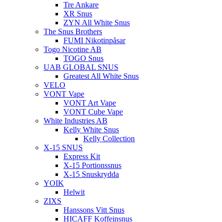
Tre Ankare
XR Snus
ZYN All White Snus
The Snus Brothers
FUMI Nikotinpåsar
Togo Nicotine AB
TOGO Snus
UAB GLOBAL SNUS
Greatest All White Snus
VELO
VONT Vape
VONT Art Vape
VONT Cube Vape
White Industries AB
Kelly White Snus
Kelly Collection
X-15 SNUS
Express Kit
X-15 Portionssnus
X-15 Snuskrydda
YOIK
Helwit
ZIXS
Hanssons Vitt Snus
HICAFF Koffeinsnus