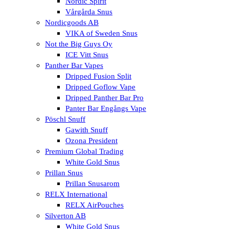
Nordic Spirit
Vårgårda Snus
Nordicgoods AB
VIKA of Sweden Snus
Not the Big Guys Oy
ICE Vitt Snus
Panther Bar Vapes
Dripped Fusion Split
Dripped Goflow Vape
Dripped Panther Bar Pro
Panter Bar Engångs Vape
Pöschl Snuff
Gawith Snuff
Ozona President
Premium Global Trading
White Gold Snus
Prillan Snus
Prillan Snusarom
RELX International
RELX AirPouches
Silverton AB
White Gold Snus