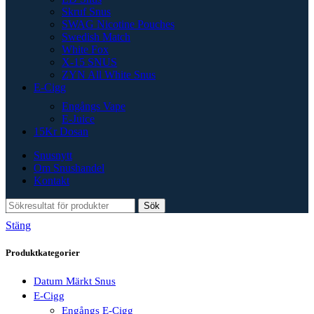
Skruf Snus
SWAG Nicotine Pouches
Swedish Match
White Fox
X-15 SNUS
ZYN All White Snus
E-Cigg
Engångs Vape
E-Juice
15Kr Dosan
Snusnytt
Om Snushandel
Kontakt
Sök
Stäng
Produktkategorier
Datum Märkt Snus
E-Cigg
Engångs E-Cigg