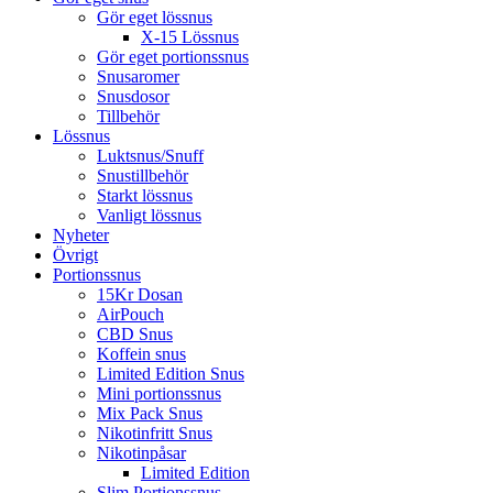
Gör eget lössnus
X-15 Lössnus
Gör eget portionssnus
Snusaromer
Snusdosor
Tillbehör
Lössnus
Luktsnus/Snuff
Snustillbehör
Starkt lössnus
Vanligt lössnus
Nyheter
Övrigt
Portionssnus
15Kr Dosan
AirPouch
CBD Snus
Koffein snus
Limited Edition Snus
Mini portionssnus
Mix Pack Snus
Nikotinfritt Snus
Nikotinpåsar
Limited Edition
Slim Portionssnus