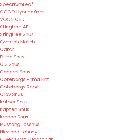
SpectrumLeaf
COCO Hybridpåsar
VOON CBD
Stingfree AB
Stingfree Snus
Swedish Match
Catch
Ettan Snus
G.3 Snus
General Snus
Göteborgs Prima Fint
Göteborgs Rapé
Grov Snus
Kaliber Snus
Kapten Snus
Kronan Snus
Mustang Lössnus
Nick and Johnny
Oliver Twist Tuggtobak