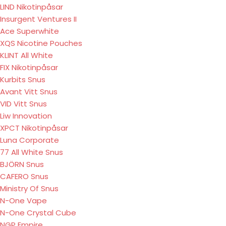
LIND Nikotinpåsar
Insurgent Ventures II
Ace Superwhite
XQS Nicotine Pouches
KLINT All White
FIX Nikotinpåsar
Kurbits Snus
Avant Vitt Snus
VID Vitt Snus
Liw Innovation
XPCT Nikotinpåsar
Luna Corporate
77 All White Snus
BJÖRN Snus
CAFERO Snus
Ministry Of Snus
N-One Vape
N-One Crystal Cube
NGP Empire