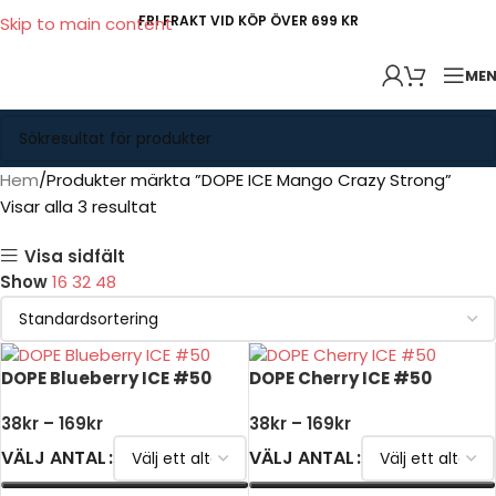
FRI FRAKT VID KÖP ÖVER 699 KR
Skip to main content
ME
Hem
Produkter märkta ”DOPE ICE Mango Crazy Strong”
Visar alla 3 resultat
Visa sidfält
Show
16
32
48
DOPE Blueberry ICE #50
DOPE Cherry ICE #50
38
kr
–
169
kr
38
kr
–
169
kr
VÄLJ ANTAL
VÄLJ ANTAL