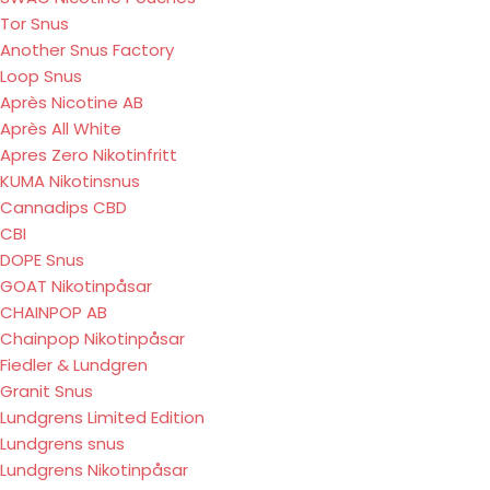
Tor Snus
Another Snus Factory
Loop Snus
Après Nicotine AB
Après All White
Apres Zero Nikotinfritt
KUMA Nikotinsnus
Cannadips CBD
CBI
DOPE Snus
GOAT Nikotinpåsar
CHAINPOP AB
Chainpop Nikotinpåsar
Fiedler & Lundgren
Granit Snus
Lundgrens Limited Edition
Lundgrens snus
Lundgrens Nikotinpåsar