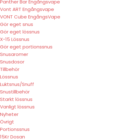
Panther Bar Engångsvape
Vont ART Engångsvape
VONT Cube EngångsVape
Gör eget snus
Gör eget lössnus
X-15 Lössnus
Gör eget portionssnus
Snusaromer
Snusdosor
Tillbehör
Lössnus
Luktsnus/Snuff
Snustillbehör
Starkt lössnus
Vanligt lössnus
Nyheter
Övrigt
Portionssnus
15Kr Dosan