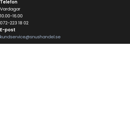
Telefon
Vardagar
10.00-16.00
072-223 18 02
E-post
kundservice@snushandel.se
BETALA SÄKERT MED
INFOBREV
Skriv in ditt mail för information
E-postadress: