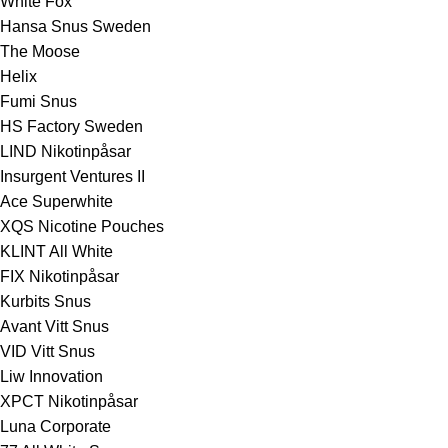
White Fox
Hansa Snus Sweden
The Moose
Helix
Fumi Snus
HS Factory Sweden
LIND Nikotinpåsar
Insurgent Ventures II
Ace Superwhite
XQS Nicotine Pouches
KLINT All White
FIX Nikotinpåsar
Kurbits Snus
Avant Vitt Snus
VID Vitt Snus
Liw Innovation
XPCT Nikotinpåsar
Luna Corporate