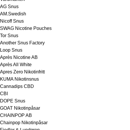
AG Snus
AM.Swedish
Nicoff Snus
SWAG Nicotine Pouches
Tor Snus
Another Snus Factory
Loop Snus
Après Nicotine AB
Après All White
Apres Zero Nikotinfritt
KUMA Nikotinsnus
Cannadips CBD
CBI
DOPE Snus
GOAT Nikotinpåsar
CHAINPOP AB
Chainpop Nikotinpåsar
Fiedler & Lundgren