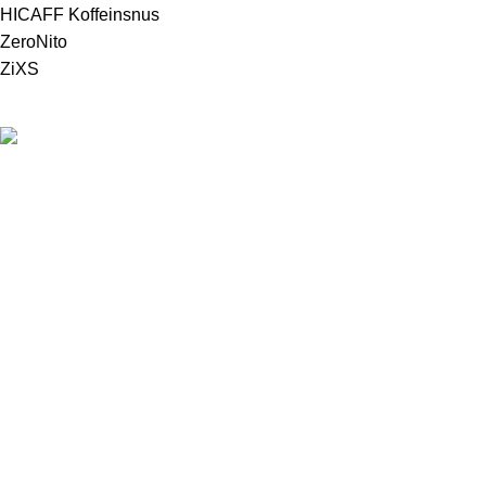
HICAFF Koffeinsnus
ZeroNito
ZiXS
För att kunna handla produkter från vår webbshop måste du
enligt svensk lag ha fyllt 18 år.
Information
Om Snushandel
18-års gräns
Köpvillkor
Integritetspolicy
Kontakt