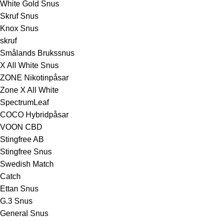
White Gold Snus
Skruf Snus
Knox Snus
skruf
Smålands Brukssnus
X All White Snus
ZONE Nikotinpåsar
Zone X All White
SpectrumLeaf
COCO Hybridpåsar
VOON CBD
Stingfree AB
Stingfree Snus
Swedish Match
Catch
Ettan Snus
G.3 Snus
General Snus