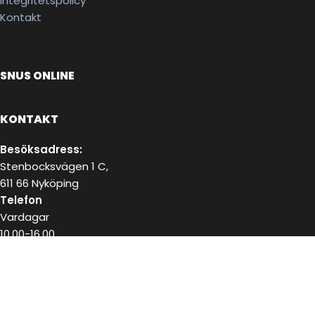
Integritetspolicy
Kontakt
SNUS ONLINE
KONTAKT
Besöksadress:
Stenbocksvägen 1 C,
611 66 Nyköping
Telefon
Vardagar
10.00-16.00
072-223 18 02
E-post
kundservice@snushandel.se
BETALA SÄKERT MED