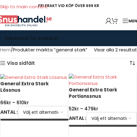
FRI FRAKT VID KÖP ÖVER 699 KR
Skip to main content
ME
Hem
Produkter märkta ”general stark”
Visar alla 2 resultat
Visa sidfält
General Extra Stark
General Extra Stark
Lössnus
Portionssnus
66
kr
–
610
kr
52
kr
–
479
kr
ANTAL
ANTAL
VÄLJ ALTERNATIV
VÄLJ ALTERNATIV