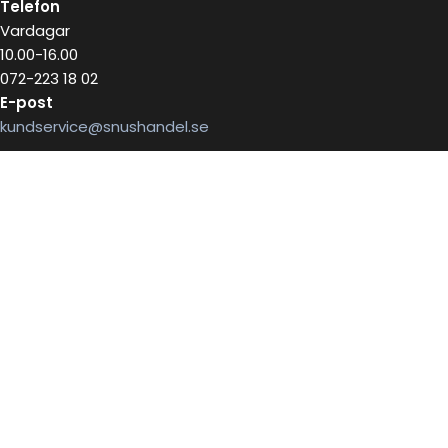
Telefon
Vardagar
10.00-16.00
072-223 18 02
E-post
kundservice@snushandel.se
BETALA SÄKERT MED
INFOBREV
Skriv in ditt mail för information
E-postadress: