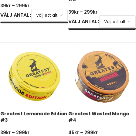
39
kr
–
299
kr
39
kr
–
299
kr
VÄLJ ANTAL
VÄLJ ANTAL
VÄLJ ALTERNATIV
VÄLJ ALTERNATIV
Greatest Lemonade Edition
Greatest Wasted Mango
#3
#4
39
kr
–
299
kr
45
kr
–
299
kr