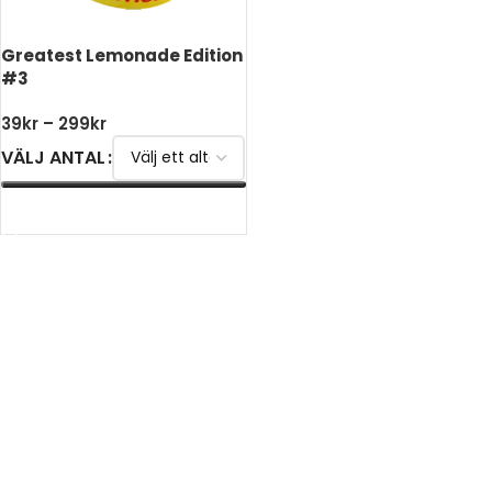
Greatest Lemonade Edition
#3
39
kr
–
299
kr
VÄLJ ANTAL
VÄLJ ALTERNATIV