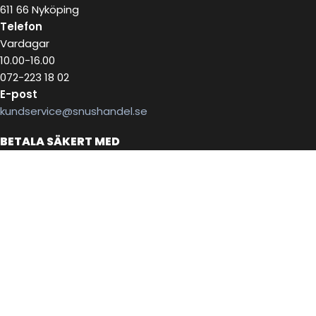
611 66 Nyköping
Telefon
Vardagar
10.00-16.00
072-223 18 02
E-post
kundservice@snushandel.se
BETALA SÄKERT MED
INFOBREV
Skriv in ditt mail för information