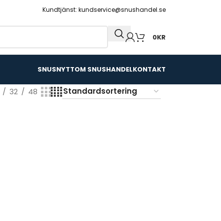
Kundtjänst: kundservice@snushandel.se
0
KR
SNUSNYTT
OM SNUSHANDEL
KONTAKT
32
48