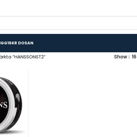
IGG
15KR DOSAN
ärkta ”HANSSONST2”
Show
16