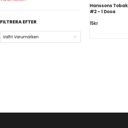
Hanssons Tobak 
#2 – 1 Dosa
FILTRERA EFTER
15
kr
LÄGG TILL I VARU
Valfri Varumärken