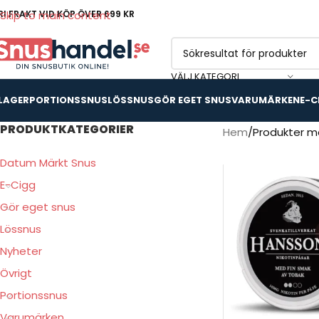
RI FRAKT VID KÖP ÖVER 699 KR
Skip to main content
VÄLJ KATEGORI
 LAGER
PORTIONSSNUS
LÖSSNUS
GÖR EGET SNUS
VARUMÄRKEN
E-C
PRODUKTKATEGORIER
Hem
Produkter m
Datum Märkt Snus
E-Cigg
Gör eget snus
Lössnus
Nyheter
Övrigt
Portionssnus
Varumärken