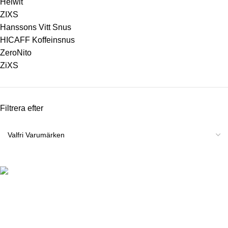
Helwit
ZIXS
Hanssons Vitt Snus
HICAFF Koffeinsnus
ZeroNito
ZiXS
Filtrera efter
För att kunna handla produkter från vår webbshop måste du