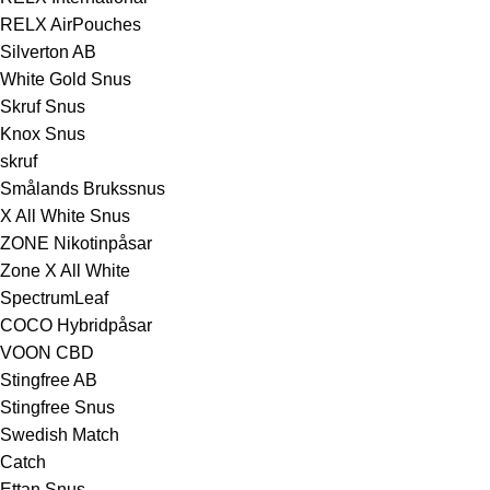
RELX AirPouches
Silverton AB
White Gold Snus
Skruf Snus
Knox Snus
skruf
Smålands Brukssnus
X All White Snus
ZONE Nikotinpåsar
Zone X All White
SpectrumLeaf
COCO Hybridpåsar
VOON CBD
Stingfree AB
Stingfree Snus
Swedish Match
Catch
Ettan Snus