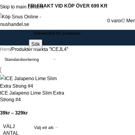
FRI FRAKT VID KÖP ÖVER 699 KR
Skip to main content
0
varor
Me
Sök
Hem
Produkter märkta ”ICEJL4”
ICE Jalapeno Lime Slim Extra
Strong #4
39
kr
–
329
kr
VÄLJ
ANTAL