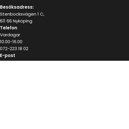
Besöksadress:
Stenbocksvägen 1 C,
611 66 Nyköping
Telefon
Vardagar
10.00-16.00
072-223 18 02
E-post
kundservice@snushandel.se
BETALA SÄKERT MED
INFOBREV