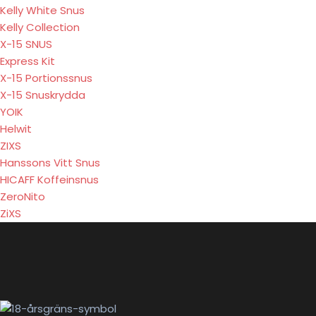
Kelly White Snus
Kelly Collection
X-15 SNUS
Express Kit
X-15 Portionssnus
X-15 Snuskrydda
YOIK
Helwit
ZIXS
Hanssons Vitt Snus
HICAFF Koffeinsnus
ZeroNito
ZiXS