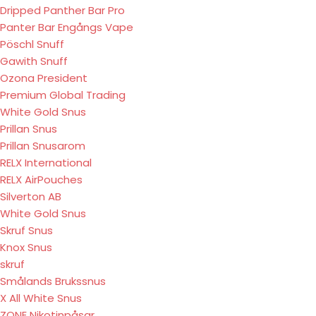
Dripped Panther Bar Pro
Panter Bar Engångs Vape
Pöschl Snuff
Gawith Snuff
Ozona President
Premium Global Trading
White Gold Snus
Prillan Snus
Prillan Snusarom
RELX International
RELX AirPouches
Silverton AB
White Gold Snus
Skruf Snus
Knox Snus
skruf
Smålands Brukssnus
X All White Snus
ZONE Nikotinpåsar