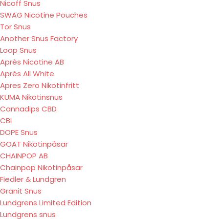
Nicoff Snus
SWAG Nicotine Pouches
Tor Snus
Another Snus Factory
Loop Snus
Après Nicotine AB
Après All White
Apres Zero Nikotinfritt
KUMA Nikotinsnus
Cannadips CBD
CBI
DOPE Snus
GOAT Nikotinpåsar
CHAINPOP AB
Chainpop Nikotinpåsar
Fiedler & Lundgren
Granit Snus
Lundgrens Limited Edition
Lundgrens snus