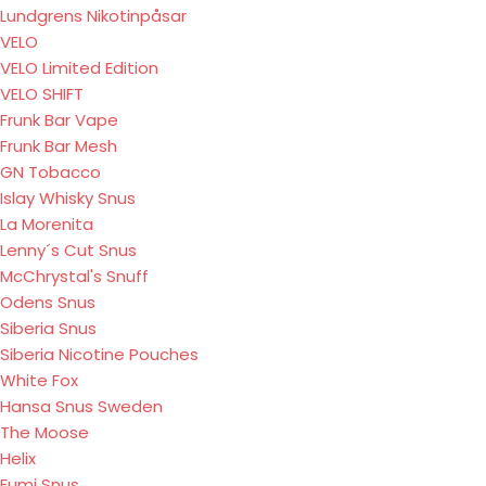
Lundgrens Nikotinpåsar
VELO
VELO Limited Edition
VELO SHIFT
Frunk Bar Vape
Frunk Bar Mesh
GN Tobacco
Islay Whisky Snus
La Morenita
Lenny´s Cut Snus
McChrystal's Snuff
Odens Snus
Siberia Snus
Siberia Nicotine Pouches
White Fox
Hansa Snus Sweden
The Moose
Helix
Fumi Snus