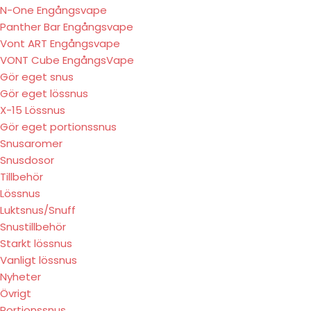
N-One Engångsvape
Panther Bar Engångsvape
Vont ART Engångsvape
VONT Cube EngångsVape
Gör eget snus
Gör eget lössnus
X-15 Lössnus
Gör eget portionssnus
Snusaromer
Snusdosor
Tillbehör
Lössnus
Luktsnus/Snuff
Snustillbehör
Starkt lössnus
Vanligt lössnus
Nyheter
Övrigt
Portionssnus