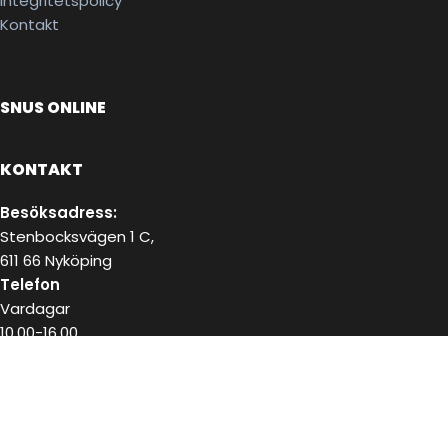
Integritetspolicy
Kontakt
SNUS ONLINE
KONTAKT
Besöksadress:
Stenbocksvägen 1 C,
611 66 Nyköping
Telefon
Vardagar
10.00-16.00
072-223 18 02
E-post
kundservice@snushandel.se
BETALA SÄKERT MED