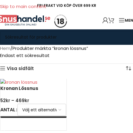
FRI FRAKT VID KÖP ÖVER 699 KR
Skip to main content
ME
Hem
Produkter märkta ”kronan lössnus”
Endast ett sökresultat
Visa sidfält
Kronan Lössnus
52
kr
–
469
kr
ANTAL
VÄLJ ALTERNATIV