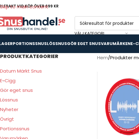
RI FRAKT VID KÖP ÖVER 699 KR
Skip to main content
VÄLJ KATEGORI
 LAGER
PORTIONSSNUS
LÖSSNUS
GÖR EGET SNUS
VARUMÄRKEN
E-C
PRODUKTKATEGORIER
Hem
Produkter m
Datum Märkt Snus
E-Cigg
Gör eget snus
Lössnus
Nyheter
Övrigt
Portionssnus
Varumärken