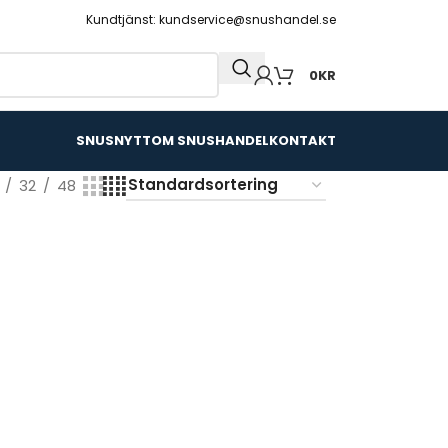
Kundtjänst: kundservice@snushandel.se
0
KR
SNUSNYTT
OM SNUSHANDEL
KONTAKT
32
48