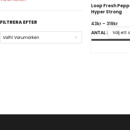
Loop Fresh Pepp
Hyper Strong
FILTRERA EFTER
43
kr
–
319
kr
ANTAL
Valfri Varumärken
VÄLJ ALTERNATIV