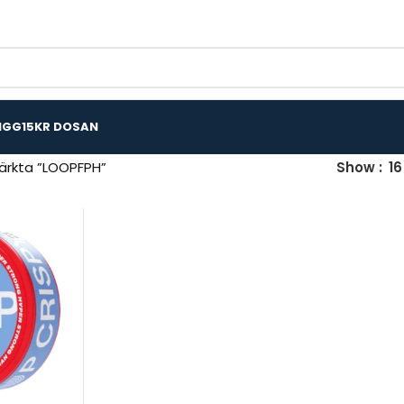
IGG
15KR DOSAN
ärkta ”LOOPFPH”
Show
16