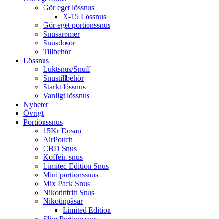
Gör eget lössnus
X-15 Lössnus
Gör eget portionssnus
Snusaromer
Snusdosor
Tillbehör
Lössnus
Luktsnus/Snuff
Snustillbehör
Starkt lössnus
Vanligt lössnus
Nyheter
Övrigt
Portionssnus
15Kr Dosan
AirPouch
CBD Snus
Koffein snus
Limited Edition Snus
Mini portionssnus
Mix Pack Snus
Nikotinfritt Snus
Nikotinpåsar
Limited Edition
Slim Portionssnus