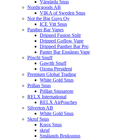
Vårgårda Snus
Nordicgoods AB
VIKA of Sweden Snus
Not the Big Guys Oy
ICE Vitt Snus
Panther Bar Vapes
Dripped Fusion Split
Dripped Goflow Vape
Dripped Panther Bar Pro
Panter Bar Engångs Vape
Pöschl Snuff
Gawith Snuff
Ozona President
Premium Global Trading
White Gold Snus
Prillan Snus
Prillan Snusarom
RELX International
RELX AirPouches
Silverton AB
White Gold Snus
Skruf Snus
Knox Snus
skruf
Smålands Brukssnus