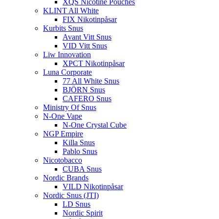
XQS Nicotine Pouches
KLINT All White
FIX Nikotinpåsar
Kurbits Snus
Avant Vitt Snus
VID Vitt Snus
Liw Innovation
XPCT Nikotinpåsar
Luna Corporate
77 All White Snus
BJÖRN Snus
CAFERO Snus
Ministry Of Snus
N-One Vape
N-One Crystal Cube
NGP Empire
Killa Snus
Pablo Snus
Nicotobacco
CUBA Snus
Nordic Brands
VILD Nikotinpåsar
Nordic Snus (JTI)
LD Snus
Nordic Spirit