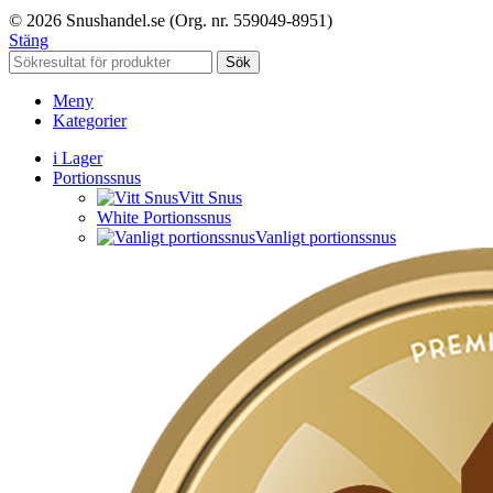
© 2026 Snushandel.se (Org. nr. 559049-8951)
Stäng
Sök
Meny
Kategorier
i Lager
Portionssnus
Vitt Snus
White Portionssnus
Vanligt portionssnus