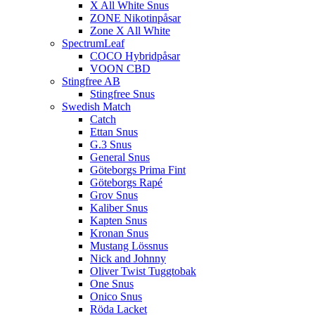
X All White Snus
ZONE Nikotinpåsar
Zone X All White
SpectrumLeaf
COCO Hybridpåsar
VOON CBD
Stingfree AB
Stingfree Snus
Swedish Match
Catch
Ettan Snus
G.3 Snus
General Snus
Göteborgs Prima Fint
Göteborgs Rapé
Grov Snus
Kaliber Snus
Kapten Snus
Kronan Snus
Mustang Lössnus
Nick and Johnny
Oliver Twist Tuggtobak
One Snus
Onico Snus
Röda Lacket