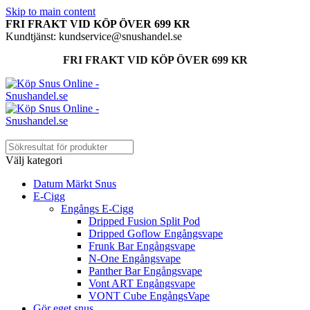
Skip to main content
FRI FRAKT VID KÖP ÖVER 699 KR
Kundtjänst: kundservice@snushandel.se
FRI FRAKT VID KÖP ÖVER 699 KR
Välj kategori
Datum Märkt Snus
E-Cigg
Engångs E-Cigg
Dripped Fusion Split Pod
Dripped Goflow Engångsvape
Frunk Bar Engångsvape
N-One Engångsvape
Panther Bar Engångsvape
Vont ART Engångsvape
VONT Cube EngångsVape
Gör eget snus