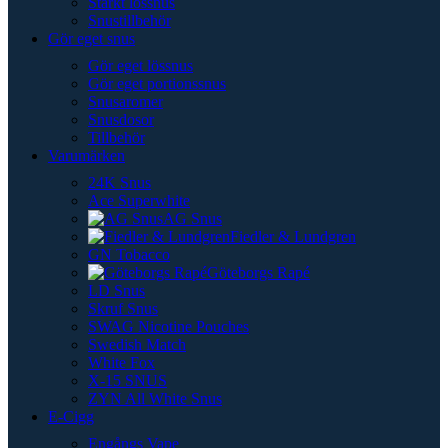
Starkt lössnus
Snustillbehör
Gör eget snus
Gör eget lössnus
Gör eget portionssnus
Snusaromer
Snusdosor
Tillbehör
Varumärken
24K Snus
Ace Superwhite
AG Snus
Fiedler & Lundgren
GN Tobacco
Göteborgs Rapé
LD Snus
Skruf Snus
SWAG Nicotine Pouches
Swedish Match
White Fox
X-15 SNUS
ZYN All White Snus
E-Cigg
Engångs Vape