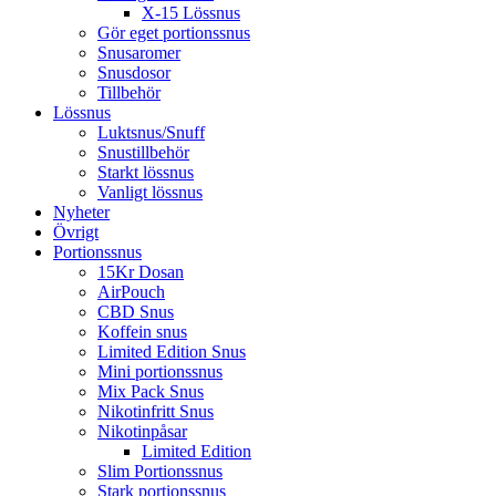
X-15 Lössnus
Gör eget portionssnus
Snusaromer
Snusdosor
Tillbehör
Lössnus
Luktsnus/Snuff
Snustillbehör
Starkt lössnus
Vanligt lössnus
Nyheter
Övrigt
Portionssnus
15Kr Dosan
AirPouch
CBD Snus
Koffein snus
Limited Edition Snus
Mini portionssnus
Mix Pack Snus
Nikotinfritt Snus
Nikotinpåsar
Limited Edition
Slim Portionssnus
Stark portionssnus