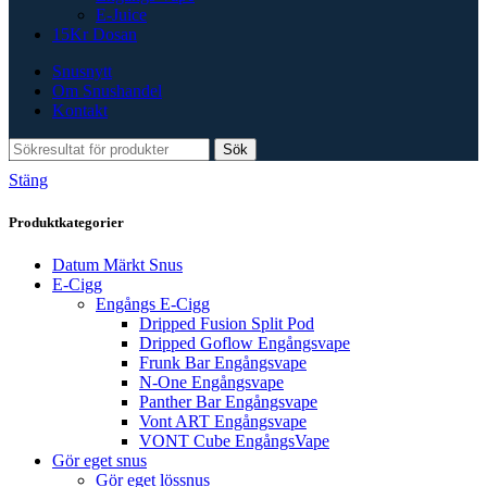
E-Juice
15Kr Dosan
Snusnytt
Om Snushandel
Kontakt
Sök
Stäng
Produktkategorier
Datum Märkt Snus
E-Cigg
Engångs E-Cigg
Dripped Fusion Split Pod
Dripped Goflow Engångsvape
Frunk Bar Engångsvape
N-One Engångsvape
Panther Bar Engångsvape
Vont ART Engångsvape
VONT Cube EngångsVape
Gör eget snus
Gör eget lössnus