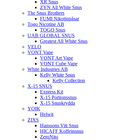
XR Snus
ZYN All White Snus
The Snus Brothers
FUMI Nikotinpåsar
Togo Nicotine AB
TOGO Snus
UAB GLOBAL SNUS
Greatest All White Snus
VELO
VONT Vape
VONT Art Vape
VONT Cube Vape
White Industries AB
Kelly White Snus
Kelly Collection
X-15 SNUS
Express Kit
X-15 Portionssnus
X-15 Snuskrydda
YOIK
Helwit
ZIXS
Hanssons Vitt Snus
HICAFF Koffeinsnus
ZeroNito