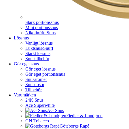
Stark portionssnus
Mini portionssnus
Nikotinfritt Snus
Lössnus
Vanligt lössnus
Luktsnus/Snuff
Starkt lössnus
Snustillbehör
Gör eget snus
Gör eget lössnus
Gör eget portionssnus
Snusaromer
Snusdosor
Tillbehör
Varumärken
24K Snus
Ace Superwhite
AG Snus
Fiedler & Lundgren
GN Tobacco
Göteborgs Rapé