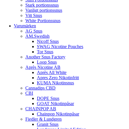
Stark portionssnus
Vanligt portionssnus
Vitt Snus
White Portionssnus
Varumärken
AG Snus
AM.Swedish
Nicoff Snus
SWAG Nicotine Pouches
Tor Snus
Another Snus Factory
Loop Snus
Après Nicotine AB
Après All White
Apres Zero Nikotinfritt
KUMA Nikotinsnus
Cannadips CBD
CBI
DOPE Snus
GOAT Nikotinpåsar
CHAINPOP AB
Chainpop Nikotinpåsar
Fiedler & Lundgren
Granit Snus