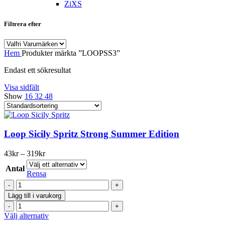
ZiXS
Filtrera efter
Hem
Produkter märkta ”LOOPSS3”
Endast ett sökresultat
Visa sidfält
Show
16
32
48
Loop Sicily Spritz Strong Summer Edition
Prisintervall:
43
kr
–
319
kr
43kr
Antal
till
Rensa
319kr
Loop
Sicily
Lägg till i varukorg
Spritz
Loop
Strong
Sicily
Den
Välj alternativ
Summer
Spritz
här