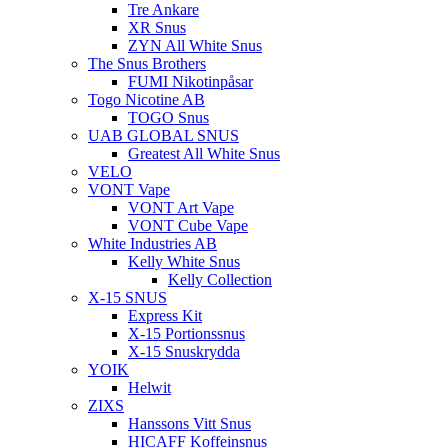
Tre Ankare
XR Snus
ZYN All White Snus
The Snus Brothers
FUMI Nikotinpåsar
Togo Nicotine AB
TOGO Snus
UAB GLOBAL SNUS
Greatest All White Snus
VELO
VONT Vape
VONT Art Vape
VONT Cube Vape
White Industries AB
Kelly White Snus
Kelly Collection
X-15 SNUS
Express Kit
X-15 Portionssnus
X-15 Snuskrydda
YOIK
Helwit
ZIXS
Hanssons Vitt Snus
HICAFF Koffeinsnus