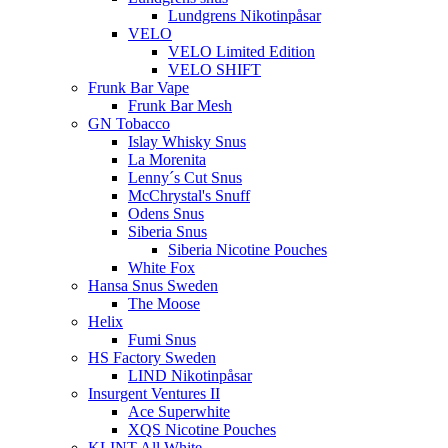
Lundgrens Nikotinpåsar
VELO
VELO Limited Edition
VELO SHIFT
Frunk Bar Vape
Frunk Bar Mesh
GN Tobacco
Islay Whisky Snus
La Morenita
Lenny´s Cut Snus
McChrystal's Snuff
Odens Snus
Siberia Snus
Siberia Nicotine Pouches
White Fox
Hansa Snus Sweden
The Moose
Helix
Fumi Snus
HS Factory Sweden
LIND Nikotinpåsar
Insurgent Ventures II
Ace Superwhite
XQS Nicotine Pouches
KLINT All White