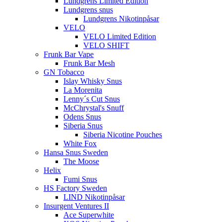
Lundgrens Limited Edition
Lundgrens snus
Lundgrens Nikotinpåsar
VELO
VELO Limited Edition
VELO SHIFT
Frunk Bar Vape
Frunk Bar Mesh
GN Tobacco
Islay Whisky Snus
La Morenita
Lenny´s Cut Snus
McChrystal's Snuff
Odens Snus
Siberia Snus
Siberia Nicotine Pouches
White Fox
Hansa Snus Sweden
The Moose
Helix
Fumi Snus
HS Factory Sweden
LIND Nikotinpåsar
Insurgent Ventures II
Ace Superwhite