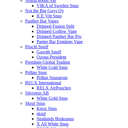
Nordicgoods AB
VIKA of Sweden Snus
Not the Big Guys Oy
ICE Vitt Snus
Panther Bar Vapes
Dripped Fusion Split
Dripped Goflow Vape
Dripped Panther Bar Pro
Panter Bar Engångs Vape
Pöschl Snuff
Gawith Snuff
Ozona President
Premium Global Trading
White Gold Snus
Prillan Snus
Prillan Snusarom
RELX International
RELX AirPouches
Silverton AB
White Gold Snus
Skruf Snus
Knox Snus
skruf
Smålands Brukssnus
X All White Snus