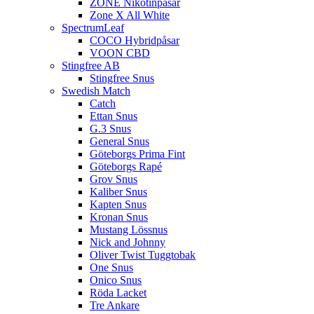
ZONE Nikotinpåsar
Zone X All White
SpectrumLeaf
COCO Hybridpåsar
VOON CBD
Stingfree AB
Stingfree Snus
Swedish Match
Catch
Ettan Snus
G.3 Snus
General Snus
Göteborgs Prima Fint
Göteborgs Rapé
Grov Snus
Kaliber Snus
Kapten Snus
Kronan Snus
Mustang Lössnus
Nick and Johnny
Oliver Twist Tuggtobak
One Snus
Onico Snus
Röda Lacket
Tre Ankare