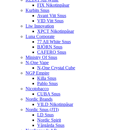
FIX Nikotinpåsar
Kurbits Snus
Avant Vitt Snus
VID Vitt Snus
Liw Innovation
XPCT Nikotinpåsar
Luna Corporate
77 All White Snus
BJÖRN Snus
CAFERO Snus
Ministry Of Snus
N-One Vape
N-One Crystal Cube
NGP Empire
Killa Snus
Pablo Snus
Nicotobacco
CUBA Snus
Nordic Brands
VILD Nikotinpåsar
Nordic Snus (JTI)
LD Snus
Nordic Spirit
Vårgårda Snus