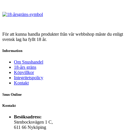
Edition
Strong
produkten
mängd
Summer
har
Edition
flera
mängd
varianter.
De
olika
För att kunna handla produkter från vår webbshop måste du enligt
alternativen
svensk lag ha fyllt 18 år.
kan
väljas
Information
på
produktsidan
Om Snushandel
18-års gräns
Köpvillkor
Integritetspolicy
Kontakt
Snus Online
Kontakt
Besöksadress:
Stenbocksvägen 1 C,
611 66 Nyköping