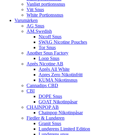
Vanligt portionssnus
Vitt Snus
White Portionssnus
Varumärken
AG Snus
AM.Swedish
Nicoff Snus
SWAG Nicotine Pouches
Tor Snus
Another Snus Factory
Loop Snus
Après Nicotine AB
Après All White
Apres Zero Nikotinfritt
KUMA Nikotinsnus
Cannadips CBD
CBI
DOPE Snus
GOAT Nikotinpåsar
CHAINPOP AB
Chainpop Nikotinpåsar
Fiedler & Lundgren
Granit Snus
Lundgrens Limited Edition
Lundgrens snus