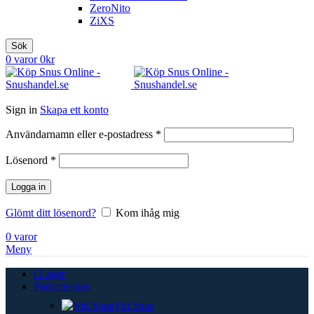
ZeroNito
ZiXS
Sök
0
varor
0
kr
Sign in
Skapa ett konto
Obligatoriskt
Användarnamn eller e-postadress
*
Obligatoriskt
Lösenord
*
Logga in
Glömt ditt lösenord?
Kom ihåg mig
0
varor
Meny
i Lager
Portionssnus
Vitt Snus