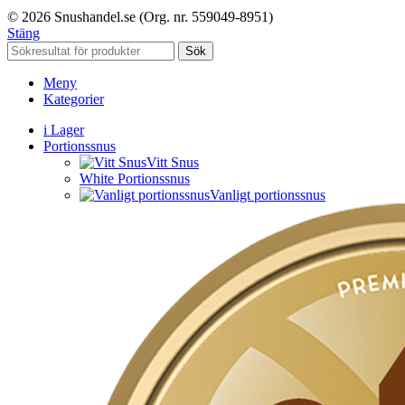
© 2026 Snushandel.se (Org. nr. 559049-8951)
Stäng
Sök
Meny
Kategorier
i Lager
Portionssnus
Vitt Snus
White Portionssnus
Vanligt portionssnus