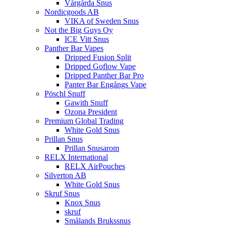
Vårgårda Snus
Nordicgoods AB
VIKA of Sweden Snus
Not the Big Guys Oy
ICE Vitt Snus
Panther Bar Vapes
Dripped Fusion Split
Dripped Goflow Vape
Dripped Panther Bar Pro
Panter Bar Engångs Vape
Pöschl Snuff
Gawith Snuff
Ozona President
Premium Global Trading
White Gold Snus
Prillan Snus
Prillan Snusarom
RELX International
RELX AirPouches
Silverton AB
White Gold Snus
Skruf Snus
Knox Snus
skruf
Smålands Brukssnus