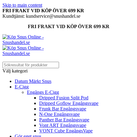
Skip to main content
FRI FRAKT VID KÖP ÖVER 699 KR
Kundtjänst: kundservice@snushandel.se
FRI FRAKT VID KÖP ÖVER 699 KR
Välj kategori
Datum Märkt Snus
E-Cigg
Engångs E-Cigg
Dripped Fusion Split Pod
Dripped Goflow Engångsvape
Frunk Bar Engångsvape
N-One Engångsvape
Panther Bar Engångsvape
Vont ART Engångsvape
VONT Cube EngångsVape
Gör eget snus