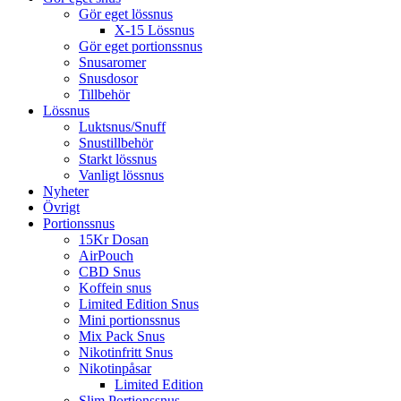
Gör eget lössnus
X-15 Lössnus
Gör eget portionssnus
Snusaromer
Snusdosor
Tillbehör
Lössnus
Luktsnus/Snuff
Snustillbehör
Starkt lössnus
Vanligt lössnus
Nyheter
Övrigt
Portionssnus
15Kr Dosan
AirPouch
CBD Snus
Koffein snus
Limited Edition Snus
Mini portionssnus
Mix Pack Snus
Nikotinfritt Snus
Nikotinpåsar
Limited Edition
Slim Portionssnus