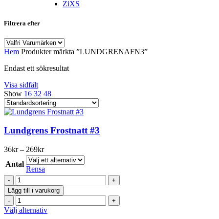
ZiXS
Filtrera efter
Hem
Produkter märkta ”LUNDGRENAFN3”
Endast ett sökresultat
Visa sidfält
Show
16
32
48
Lundgrens Frostnatt #3
Prisintervall:
36
kr
–
269
kr
36kr
Antal
till
Rensa
269kr
Lundgrens
Frostnatt
Lägg till i varukorg
#3
Lundgrens
mängd
Frostnatt
Den
Välj alternativ
#3
här