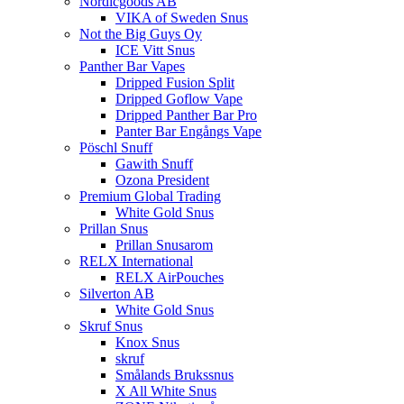
Nordicgoods AB
VIKA of Sweden Snus
Not the Big Guys Oy
ICE Vitt Snus
Panther Bar Vapes
Dripped Fusion Split
Dripped Goflow Vape
Dripped Panther Bar Pro
Panter Bar Engångs Vape
Pöschl Snuff
Gawith Snuff
Ozona President
Premium Global Trading
White Gold Snus
Prillan Snus
Prillan Snusarom
RELX International
RELX AirPouches
Silverton AB
White Gold Snus
Skruf Snus
Knox Snus
skruf
Smålands Brukssnus
X All White Snus