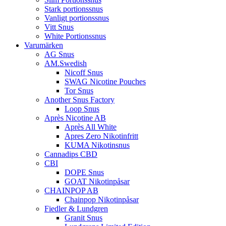
Stark portionssnus
Vanligt portionssnus
Vitt Snus
White Portionssnus
Varumärken
AG Snus
AM.Swedish
Nicoff Snus
SWAG Nicotine Pouches
Tor Snus
Another Snus Factory
Loop Snus
Après Nicotine AB
Après All White
Apres Zero Nikotinfritt
KUMA Nikotinsnus
Cannadips CBD
CBI
DOPE Snus
GOAT Nikotinpåsar
CHAINPOP AB
Chainpop Nikotinpåsar
Fiedler & Lundgren
Granit Snus