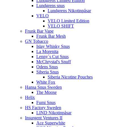
Lundgrens Limited Edition
Lundgrens snus
Lundgrens Nikotinpåsar
VELO
VELO Limited Edition
VELO SHIFT
Frunk Bar Vape
Frunk Bar Mesh
GN Tobacco
Islay Whisky Snus
La Morenita
Lenny´s Cut Snus
McChrystal's Snuff
Odens Snus
Siberia Snus
Siberia Nicotine Pouches
White Fox
Hansa Snus Sweden
The Moose
Helix
Fumi Snus
HS Factory Sweden
LIND Nikotinpåsar
Insurgent Ventures II
Ace Superwhite