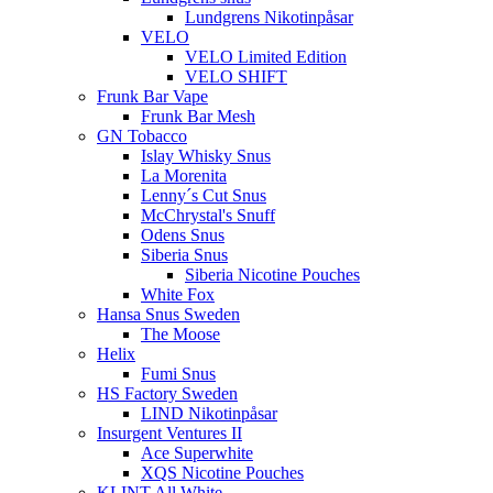
Lundgrens Nikotinpåsar
VELO
VELO Limited Edition
VELO SHIFT
Frunk Bar Vape
Frunk Bar Mesh
GN Tobacco
Islay Whisky Snus
La Morenita
Lenny´s Cut Snus
McChrystal's Snuff
Odens Snus
Siberia Snus
Siberia Nicotine Pouches
White Fox
Hansa Snus Sweden
The Moose
Helix
Fumi Snus
HS Factory Sweden
LIND Nikotinpåsar
Insurgent Ventures II
Ace Superwhite
XQS Nicotine Pouches
KLINT All White