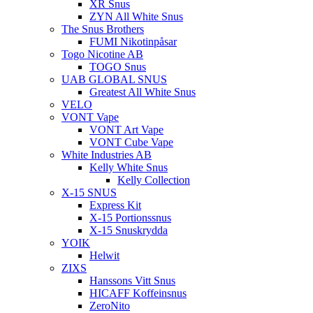
XR Snus
ZYN All White Snus
The Snus Brothers
FUMI Nikotinpåsar
Togo Nicotine AB
TOGO Snus
UAB GLOBAL SNUS
Greatest All White Snus
VELO
VONT Vape
VONT Art Vape
VONT Cube Vape
White Industries AB
Kelly White Snus
Kelly Collection
X-15 SNUS
Express Kit
X-15 Portionssnus
X-15 Snuskrydda
YOIK
Helwit
ZIXS
Hanssons Vitt Snus
HICAFF Koffeinsnus
ZeroNito