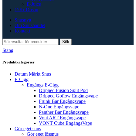
E-Juice
15Kr Dosan
Snusnytt
Om Snushandel
Kontakt
Sök
Stäng
Produktkategorier
Datum Märkt Snus
E-Cigg
Engångs E-Cigg
Dripped Fusion Split Pod
Dripped Goflow Engångsvape
Frunk Bar Engångsvape
N-One Engångsvape
Panther Bar Engångsvape
Vont ART Engångsvape
VONT Cube EngångsVape
Gör eget snus
Gör eget lössnus