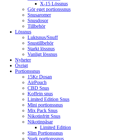
X-15 Lössnus
Gör eget portionssnus
Snusaromer
Snusdosor
Tillbehör
Lössnus
Luktsnus/Snuff
Snustillbehör
Starkt lössnus
Vanligt lössnus
Nyheter
Övrigt
Portionssnus
15Kr Dosan
AirPouch
CBD Snus
Koffein snus
Limited Edition Snus
Mini portionssnus
Mix Pack Snus
Nikotinfritt Snus
Nikotinpåsar
Limited Edition
Slim Portionssnus
Stark portionssnus