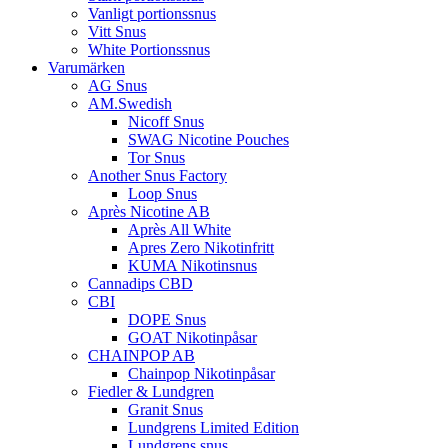
Vanligt portionssnus
Vitt Snus
White Portionssnus
Varumärken
AG Snus
AM.Swedish
Nicoff Snus
SWAG Nicotine Pouches
Tor Snus
Another Snus Factory
Loop Snus
Après Nicotine AB
Après All White
Apres Zero Nikotinfritt
KUMA Nikotinsnus
Cannadips CBD
CBI
DOPE Snus
GOAT Nikotinpåsar
CHAINPOP AB
Chainpop Nikotinpåsar
Fiedler & Lundgren
Granit Snus
Lundgrens Limited Edition
Lundgrens snus