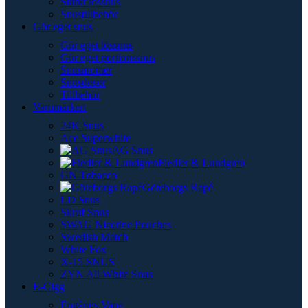
Starkt lössnus
Snustillbehör
Gör eget snus
Gör eget lössnus
Gör eget portionssnus
Snusaromer
Snusdosor
Tillbehör
Varumärken
24K Snus
Ace Superwhite
AG Snus
Fiedler & Lundgren
GN Tobacco
Göteborgs Rapé
LD Snus
Skruf Snus
SWAG Nicotine Pouches
Swedish Match
White Fox
X-15 SNUS
ZYN All White Snus
E-Cigg
Engångs Vape