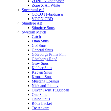
ZONE Nikotinpåsar
Zone X All White
SpectrumLeaf
COCO Hybridpåsar
VOON CBD
Stingfree AB
Stingfree Snus
Swedish Match
Catch
Ettan Snus
G.3 Snus
General Snus
Göteborgs Prima Fint
Göteborgs Rapé
Grov Snus
Kaliber Snus
Kapten Snus
Kronan Snus
Mustang Lössnus
Nick and Johnny
Oliver Twist Tuggtobak
One Snus
Onico Snus
Röda Lacket
Tre Ankare