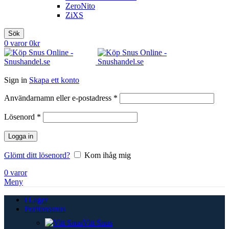
ZeroNito
ZiXS
Sök
0
varor
0
kr
Sign in
Skapa ett konto
Obligatoriskt
Användarnamn eller e-postadress
*
Obligatoriskt
Lösenord
*
Logga in
Glömt ditt lösenord?
Kom ihåg mig
0
varor
Meny
i Lager
Portionssnus
Vitt Snus