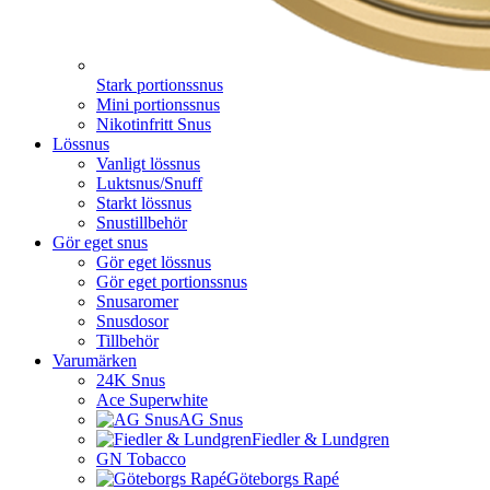
Stark portionssnus
Mini portionssnus
Nikotinfritt Snus
Lössnus
Vanligt lössnus
Luktsnus/Snuff
Starkt lössnus
Snustillbehör
Gör eget snus
Gör eget lössnus
Gör eget portionssnus
Snusaromer
Snusdosor
Tillbehör
Varumärken
24K Snus
Ace Superwhite
AG Snus
Fiedler & Lundgren
GN Tobacco
Göteborgs Rapé