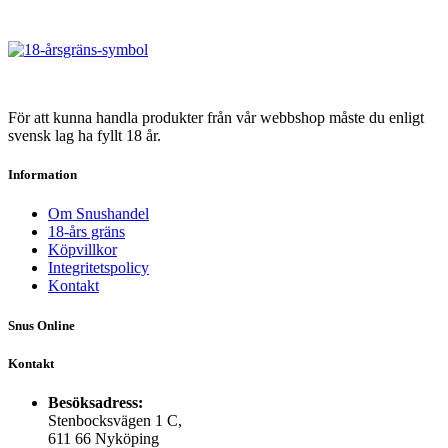
mängd
produkten
har
flera
varianter.
De
olika
För att kunna handla produkter från vår webbshop måste du enligt
alternativen
svensk lag ha fyllt 18 år.
kan
väljas
Information
på
produktsidan
Om Snushandel
18-års gräns
Köpvillkor
Integritetspolicy
Kontakt
Snus Online
Kontakt
Besöksadress:
Stenbocksvägen 1 C,
611 66 Nyköping