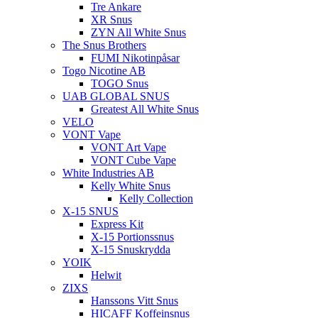
Tre Ankare
XR Snus
ZYN All White Snus
The Snus Brothers
FUMI Nikotinpåsar
Togo Nicotine AB
TOGO Snus
UAB GLOBAL SNUS
Greatest All White Snus
VELO
VONT Vape
VONT Art Vape
VONT Cube Vape
White Industries AB
Kelly White Snus
Kelly Collection
X-15 SNUS
Express Kit
X-15 Portionssnus
X-15 Snuskrydda
YOIK
Helwit
ZIXS
Hanssons Vitt Snus
HICAFF Koffeinsnus