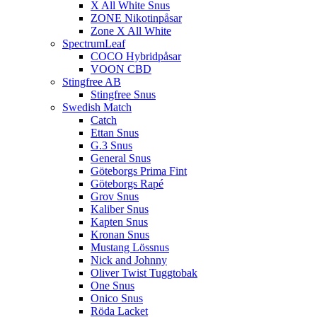
X All White Snus
ZONE Nikotinpåsar
Zone X All White
SpectrumLeaf
COCO Hybridpåsar
VOON CBD
Stingfree AB
Stingfree Snus
Swedish Match
Catch
Ettan Snus
G.3 Snus
General Snus
Göteborgs Prima Fint
Göteborgs Rapé
Grov Snus
Kaliber Snus
Kapten Snus
Kronan Snus
Mustang Lössnus
Nick and Johnny
Oliver Twist Tuggtobak
One Snus
Onico Snus
Röda Lacket