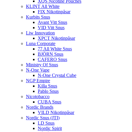
XQS Nicotine Pouches
KLINT All White
FIX Nikotinpåsar
Kurbits Snus
Avant Vitt Snus
VID Vitt Snus
Liw Innovation
XPCT Nikotinpåsar
Luna Corporate
77 All White Snus
BJÖRN Snus
CAFERO Snus
Ministry Of Snus
N-One Vape
N-One Crystal Cube
NGP Empire
Killa Snus
Pablo Snus
Nicotobacco
CUBA Snus
Nordic Brands
VILD Nikotinpåsar
Nordic Snus (JTI)
LD Snus
Nordic Spirit