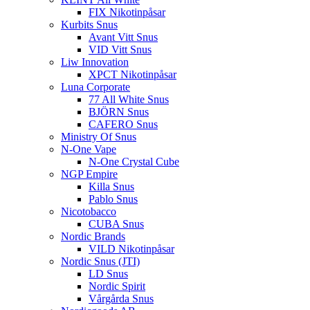
FIX Nikotinpåsar
Kurbits Snus
Avant Vitt Snus
VID Vitt Snus
Liw Innovation
XPCT Nikotinpåsar
Luna Corporate
77 All White Snus
BJÖRN Snus
CAFERO Snus
Ministry Of Snus
N-One Vape
N-One Crystal Cube
NGP Empire
Killa Snus
Pablo Snus
Nicotobacco
CUBA Snus
Nordic Brands
VILD Nikotinpåsar
Nordic Snus (JTI)
LD Snus
Nordic Spirit
Vårgårda Snus