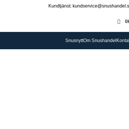
Kundtjänst: kundservice@snushandel.
0
Snusnytt
Om Snushandel
Konta