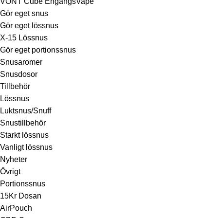
VONT Cube EngångsVape
Gör eget snus
Gör eget lössnus
X-15 Lössnus
Gör eget portionssnus
Snusaromer
Snusdosor
Tillbehör
Lössnus
Luktsnus/Snuff
Snustillbehör
Starkt lössnus
Vanligt lössnus
Nyheter
Övrigt
Portionssnus
15Kr Dosan
AirPouch