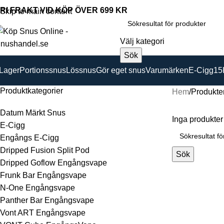
RI FRAKT VID KÖP ÖVER 699 KR
Skip to main content
Välj kategori
Sök
 Lager
Portionssnus
Lössnus
Gör eget snus
Varumärken
E-Cigg
15
Produktkategorier
Hem
Produkte
Datum Märkt Snus
Inga produkter 
E-Cigg
Engångs E-Cigg
Dripped Fusion Split Pod
Sök
Dripped Goflow Engångsvape
Frunk Bar Engångsvape
N-One Engångsvape
Panther Bar Engångsvape
Vont ART Engångsvape