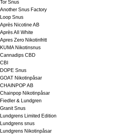
Tor Snus
Another Snus Factory
Loop Snus
Après Nicotine AB
Après All White
Apres Zero Nikotinfritt
KUMA Nikotinsnus
Cannadips CBD
CBI
DOPE Snus
GOAT Nikotinpåsar
CHAINPOP AB
Chainpop Nikotinpåsar
Fiedler & Lundgren
Granit Snus
Lundgrens Limited Edition
Lundgrens snus
Lundgrens Nikotinpåsar