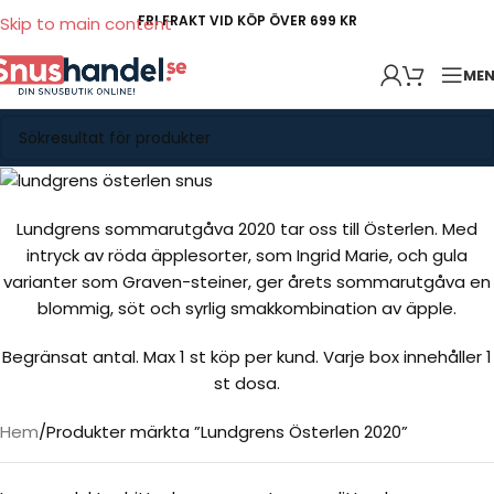
FRI FRAKT VID KÖP ÖVER 699 KR
Skip to main content
ME
Lundgrens sommarutgåva 2020 tar oss till Österlen. Med
intryck av röda äpplesorter, som Ingrid Marie, och gula
varianter som Graven-steiner, ger årets sommarutgåva en
blommig, söt och syrlig smakkombination av äpple.
Begränsat antal. Max 1 st köp per kund. Varje box innehåller 1
st dosa.
Hem
Produkter märkta ”Lundgrens Österlen 2020”