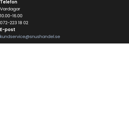
Telefon
Vardagar
10.00-16.00
072-223 18 02
E-post
kundservice@snushandel.se
BETALA SÄKERT MED
INFOBREV
Skriv in ditt mail för information
E-postadress: