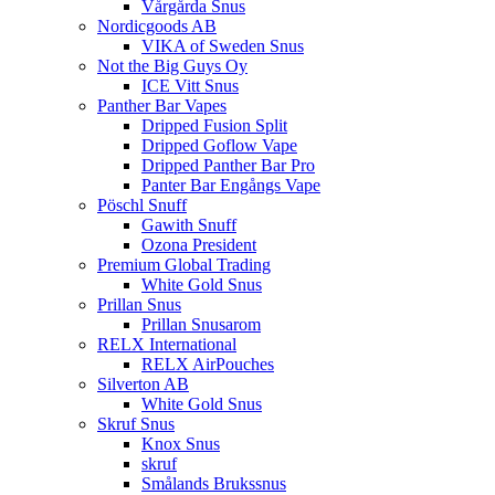
Vårgårda Snus
Nordicgoods AB
VIKA of Sweden Snus
Not the Big Guys Oy
ICE Vitt Snus
Panther Bar Vapes
Dripped Fusion Split
Dripped Goflow Vape
Dripped Panther Bar Pro
Panter Bar Engångs Vape
Pöschl Snuff
Gawith Snuff
Ozona President
Premium Global Trading
White Gold Snus
Prillan Snus
Prillan Snusarom
RELX International
RELX AirPouches
Silverton AB
White Gold Snus
Skruf Snus
Knox Snus
skruf
Smålands Brukssnus