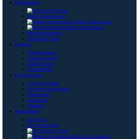
Portionssnus
Vitt Snus
White Portionssnus
Vanligt portionssnus
Stark portionssnus
Mini portionssnus
Nikotinfritt Snus
Lössnus
Vanligt lössnus
Luktsnus/Snuff
Starkt lössnus
Snustillbehör
Gör eget snus
Gör eget lössnus
Gör eget portionssnus
Snusaromer
Snusdosor
Tillbehör
Varumärken
24K Snus
Ace Superwhite
AG Snus
Fiedler & Lundgren