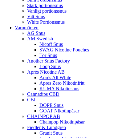
Stark portionssnus
Vanligt portionssnus
Vitt Snus
White Portionssnus
Varumärken
AG Snus
AM.Swedish
Nicoff Snus
SWAG Nicotine Pouches
Tor Snus
Another Snus Factory
Loop Snus
Après Nicotine AB
Après All White
Apres Zero Nikotinfritt
KUMA Nikotinsnus
Cannadips CBD
CBI
DOPE Snus
GOAT Nikotinpåsar
CHAINPOP AB
Chainpop Nikotinpåsar
Fiedler & Lundgren
Granit Snus