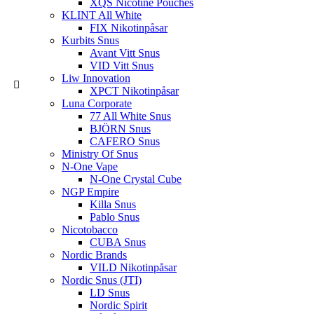
XQS Nicotine Pouches
KLINT All White
FIX Nikotinpåsar
Kurbits Snus
Avant Vitt Snus
VID Vitt Snus
Liw Innovation
XPCT Nikotinpåsar
Luna Corporate
77 All White Snus
BJÖRN Snus
CAFERO Snus
Ministry Of Snus
N-One Vape
N-One Crystal Cube
NGP Empire
Killa Snus
Pablo Snus
Nicotobacco
CUBA Snus
Nordic Brands
VILD Nikotinpåsar
Nordic Snus (JTI)
LD Snus
Nordic Spirit