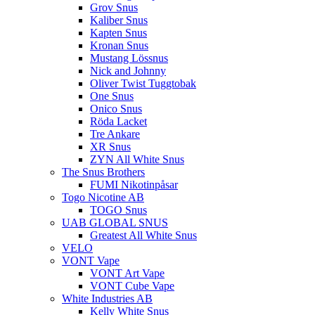
Grov Snus
Kaliber Snus
Kapten Snus
Kronan Snus
Mustang Lössnus
Nick and Johnny
Oliver Twist Tuggtobak
One Snus
Onico Snus
Röda Lacket
Tre Ankare
XR Snus
ZYN All White Snus
The Snus Brothers
FUMI Nikotinpåsar
Togo Nicotine AB
TOGO Snus
UAB GLOBAL SNUS
Greatest All White Snus
VELO
VONT Vape
VONT Art Vape
VONT Cube Vape
White Industries AB
Kelly White Snus