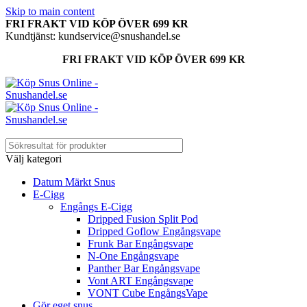
Skip to main content
FRI FRAKT VID KÖP ÖVER 699 KR
Kundtjänst: kundservice@snushandel.se
FRI FRAKT VID KÖP ÖVER 699 KR
Välj kategori
Datum Märkt Snus
E-Cigg
Engångs E-Cigg
Dripped Fusion Split Pod
Dripped Goflow Engångsvape
Frunk Bar Engångsvape
N-One Engångsvape
Panther Bar Engångsvape
Vont ART Engångsvape
VONT Cube EngångsVape
Gör eget snus