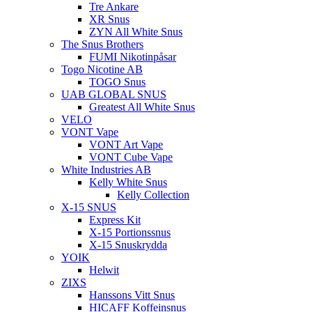
Tre Ankare
XR Snus
ZYN All White Snus
The Snus Brothers
FUMI Nikotinpåsar
Togo Nicotine AB
TOGO Snus
UAB GLOBAL SNUS
Greatest All White Snus
VELO
VONT Vape
VONT Art Vape
VONT Cube Vape
White Industries AB
Kelly White Snus
Kelly Collection
X-15 SNUS
Express Kit
X-15 Portionssnus
X-15 Snuskrydda
YOIK
Helwit
ZIXS
Hanssons Vitt Snus
HICAFF Koffeinsnus