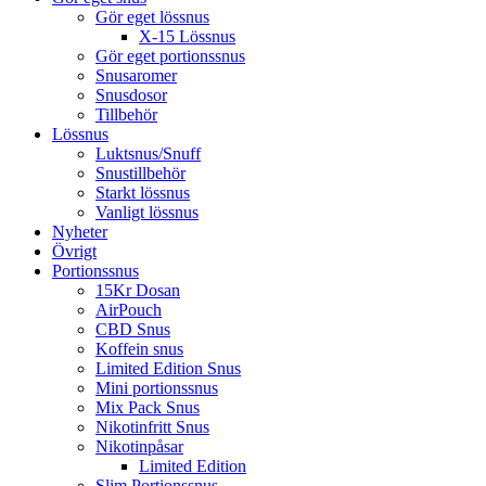
Gör eget lössnus
X-15 Lössnus
Gör eget portionssnus
Snusaromer
Snusdosor
Tillbehör
Lössnus
Luktsnus/Snuff
Snustillbehör
Starkt lössnus
Vanligt lössnus
Nyheter
Övrigt
Portionssnus
15Kr Dosan
AirPouch
CBD Snus
Koffein snus
Limited Edition Snus
Mini portionssnus
Mix Pack Snus
Nikotinfritt Snus
Nikotinpåsar
Limited Edition
Slim Portionssnus