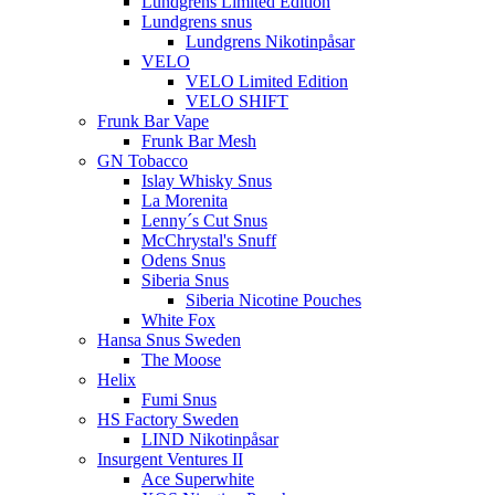
Lundgrens Limited Edition
Lundgrens snus
Lundgrens Nikotinpåsar
VELO
VELO Limited Edition
VELO SHIFT
Frunk Bar Vape
Frunk Bar Mesh
GN Tobacco
Islay Whisky Snus
La Morenita
Lenny´s Cut Snus
McChrystal's Snuff
Odens Snus
Siberia Snus
Siberia Nicotine Pouches
White Fox
Hansa Snus Sweden
The Moose
Helix
Fumi Snus
HS Factory Sweden
LIND Nikotinpåsar
Insurgent Ventures II
Ace Superwhite