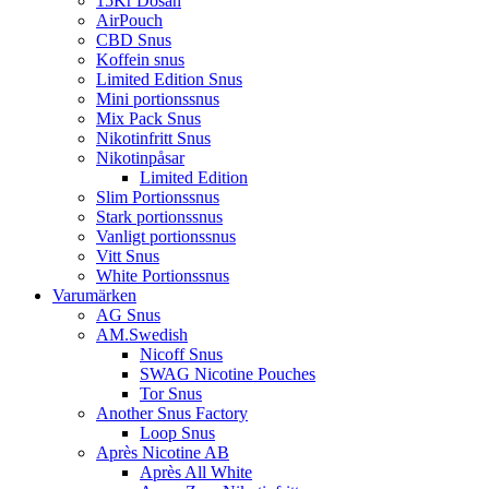
15Kr Dosan
AirPouch
CBD Snus
Koffein snus
Limited Edition Snus
Mini portionssnus
Mix Pack Snus
Nikotinfritt Snus
Nikotinpåsar
Limited Edition
Slim Portionssnus
Stark portionssnus
Vanligt portionssnus
Vitt Snus
White Portionssnus
Varumärken
AG Snus
AM.Swedish
Nicoff Snus
SWAG Nicotine Pouches
Tor Snus
Another Snus Factory
Loop Snus
Après Nicotine AB
Après All White