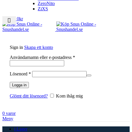
ZeroNito
ZiXS
0
varor
0
kr
Sign in
Skapa ett konto
Obligatoriskt
Användarnamn eller e-postadress
*
Obligatoriskt
Lösenord
*
Logga in
Glömt ditt lösenord?
Kom ihåg mig
0
varor
Meny
i Lager