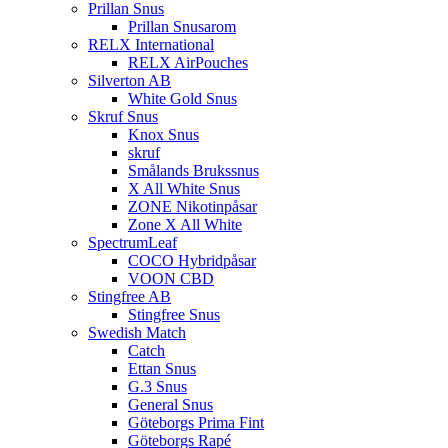
Prillan Snus
Prillan Snusarom
RELX International
RELX AirPouches
Silverton AB
White Gold Snus
Skruf Snus
Knox Snus
skruf
Smålands Brukssnus
X All White Snus
ZONE Nikotinpåsar
Zone X All White
SpectrumLeaf
COCO Hybridpåsar
VOON CBD
Stingfree AB
Stingfree Snus
Swedish Match
Catch
Ettan Snus
G.3 Snus
General Snus
Göteborgs Prima Fint
Göteborgs Rapé