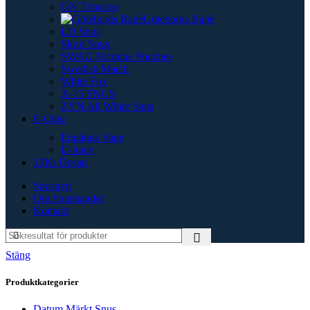
GN Tobacco
Göteborgs Rapé
LD Snus
Skruf Snus
SWAG Nicotine Pouches
Swedish Match
White Fox
X-15 SNUS
ZYN All White Snus
E-Cigg
Engångs Vape
E-Juice
15Kr Dosan
Snusnytt
Om Snushandel
Kontakt
Stäng
Produktkategorier
Datum Märkt Snus