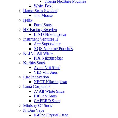
Siberia Nicotine Pouches
White Fox
Hansa Snus Sweden
The Moose
Helix
Fumi Snus
HS Factory Sweden
LIND Nikotinpåsar
Insurgent Ventures II
Ace Superwhite
XQS Nicotine Pouches
KLINT All White
FIX Nikotinpåsar
Kurbits Snus
Avant Vitt Snus
VID Vitt Snus
Liw Innovation
XPCT Nikotinpåsar
Luna Corporate
77 All White Snus
BJÖRN Snus
CAFERO Snus
Ministry Of Snus
N-One Vape
N-One Crystal Cube