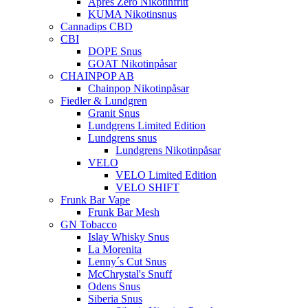
Apres Zero Nikotinfritt
KUMA Nikotinsnus
Cannadips CBD
CBI
DOPE Snus
GOAT Nikotinpåsar
CHAINPOP AB
Chainpop Nikotinpåsar
Fiedler & Lundgren
Granit Snus
Lundgrens Limited Edition
Lundgrens snus
Lundgrens Nikotinpåsar
VELO
VELO Limited Edition
VELO SHIFT
Frunk Bar Vape
Frunk Bar Mesh
GN Tobacco
Islay Whisky Snus
La Morenita
Lenny´s Cut Snus
McChrystal's Snuff
Odens Snus
Siberia Snus