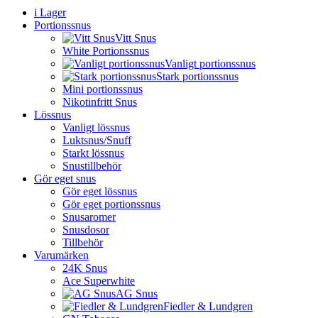
i Lager
Portionssnus
Vitt Snus
White Portionssnus
Vanligt portionssnus
Stark portionssnus
Mini portionssnus
Nikotinfritt Snus
Lössnus
Vanligt lössnus
Luktsnus/Snuff
Starkt lössnus
Snustillbehör
Gör eget snus
Gör eget lössnus
Gör eget portionssnus
Snusaromer
Snusdosor
Tillbehör
Varumärken
24K Snus
Ace Superwhite
AG Snus
Fiedler & Lundgren