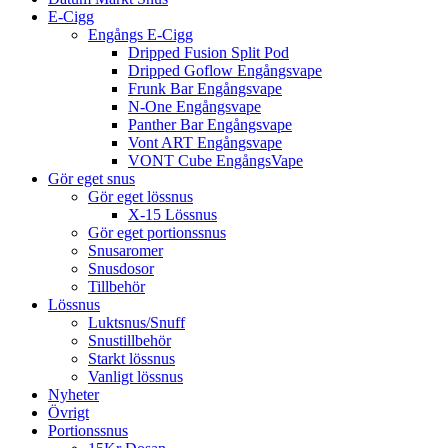
E-Cigg
Engångs E-Cigg
Dripped Fusion Split Pod
Dripped Goflow Engångsvape
Frunk Bar Engångsvape
N-One Engångsvape
Panther Bar Engångsvape
Vont ART Engångsvape
VONT Cube EngångsVape
Gör eget snus
Gör eget lössnus
X-15 Lössnus
Gör eget portionssnus
Snusaromer
Snusdosor
Tillbehör
Lössnus
Luktsnus/Snuff
Snustillbehör
Starkt lössnus
Vanligt lössnus
Nyheter
Övrigt
Portionssnus