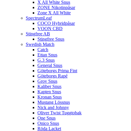
X All White Snus
ZONE Nikotinpåsar
Zone X All White
SpectrumLeaf
COCO Hybridpåsar
VOON CBD
Stingfree AB
Stingfree Snus
Swedish Match
Catch
Ettan Snus
G.3 Snus
General Snus
Göteborgs Prima Fint
Göteborgs Rapé
Grov Snus
Kaliber Snus
Kapten Snus
Kronan Snus
Mustang Lössnus
Nick and Johnny
Oliver Twist Tuggtobak
One Snus
Onico Snus
Röda Lacket