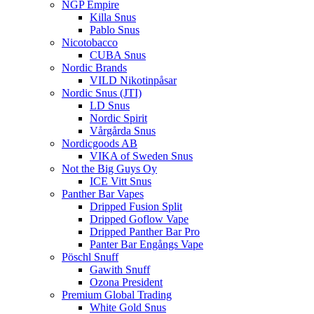
NGP Empire
Killa Snus
Pablo Snus
Nicotobacco
CUBA Snus
Nordic Brands
VILD Nikotinpåsar
Nordic Snus (JTI)
LD Snus
Nordic Spirit
Vårgårda Snus
Nordicgoods AB
VIKA of Sweden Snus
Not the Big Guys Oy
ICE Vitt Snus
Panther Bar Vapes
Dripped Fusion Split
Dripped Goflow Vape
Dripped Panther Bar Pro
Panter Bar Engångs Vape
Pöschl Snuff
Gawith Snuff
Ozona President
Premium Global Trading
White Gold Snus