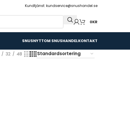
Kundtjänst: kundservice@snushandel.se
0
KR
SNUSNYTT
OM SNUSHANDEL
KONTAKT
32
48