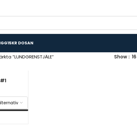
IGG
15KR DOSAN
ärkta ”LUNDGRENSTJÄLE”
Show
16
 #1