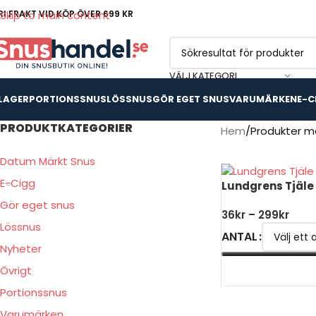
RI FRAKT VID KÖP ÖVER 699 KR
Skip to main content
VÄLJ KATEGORI
 LAGER
PORTIONSSNUS
LÖSSNUS
GÖR EGET SNUS
VARUMÄRKEN
E-C
PRODUKTKATEGORIER
Hem
Produkter m
Datum Märkt Snus
E-Cigg
Lundgrens Tjäle
Gör eget snus
36
kr
–
299
kr
Lössnus
ANTAL
Nyheter
Övrigt
VÄLJ ALTERNATIV
Portionssnus
Varumärken