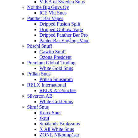
VIKA of Sweden Snus
Not the Big Guys Oy
ICE Vitt Snus
Panther Bar Vapes
Dripped Fusion Split
Dripped Goflow Vape
Dripped Panther Bar Pro
Panter Bar Engångs Vape
Pöschl Snuff
Gawith Snuff
Ozona President
Premium Global Trading
White Gold Snus
Prillan Snus
Prillan Snusarom
RELX International
RELX AirPouches
Silverton AB
White Gold Snus
Skruf Snus
Knox Snus
skruf
Smålands Brukssnus
X All White Snus
ZONE Nikotinpåsar