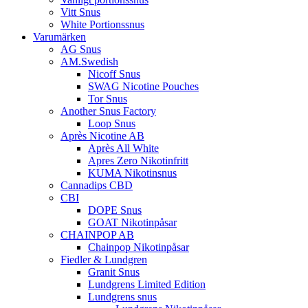
Vitt Snus
White Portionssnus
Varumärken
AG Snus
AM.Swedish
Nicoff Snus
SWAG Nicotine Pouches
Tor Snus
Another Snus Factory
Loop Snus
Après Nicotine AB
Après All White
Apres Zero Nikotinfritt
KUMA Nikotinsnus
Cannadips CBD
CBI
DOPE Snus
GOAT Nikotinpåsar
CHAINPOP AB
Chainpop Nikotinpåsar
Fiedler & Lundgren
Granit Snus
Lundgrens Limited Edition
Lundgrens snus