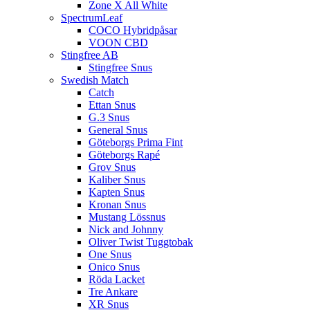
Zone X All White
SpectrumLeaf
COCO Hybridpåsar
VOON CBD
Stingfree AB
Stingfree Snus
Swedish Match
Catch
Ettan Snus
G.3 Snus
General Snus
Göteborgs Prima Fint
Göteborgs Rapé
Grov Snus
Kaliber Snus
Kapten Snus
Kronan Snus
Mustang Lössnus
Nick and Johnny
Oliver Twist Tuggtobak
One Snus
Onico Snus
Röda Lacket
Tre Ankare
XR Snus