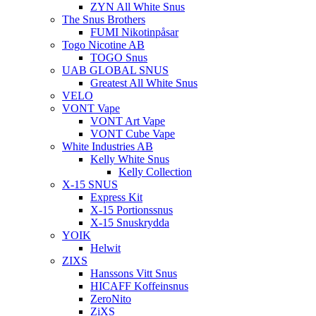
ZYN All White Snus
The Snus Brothers
FUMI Nikotinpåsar
Togo Nicotine AB
TOGO Snus
UAB GLOBAL SNUS
Greatest All White Snus
VELO
VONT Vape
VONT Art Vape
VONT Cube Vape
White Industries AB
Kelly White Snus
Kelly Collection
X-15 SNUS
Express Kit
X-15 Portionssnus
X-15 Snuskrydda
YOIK
Helwit
ZIXS
Hanssons Vitt Snus
HICAFF Koffeinsnus
ZeroNito
ZiXS