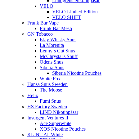
Lundgrens Nikotinpåsar
VELO
VELO Limited Edition
VELO SHIFT
Frunk Bar Vape
Frunk Bar Mesh
GN Tobacco
Islay Whisky Snus
La Morenita
Lenny´s Cut Snus
McChrystal's Snuff
Odens Snus
Siberia Snus
Siberia Nicotine Pouches
White Fox
Hansa Snus Sweden
The Moose
Helix
Fumi Snus
HS Factory Sweden
LIND Nikotinpåsar
Insurgent Ventures II
Ace Superwhite
XQS Nicotine Pouches
KLINT All White