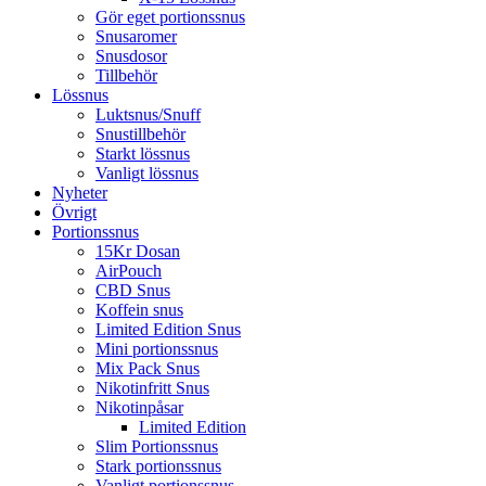
Gör eget portionssnus
Snusaromer
Snusdosor
Tillbehör
Lössnus
Luktsnus/Snuff
Snustillbehör
Starkt lössnus
Vanligt lössnus
Nyheter
Övrigt
Portionssnus
15Kr Dosan
AirPouch
CBD Snus
Koffein snus
Limited Edition Snus
Mini portionssnus
Mix Pack Snus
Nikotinfritt Snus
Nikotinpåsar
Limited Edition
Slim Portionssnus
Stark portionssnus
Vanligt portionssnus