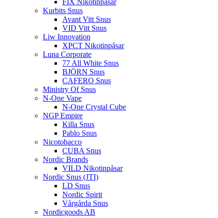
FIX Nikotinpåsar
Kurbits Snus
Avant Vitt Snus
VID Vitt Snus
Liw Innovation
XPCT Nikotinpåsar
Luna Corporate
77 All White Snus
BJÖRN Snus
CAFERO Snus
Ministry Of Snus
N-One Vape
N-One Crystal Cube
NGP Empire
Killa Snus
Pablo Snus
Nicotobacco
CUBA Snus
Nordic Brands
VILD Nikotinpåsar
Nordic Snus (JTI)
LD Snus
Nordic Spirit
Vårgårda Snus
Nordicgoods AB