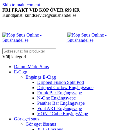
Skip to main content
FRI FRAKT VID KÖP ÖVER 699 KR
Kundtjänst: kundservice@snushandel.se
Välj kategori
Datum Märkt Snus
E-Cigg
Engångs E-Cigg
Dripped Fusion Split Pod
Dripped Goflow Engångsvape
Frunk Bar Engångsvape
N-One Engångsvape
Panther Bar Engångsvape
Vont ART Engångsvape
VONT Cube EngångsVape
Gör eget snus
Gör eget lössnus
X-15 Lössnus