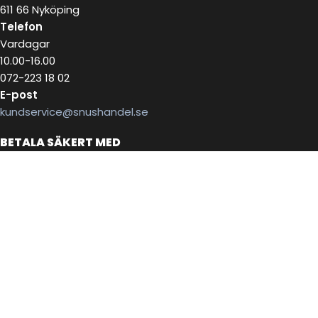
611 66 Nyköping
Telefon
Vardagar
10.00-16.00
072-223 18 02
E-post
kundservice@snushandel.se
BETALA SÄKERT MED
INFOBREV
Skriv in ditt mail för information