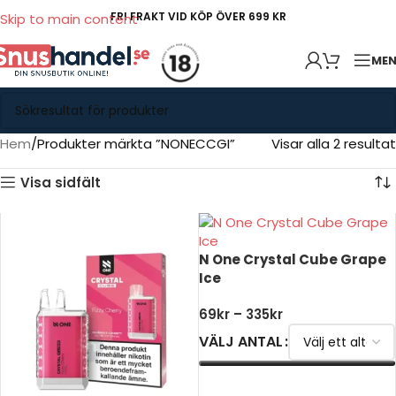
FRI FRAKT VID KÖP ÖVER 699 KR
Skip to main content
ME
Hem
Produkter märkta ”NONECCGI”
Visar alla 2 resultat
Visa sidfält
N One Crystal Cube Grape
Ice
69
kr
–
335
kr
VÄLJ ANTAL
VÄLJ ALTERNATIV