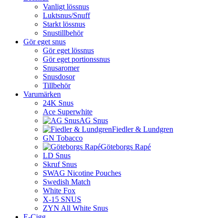
Vanligt lössnus
Luktsnus/Snuff
Starkt lössnus
Snustillbehör
Gör eget snus
Gör eget lössnus
Gör eget portionssnus
Snusaromer
Snusdosor
Tillbehör
Varumärken
24K Snus
Ace Superwhite
AG Snus
Fiedler & Lundgren
GN Tobacco
Göteborgs Rapé
LD Snus
Skruf Snus
SWAG Nicotine Pouches
Swedish Match
White Fox
X-15 SNUS
ZYN All White Snus
E-Cigg