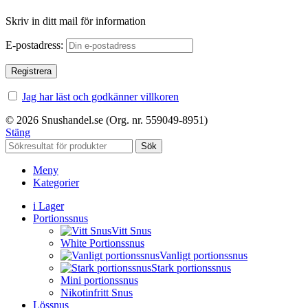
Skriv in ditt mail för information
E-postadress:
Jag har läst och godkänner villkoren
© 2026 Snushandel.se (Org. nr. 559049-8951)
Stäng
Sök
Meny
Kategorier
i Lager
Portionssnus
Vitt Snus
White Portionssnus
Vanligt portionssnus
Stark portionssnus
Mini portionssnus
Nikotinfritt Snus
Lössnus