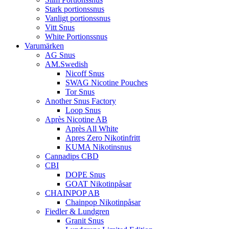
Stark portionssnus
Vanligt portionssnus
Vitt Snus
White Portionssnus
Varumärken
AG Snus
AM.Swedish
Nicoff Snus
SWAG Nicotine Pouches
Tor Snus
Another Snus Factory
Loop Snus
Après Nicotine AB
Après All White
Apres Zero Nikotinfritt
KUMA Nikotinsnus
Cannadips CBD
CBI
DOPE Snus
GOAT Nikotinpåsar
CHAINPOP AB
Chainpop Nikotinpåsar
Fiedler & Lundgren
Granit Snus