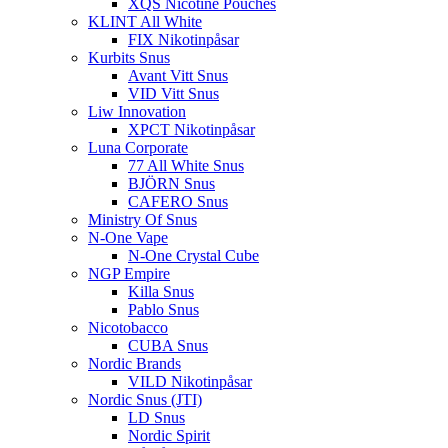
XQS Nicotine Pouches
KLINT All White
FIX Nikotinpåsar
Kurbits Snus
Avant Vitt Snus
VID Vitt Snus
Liw Innovation
XPCT Nikotinpåsar
Luna Corporate
77 All White Snus
BJÖRN Snus
CAFERO Snus
Ministry Of Snus
N-One Vape
N-One Crystal Cube
NGP Empire
Killa Snus
Pablo Snus
Nicotobacco
CUBA Snus
Nordic Brands
VILD Nikotinpåsar
Nordic Snus (JTI)
LD Snus
Nordic Spirit