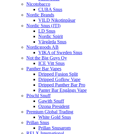
Nicotobacco
CUBA Snus
Nordic Brands
VILD Nikotinpåsar
Nordic Snus (JTI)
LD Snus
Nordic Spirit
Vårgårda Snus
Nordicgoods AB
VIKA of Sweden Snus
Not the Big Guys Oy
ICE Vitt Snus
Panther Bar Vapes
Dripped Fusion Split
Dripped Goflow Vape
Dripped Panther Bar Pro
Panter Bar Engångs Vape
Pöschl Snuff
Gawith Snuff
Ozona President
Premium Global Trading
White Gold Snus
Prillan Snus
Prillan Snusarom
RELX International