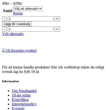
Prisintervall:
49
kr
–
429
kr
49kr
Antal
till
Rensa
429kr
Odens
Cold
Lägg till i varukorg
Extreme
Odens
Portionssnus
Cold
Den
Välj alternativ
mängd
Extreme
här
Portionssnus
produkten
mängd
har
flera
varianter.
De
olika
För att kunna handla produkter från vår webbshop måste du enligt
alternativen
svensk lag ha fyllt 18 år.
kan
väljas
Information
på
produktsidan
Om Snushandel
18-års gräns
Köpvillkor
Integritetspolicy
Kontakt