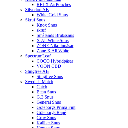
RELX AirPouches
Silverton AB
White Gold Snus
Skruf Snus
Knox Snus
skruf
Smålands Brukssnus
X All White Snus
ZONE Nikotinpåsar
Zone X All White
SpectrumLeaf
COCO Hybridpåsar
VOON CBD
Stingfree AB
Stingfree Snus
Swedish Match
Catch
Ettan Snus
G.3 Snus
General Snus
Göteborgs Prima Fint
Göteborgs Rapé
Grov Snus
Kaliber Snus
Kapten Snus