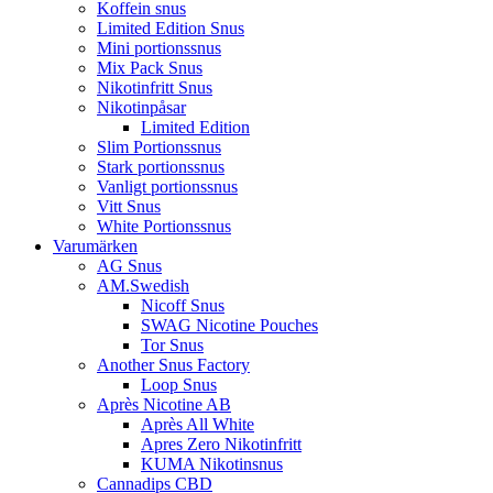
Koffein snus
Limited Edition Snus
Mini portionssnus
Mix Pack Snus
Nikotinfritt Snus
Nikotinpåsar
Limited Edition
Slim Portionssnus
Stark portionssnus
Vanligt portionssnus
Vitt Snus
White Portionssnus
Varumärken
AG Snus
AM.Swedish
Nicoff Snus
SWAG Nicotine Pouches
Tor Snus
Another Snus Factory
Loop Snus
Après Nicotine AB
Après All White
Apres Zero Nikotinfritt
KUMA Nikotinsnus
Cannadips CBD