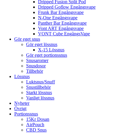
Dripped Fusion Split Pod
Dripped Goflow Engångsvape
Frunk Bar Engångsvape
N-One Engångsvape
Panther Bar Engångsvape
Vont ART Engångsvape
VONT Cube EngångsVape
Gör eget snus
Gör eget lössnus
X-15 Lössnus
Gör eget portionssnus
Snusaromer
Snusdosor
Tillbehör
Lössnus
Luktsnus/Snuff
Snustillbehör
Starkt lössnus
Vanligt lössnus
Nyheter
Övrigt
Portionssnus
15Kr Dosan
AirPouch
CBD Snus