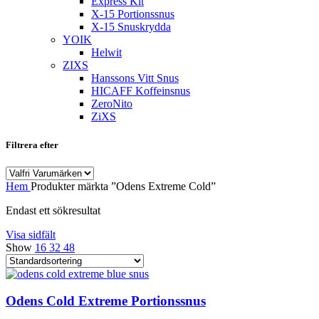
Express Kit
X-15 Portionssnus
X-15 Snuskrydda
YOIK
Helwit
ZIXS
Hanssons Vitt Snus
HICAFF Koffeinsnus
ZeroNito
ZiXS
Filtrera efter
Hem
Produkter märkta ”Odens Extreme Cold”
Endast ett sökresultat
Visa sidfält
Show
16
32
48
Odens Cold Extreme Portionssnus