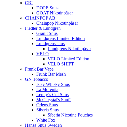
CBI
DOPE Snus
GOAT Nikotinpåsar
CHAINPOP AB
Chainpop Nikotinpåsar
Fiedler & Lundgren
Granit Snus
Lundgrens Limited Edition
Lundgrens snus
Lundgrens Nikotinpåsar
VELO
VELO Limited Edition
VELO SHIFT
Frunk Bar Vape
Frunk Bar Mesh
GN Tobacco
Islay Whisky Snus
La Morenita
Lenny´s Cut Snus
McChrystal's Snuff
Odens Snus
Siberia Snus
Siberia Nicotine Pouches
White Fox
Hansa Snus Sweden