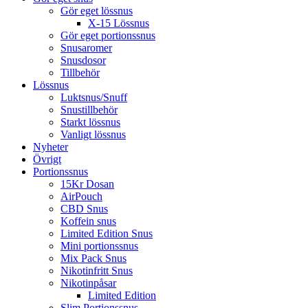
Gör eget lössnus
X-15 Lössnus
Gör eget portionssnus
Snusaromer
Snusdosor
Tillbehör
Lössnus
Luktsnus/Snuff
Snustillbehör
Starkt lössnus
Vanligt lössnus
Nyheter
Övrigt
Portionssnus
15Kr Dosan
AirPouch
CBD Snus
Koffein snus
Limited Edition Snus
Mini portionssnus
Mix Pack Snus
Nikotinfritt Snus
Nikotinpåsar
Limited Edition
Slim Portionssnus