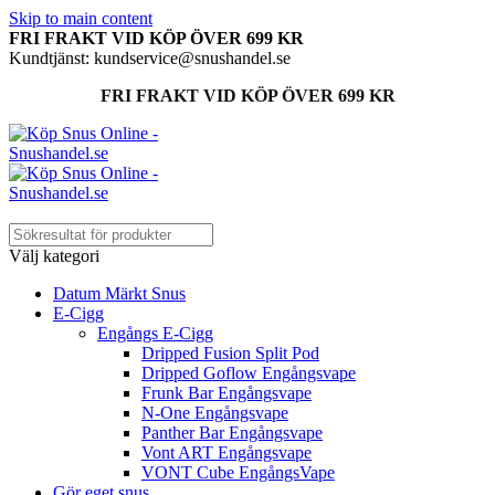
Skip to main content
FRI FRAKT VID KÖP ÖVER 699 KR
Kundtjänst: kundservice@snushandel.se
FRI FRAKT VID KÖP ÖVER 699 KR
Välj kategori
Datum Märkt Snus
E-Cigg
Engångs E-Cigg
Dripped Fusion Split Pod
Dripped Goflow Engångsvape
Frunk Bar Engångsvape
N-One Engångsvape
Panther Bar Engångsvape
Vont ART Engångsvape
VONT Cube EngångsVape
Gör eget snus