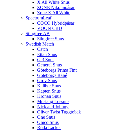
X All White Snus
ZONE Nikotinpåsar
Zone X All White
SpectrumLeaf
COCO Hybridpåsar
VOON CBD
Stingfree AB
Stingfree Snus
Swedish Match
Catch
Ettan Snus
G.3 Snus
General Snus
Göteborgs Prima Fint
Göteborgs Rapé
Grov Snus
Kaliber Snus
Kapten Snus
Kronan Snus
Mustang Lössnus
Nick and Johnny
Oliver Twist Tuggtobak
One Snus
Onico Snus
Röda Lacket