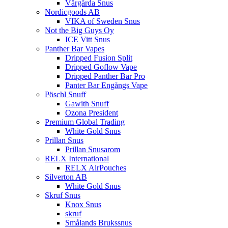
Vårgårda Snus
Nordicgoods AB
VIKA of Sweden Snus
Not the Big Guys Oy
ICE Vitt Snus
Panther Bar Vapes
Dripped Fusion Split
Dripped Goflow Vape
Dripped Panther Bar Pro
Panter Bar Engångs Vape
Pöschl Snuff
Gawith Snuff
Ozona President
Premium Global Trading
White Gold Snus
Prillan Snus
Prillan Snusarom
RELX International
RELX AirPouches
Silverton AB
White Gold Snus
Skruf Snus
Knox Snus
skruf
Smålands Brukssnus