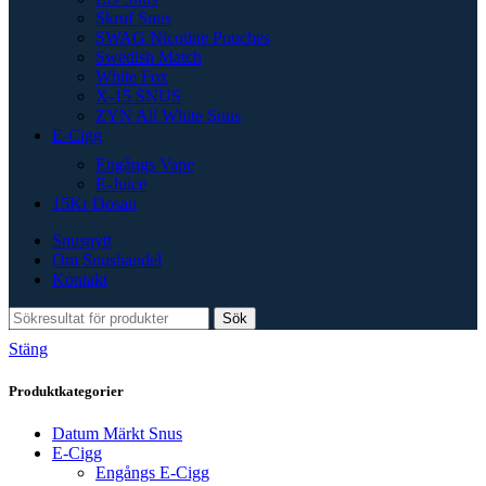
Skruf Snus
SWAG Nicotine Pouches
Swedish Match
White Fox
X-15 SNUS
ZYN All White Snus
E-Cigg
Engångs Vape
E-Juice
15Kr Dosan
Snusnytt
Om Snushandel
Kontakt
Sök
Stäng
Produktkategorier
Datum Märkt Snus
E-Cigg
Engångs E-Cigg