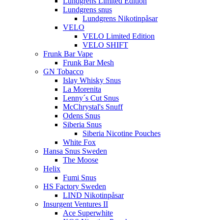
Lundgrens Limited Edition
Lundgrens snus
Lundgrens Nikotinpåsar
VELO
VELO Limited Edition
VELO SHIFT
Frunk Bar Vape
Frunk Bar Mesh
GN Tobacco
Islay Whisky Snus
La Morenita
Lenny´s Cut Snus
McChrystal's Snuff
Odens Snus
Siberia Snus
Siberia Nicotine Pouches
White Fox
Hansa Snus Sweden
The Moose
Helix
Fumi Snus
HS Factory Sweden
LIND Nikotinpåsar
Insurgent Ventures II
Ace Superwhite