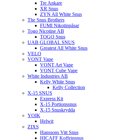
Tre Ankare
XR Snus
ZYN All White Snus
The Snus Brothers
FUMI Nikotinpåsar
Togo Nicotine AB
TOGO Snus
UAB GLOBAL SNUS
Greatest All White Snus
VELO
VONT Vape
VONT Art Vape
VONT Cube Vape
White Industries AB
Kelly White Snus
Kelly Collection
X-15 SNUS
Express Kit
X-15 Portionssnus
X-15 Snuskrydda
YOIK
Helwit
ZIXS
Hanssons Vitt Snus
HICAFF Koffeinsnus