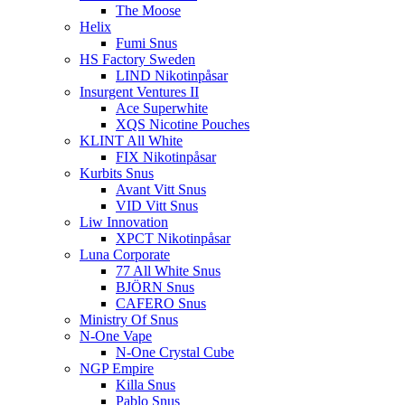
The Moose
Helix
Fumi Snus
HS Factory Sweden
LIND Nikotinpåsar
Insurgent Ventures II
Ace Superwhite
XQS Nicotine Pouches
KLINT All White
FIX Nikotinpåsar
Kurbits Snus
Avant Vitt Snus
VID Vitt Snus
Liw Innovation
XPCT Nikotinpåsar
Luna Corporate
77 All White Snus
BJÖRN Snus
CAFERO Snus
Ministry Of Snus
N-One Vape
N-One Crystal Cube
NGP Empire
Killa Snus
Pablo Snus