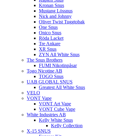
Kronan Snus
Mustang Lössnus
Nick and Johnny
Oliver Twist Tuggtobak
One Snus
Onico Snus
Röda Lacket
Tre Ankare
XR Snus
ZYN All White Snus
The Snus Brothers
FUMI Nikotinpåsar
Togo Nicotine AB
TOGO Snus
UAB GLOBAL SNUS
Greatest All White Snus
VELO
VONT Vape
VONT Art Vape
VONT Cube Vape
White Industries AB
Kelly White Snus
Kelly Collection
X-15 SNUS