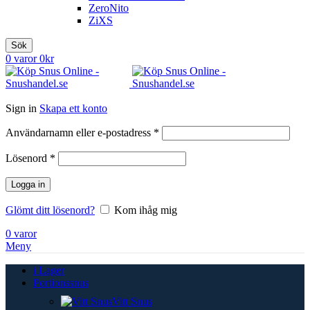
ZeroNito
ZiXS
Sök
0
varor
0
kr
Sign in
Skapa ett konto
Obligatoriskt
Användarnamn eller e-postadress
*
Obligatoriskt
Lösenord
*
Logga in
Glömt ditt lösenord?
Kom ihåg mig
0
varor
Meny
i Lager
Portionssnus
Vitt Snus