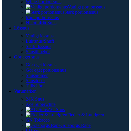
White Portionssnus
Vanligt portionssnus
Stark portionssnus
Mini portionssnus
Nikotinfritt Snus
Lössnus
Vanligt lössnus
Luktsnus/Snuff
Starkt lössnus
Snustillbehör
Gör eget snus
Gör eget lössnus
Gör eget portionssnus
Snusaromer
Snusdosor
Tillbehör
Varumärken
24K Snus
Ace Superwhite
AG Snus
Fiedler & Lundgren
GN Tobacco
Göteborgs Rapé
LD Snus