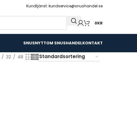
Kundtjänst: kundservice@snushandel.se
0
KR
SNUSNYTT
OM SNUSHANDEL
KONTAKT
32
48