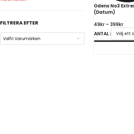
Odens No3 Extr
(Datum)
FILTRERA EFTER
49
kr
–
399
kr
ANTAL
Valfri Varumärken
VÄLJ ALTERNATIV