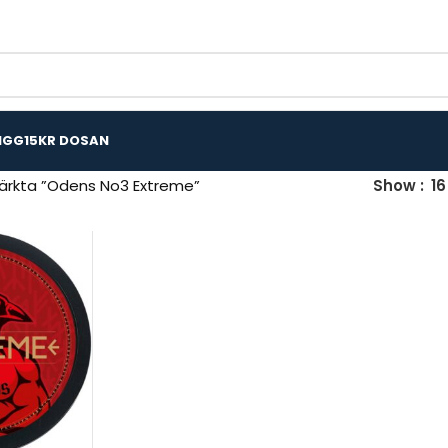
IGG
15KR DOSAN
ärkta ”Odens No3 Extreme”
Show
16