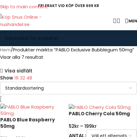
FRI FRAKT VID KÖP ÖVER 699 KR
Skip to main content
ME
Hem
Produkter märkta ”PABLO Exclusive Bubblegum 50mg”
Visar alla 7 resultat
Visa sidfält
Show
16
32
48
PABLO Cherry Cola 50mg
PABLO Blue Raspberry
50mg
52
kr
–
199
kr
ANTAL