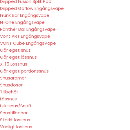
Dripped Fusion Split Pod
Dripped Goflow Engångsvape
Frunk Bar Engångsvape
N-One Engångsvape
Panther Bar Engångsvape
Vont ART Engångsvape
VONT Cube EngångsVape
Gör eget snus
Gör eget lössnus
X-15 Lössnus
Gör eget portionssnus
Snusaromer
Snusdosor
Tillbehör
Lössnus
Luktsnus/Snuff
Snustillbehör
Starkt lössnus
Vanligt lössnus