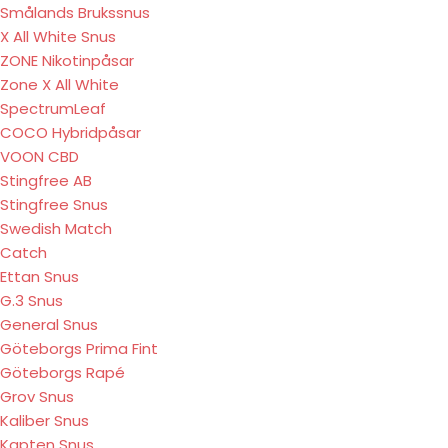
Smålands Brukssnus
X All White Snus
ZONE Nikotinpåsar
Zone X All White
SpectrumLeaf
COCO Hybridpåsar
VOON CBD
Stingfree AB
Stingfree Snus
Swedish Match
Catch
Ettan Snus
G.3 Snus
General Snus
Göteborgs Prima Fint
Göteborgs Rapé
Grov Snus
Kaliber Snus
Kapten Snus