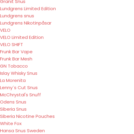
Granit Snus
Lundgrens Limited Edition
Lundgrens snus
Lundgrens Nikotinpåsar
VELO
VELO Limited Edition
VELO SHIFT
Frunk Bar Vape
Frunk Bar Mesh
GN Tobacco
Islay Whisky Snus
La Morenita
Lenny´s Cut Snus
McChrystal's Snuff
Odens Snus
Siberia Snus
Siberia Nicotine Pouches
White Fox
Hansa Snus Sweden