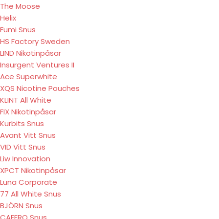
The Moose
Helix
Fumi Snus
HS Factory Sweden
LIND Nikotinpåsar
Insurgent Ventures II
Ace Superwhite
XQS Nicotine Pouches
KLINT All White
FIX Nikotinpåsar
Kurbits Snus
Avant Vitt Snus
VID Vitt Snus
Liw Innovation
XPCT Nikotinpåsar
Luna Corporate
77 All White Snus
BJÖRN Snus
CAFERO Snus